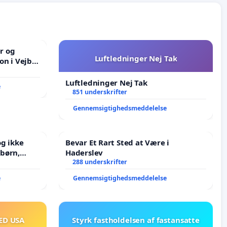
er og
Luftledninger Nej Tak
on i Vejby
lområde i
Luftledninger Nej Tak
e
851 underskrifter
Gennemsigtighedsmeddelelse
g ikke
Bevar Et Rart Sted at Være i
Haderslev
J i mange
288 underskrifter
e
Gennemsigtighedsmeddelelse
ED USA
Styrk fastholdelsen af fastansatte