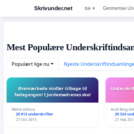
Skrivunder.net
Gennemse Unde
DA ▼
Mest Populære Underskriftindsa
Populært lige nu
Nyeste Underskriftindsamling
Øremærkede midler tilbage til
Underskrif
fødegangen! I Jordemødrenes sko!
Mette Idskou
Andi Bing De
20 913 underskrifter
20 324 und
27 Oct 2015
21 Sep 201