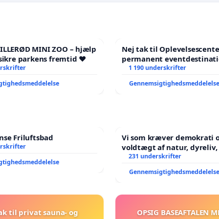
HILLERØD MINI ZOO – hjælp
Nej tak til Oplevelsescent
sikre parkens fremtid ❤️
permanent eventdestinati
rskrifter
- Ja tak til et levende loka
1 190 underskrifter
balance
gtighedsmeddelelse
Gennemsigtighedsmeddelels
se Friluftsbad
Vi som kræver demokrati o
rskrifter
voldtægt af natur, dyreliv, børn,
unge Borgene har sagt NE
231 underskrifter
gtighedsmeddelelse
år. Der er
Gennemsigtighedsmeddelels
ak til privat sauna- og
OPSIG BASEAFTALEN M