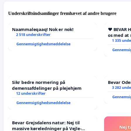
Underskriftsindsamlinger fremhævet af andre brugere
Naammaleqaaq! Nok er nok!
❤️ BEVAR 
2 518 underskrifter
os med at 
1 335 unde
Gennemsigtighedsmeddelelse
Gennemsi
Sikr bedre normering på
Bevar Oden
demensafdelinger på plejehjem
3 282 unde
12 underskrifter
Gennemsi
Gennemsigtighedsmeddelelse
Bevar Grejsdalens natur: Nej til
Nej t
massive køreledninger på Vejle-