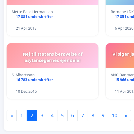
Mette Balle Hermansen
Børnene i DK
17 881 underskrifter
17 851 und
21 Apr 2018
6 Apr 2020
Nej til statens berøvelse af
Vi siger j
asylansøgernes ejendele!
S. Albertsson
ANC Danmar
16 783 underskrifter
15 966 und
10 Dec 2015
11 Apr 201
«
1
2
3
4
5
6
7
8
9
10
»