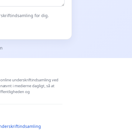
skriftindsamling for dig.
en
l online underskriftindsamling ved
 nævnt i medierne dagligt, så at
 offentligheden og
nderskriftindsamling