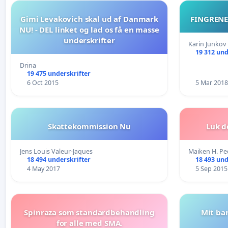
Gimi Levakovich skal ud af Danmark
FINGRENE
NU! - DEL linket og lad os få en masse
underskrifter
Karin Junkov
19 312 und
Drina
19 475 underskrifter
6 Oct 2015
5 Mar 2018
Skattekommission Nu
Luk d
Jens Louis Valeur-Jaques
Maiken H. Pe
18 494 underskrifter
18 493 und
4 May 2017
5 Sep 2015
Spinraza som standardbehandling
Mit bar
for alle med SMA.