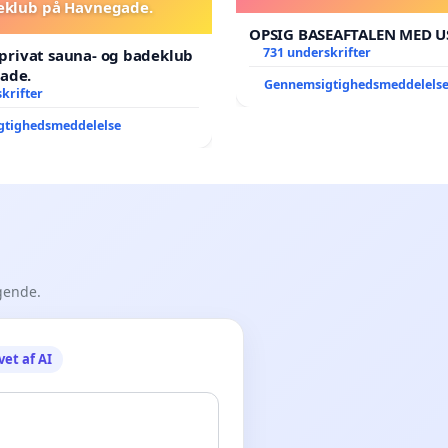
eklub på Havnegade.
OPSIG BASEAFTALEN MED U
731 underskrifter
l privat sauna- og badeklub
ade.
Gennemsigtighedsmeddelels
krifter
gtighedsmeddelelse
gende.
vet af AI