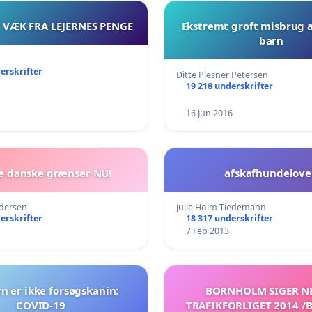
 VÆK FRA LEJERNES PENGE
Ekstremt groft misbrug a
barn
erskrifter
Ditte Plesner Petersen
19 218 underskrifter
16 Jun 2016
e danske grænser NU!
afskafhundelov
dersen
Julie Holm Tiedemann
erskrifter
18 317 underskrifter
7 Feb 2013
n er ikke forsøgskanin:
BORNHOLM SIGER NE
COVID-19
TRAFIKFORLIGET 2014 /