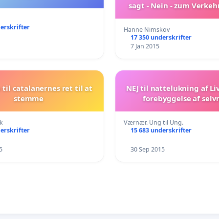
sagt - Nein - zum Verkeh
2014
erskrifter
Hanne Nimskov
17 350 underskrifter
7 Jan 2015
a til catalanernes ret til at
NEJ til nattelukning af Liv
stemme
forebyggelse af selv
k
Værnær. Ung til Ung.
erskrifter
15 683 underskrifter
5
30 Sep 2015