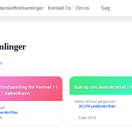
rskriftindsamlinger
Kontakt Os
Om os
Søg
mlinger
er
tindsamling for Formel 1 i
Bak op om demokratiet i 
København
Glenn Arthur Jørgensen
20 274 underskrifter
bel
erskrifter
8
8 Jan 2016