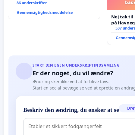
bad
Struer-banen
86 underskrifter
Gennemsigtighedsmeddelelse
Nej tak ti
på Havneg
537 unders
Gennemsi
START DIN EGEN UNDERSKRIFTINDSAMLING
Er der noget, du vil ændre?
Ændring sker ikke ved at forblive tavs.
Start en social bevægelse ved at oprette en andra
Dre
Beskriv den ændring, du ønsker at se