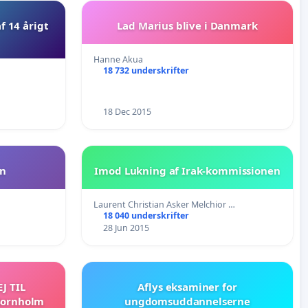
f 14 årigt
Lad Marius blive i Danmark
Hanne Akua
18 732 underskrifter
18 Dec 2015
en
Imod Lukning af Irak-kommissionen
Laurent Christian Asker Melchior …
18 040 underskrifter
28 Jun 2015
J TIL
Aflys eksaminer for
Bornholm
ungdomsuddannelserne