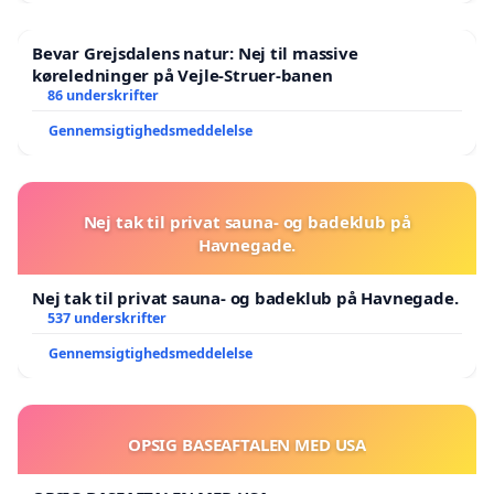
Bevar Grejsdalens natur: Nej til massive
køreledninger på Vejle-Struer-banen
86 underskrifter
Gennemsigtighedsmeddelelse
Nej tak til privat sauna- og badeklub på
Havnegade.
Nej tak til privat sauna- og badeklub på Havnegade.
537 underskrifter
Gennemsigtighedsmeddelelse
OPSIG BASEAFTALEN MED USA