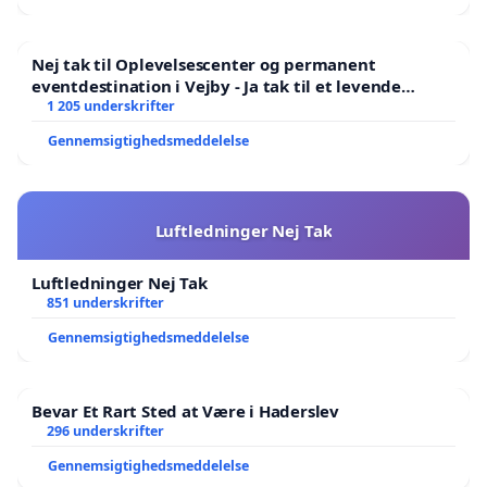
Nej tak til Oplevelsescenter og permanent
eventdestination i Vejby - Ja tak til et levende
lokalområde i balance
1 205 underskrifter
Gennemsigtighedsmeddelelse
Luftledninger Nej Tak
Luftledninger Nej Tak
851 underskrifter
Gennemsigtighedsmeddelelse
Bevar Et Rart Sted at Være i Haderslev
296 underskrifter
Gennemsigtighedsmeddelelse