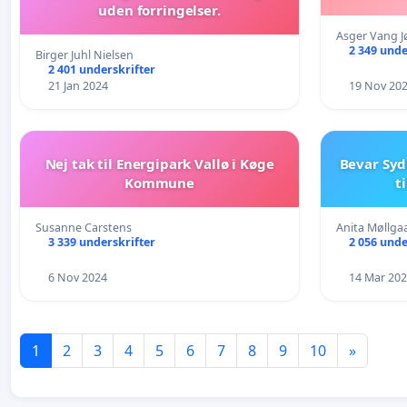
uden forringelser.
Asger Vang 
2 349 unde
Birger Juhl Nielsen
2 401 underskrifter
21 Jan 2024
19 Nov 20
Nej tak til Energipark Vallø i Køge
Bevar Syd
Kommune
t
Susanne Carstens
Anita Møllga
3 339 underskrifter
2 056 unde
6 Nov 2024
14 Mar 20
1
2
3
4
5
6
7
8
9
10
»