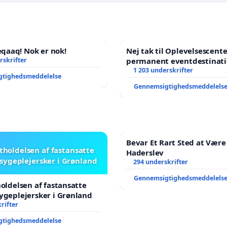
aaq! Nok er nok!
Nej tak til Oplevelsescent
rskrifter
permanent eventdestinati
- Ja tak til et levende loka
1 203 underskrifter
gtighedsmeddelelse
balance
Gennemsigtighedsmeddelels
Bevar Et Rart Sted at Være 
stholdelsen af fastansatte
Haderslev
sygeplejersker i Grønland
294 underskrifter
Gennemsigtighedsmeddelels
holdelsen af fastansatte
ygeplejersker i Grønland
rifter
gtighedsmeddelelse