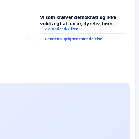
Vi som kræver demokrati og ikke
voldtægt af natur, dyreliv, børn,
unge Borgene har sagt NEJ i mange
231 underskrifter
e
år. Der er
Gennemsigtighedsmeddelelse