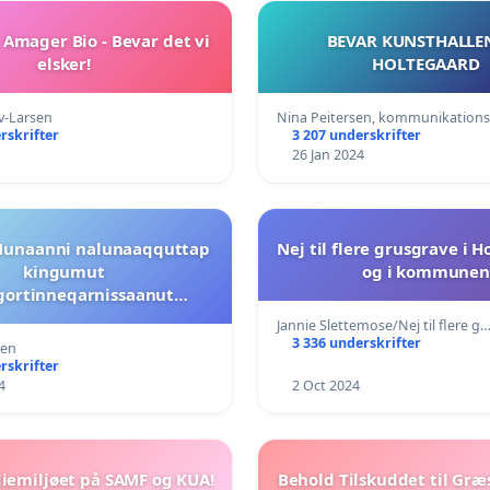
Amager Bio - Bevar det vi
BEVAR KUNSTHALLEN
elsker!
HOLTEGAARD
v-Larsen
Nina Peitersen, kommunikation
rskrifter
3 207 underskrifter
26 Jan 2024
 Nunaanni nalunaaqquttap
Nej til flere grusgrave i 
kingumut
og i kommune
gortinneqarnissaanut
seqattaarneq, 10.-22. april
Jannie Slettemose/Nej til flere g
3 336 underskrifter
sen
 for at ændre tidszonen
rskrifter
ge, 10.-22. april 2024
4
2 Oct 2024
iemiljøet på SAMF og KUA!
Behold Tilskuddet til Græ