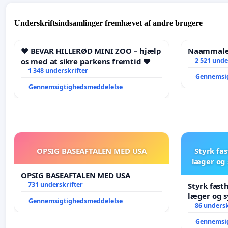
Underskriftsindsamlinger fremhævet af andre brugere
❤️ BEVAR HILLERØD MINI ZOO – hjælp
Naammaleq
os med at sikre parkens fremtid ❤️
2 521 unde
1 348 underskrifter
Gennemsi
Gennemsigtighedsmeddelelse
OPSIG BASEAFTALEN MED USA
Styrk fa
læger og 
OPSIG BASEAFTALEN MED USA
731 underskrifter
Styrk fast
læger og s
Gennemsigtighedsmeddelelse
86 undersk
Gennemsi