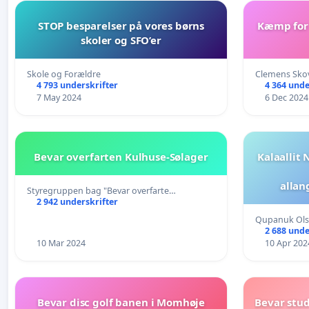
STOP besparelser på vores børns
Kæmp for 
skoler og SFO’er
Skole og Forældre
Clemens Sko
4 793 underskrifter
4 364 unde
7 May 2024
6 Dec 2024
Bevar overfarten Kulhuse-Sølager
Kalaallit
allan
Styregruppen bag "Bevar overfarte…
atsiortit
2 942 underskrifter
2024 / Underskriftsindsamling i
Qupanuk Ol
Grønland
2 688 unde
tilba
10 Mar 2024
10 Apr 202
Bevar disc golf banen i Momhøje
Bevar stud