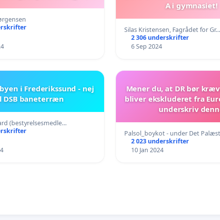
A i gymnasiet!
Jørgensen
rskrifter
Silas Kristensen, Fagrådet for Gr
2 306 underskrifter
24
6 Sep 2024
byen i Frederikssund - nej
Mener du, at DR bør kræve
il DSB baneterræn
bliver ekskluderet fra Eur
underskriv denn
underskriftsindsam
ard (bestyrelsesmedle…
rskrifter
Palsol_boykot - under Det Palæs
2 023 underskrifter
24
10 Jan 2024