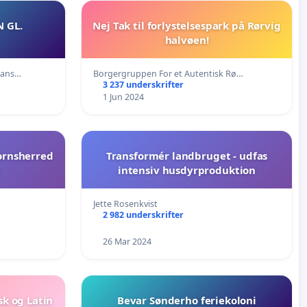
 GL.
Nej Tak til forlystelsespark på Rørvig
halvøen!
sans…
Borgergruppen For et Autentisk Rø…
3 237 underskrifter
1 Jun 2024
Hornsherred
Transformér landbruget - udfas
n
intensiv husdyrproduktion
…
Jette Rosenkvist
2 982 underskrifter
26 Mar 2024
sk og Latin
Bevar Sønderho feriekoloni