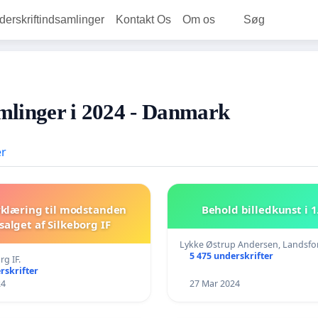
rskriftindsamlinger
Kontakt Os
Om os
Søg
mlinger i 2024 - Danmark
er
rklæring til modstanden
Behold billedkunst i 1
alget af Silkeborg IF
Lykke Østrup Andersen, Landsf
5 475 underskrifter
rg IF.
rskrifter
24
27 Mar 2024