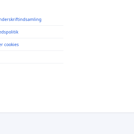
nderskriftindsamling
edspolitik
r cookies