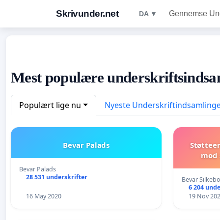
Skrivunder.net
Gennemse Unde
DA ▼
Mest populære underskriftsindsa
Populært lige nu
Nyeste Underskriftindsamling
Bevar Palads
Støttee
mod s
Bevar Palads
28 531 underskrifter
Bevar Silkebo
6 204 unde
16 May 2020
19 Nov 20