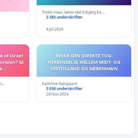
Troels Haas, lærer ved Esbjerg ko…
2 283 underskrifter
…
4 Jul 2024
 at Israel
BEVAR DEN DIREKTE TOG-
ovision? Så
FORBINDELSE MELLEM MIDT- OG
e
VESTJYLLAND OG KØBENHAVN
ling.
ti…
Kathrine Dalsgaard
3 030 underskrifter
24 Nov 2024