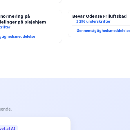
e normering på
Bevar Odense Friluftsbad
elinger på plejehjem
3 296 underskrifter
rifter
Gennemsigtighedsmeddelels
gtighedsmeddelelse
gende.
vet af AI