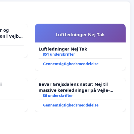
er og
Luftledninger Nej Tak
on i Vejby
lområde i
Luftledninger Nej Tak
e
851 underskrifter
Gennemsigtighedsmeddelelse
i
Bevar Grejsdalens natur: Nej til
massive køreledninger på Vejle-
Struer-banen
86 underskrifter
e
Gennemsigtighedsmeddelelse