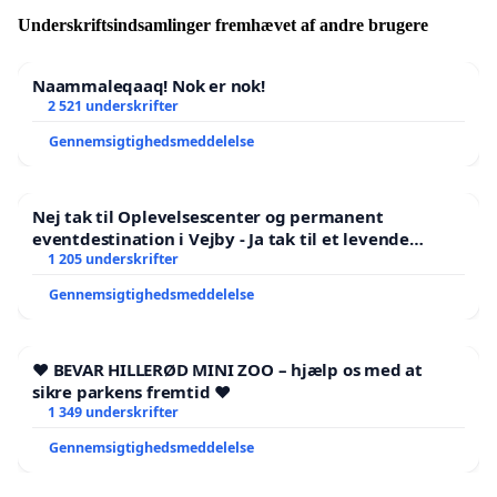
Venlig hilsen
Underskriftsindsamlinger fremhævet af andre brugere
Danmarks Billedkunstlærere
Naammaleqaaq! Nok er nok!
Husk at konfirmere din underskrift. Du får en
2 521 underskrifter
mail i din mailboks. Tjek også spamfilter.
Gennemsigtighedsmeddelelse
Nej tak til Oplevelsescenter og permanent
eventdestination i Vejby - Ja tak til et levende
lokalområde i balance
1 205 underskrifter
Gennemsigtighedsmeddelelse
❤️ BEVAR HILLERØD MINI ZOO – hjælp os med at
sikre parkens fremtid ❤️
1 349 underskrifter
Gennemsigtighedsmeddelelse