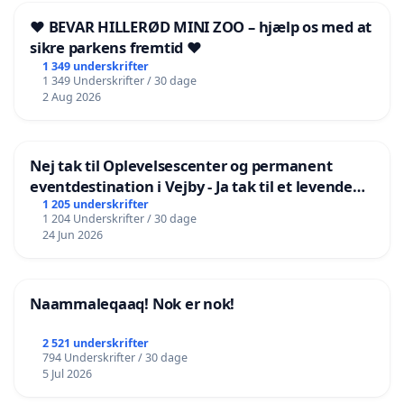
❤️ BEVAR HILLERØD MINI ZOO – hjælp os med at
sikre parkens fremtid ❤️
1 349 underskrifter
1 349 Underskrifter / 30 dage
2 Aug 2026
Nej tak til Oplevelsescenter og permanent
eventdestination i Vejby - Ja tak til et levende
lokalområde i balance
1 205 underskrifter
1 204 Underskrifter / 30 dage
24 Jun 2026
Naammaleqaaq! Nok er nok!
2 521 underskrifter
794 Underskrifter / 30 dage
5 Jul 2026