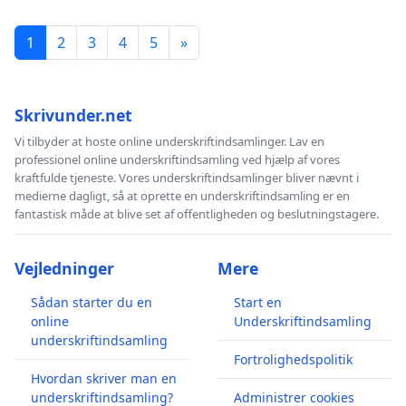
1
2
3
4
5
»
Skrivunder.net
Vi tilbyder at hoste online underskriftindsamlinger. Lav en
professionel online underskriftindsamling ved hjælp af vores
kraftfulde tjeneste. Vores underskriftindsamlinger bliver nævnt i
medierne dagligt, så at oprette en underskriftindsamling er en
fantastisk måde at blive set af offentligheden og beslutningstagere.
Vejledninger
Mere
Sådan starter du en
Start en
online
Underskriftindsamling
underskriftindsamling
Fortrolighedspolitik
Hvordan skriver man en
underskriftindsamling?
Administrer cookies