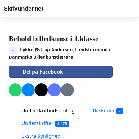
Skrivunder.net
Behold billedkunst i 1.klasse
Lykke Østrup Andersen, Landsformand i
L
Danmarks Billedkunstlærere
·
Del på Facebook
Underskriftindsamling
Beskeder
2
Underskrifter
5 475
Ekstra Synlighed