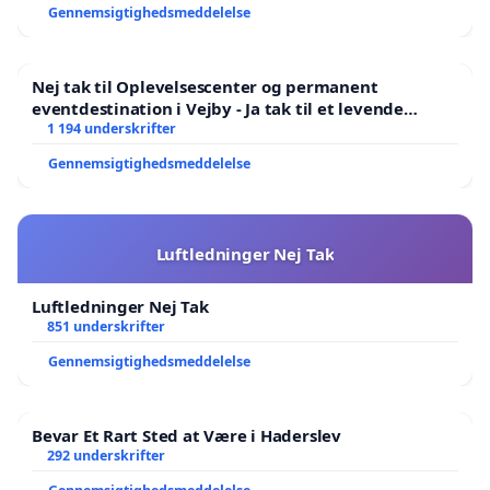
Gennemsigtighedsmeddelelse
Nej tak til Oplevelsescenter og permanent
eventdestination i Vejby - Ja tak til et levende
lokalområde i balance
1 194 underskrifter
Gennemsigtighedsmeddelelse
Luftledninger Nej Tak
Luftledninger Nej Tak
851 underskrifter
Gennemsigtighedsmeddelelse
Bevar Et Rart Sted at Være i Haderslev
292 underskrifter