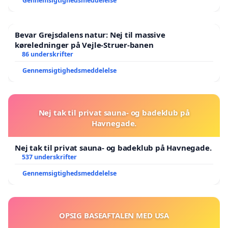
Gennemsigtighedsmeddelelse
Bevar Grejsdalens natur: Nej til massive
køreledninger på Vejle-Struer-banen
86 underskrifter
Gennemsigtighedsmeddelelse
Nej tak til privat sauna- og badeklub på
Havnegade.
Nej tak til privat sauna- og badeklub på Havnegade.
537 underskrifter
Gennemsigtighedsmeddelelse
OPSIG BASEAFTALEN MED USA