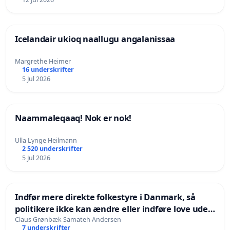
Icelandair ukioq naallugu angalanissaa
Margrethe Heimer
16 underskrifter
5 Jul 2026
Naammaleqaaq! Nok er nok!
Ulla Lynge Heilmann
2 520 underskrifter
5 Jul 2026
Indfør mere direkte folkestyre i Danmark, så
politikere ikke kan ændre eller indføre love uden
folkelig opbakning
Claus Grønbæk Samateh Andersen
7 underskrifter