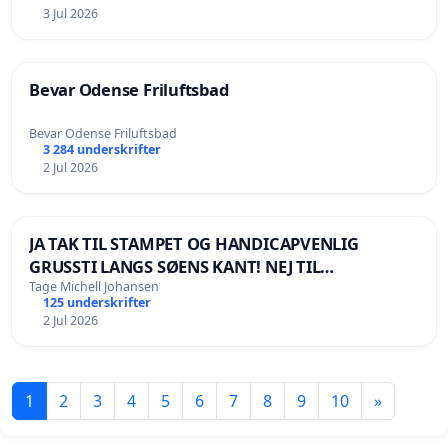
3 Jul 2026
Bevar Odense Friluftsbad
Bevar Odense Friluftsbad
3 284 underskrifter
2 Jul 2026
JA TAK TIL STAMPET OG HANDICAPVENLIG
GRUSSTI LANGS SØENS KANT! NEJ TIL
BOARDWALK VÆK FRA SØEN
Tage Michell Johansen
125 underskrifter
2 Jul 2026
1
2
3
4
5
6
7
8
9
10
»