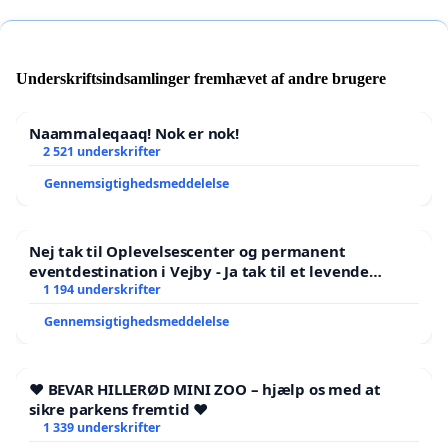
Underskriftsindsamlinger fremhævet af andre brugere
Naammaleqaaq! Nok er nok!
2 521 underskrifter
Gennemsigtighedsmeddelelse
Nej tak til Oplevelsescenter og permanent
eventdestination i Vejby - Ja tak til et levende
lokalområde i balance
1 194 underskrifter
Gennemsigtighedsmeddelelse
❤️ BEVAR HILLERØD MINI ZOO – hjælp os med at
sikre parkens fremtid ❤️
1 339 underskrifter