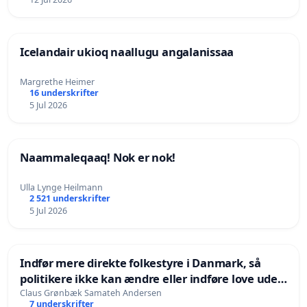
Icelandair ukioq naallugu angalanissaa
Margrethe Heimer
16 underskrifter
5 Jul 2026
Naammaleqaaq! Nok er nok!
Ulla Lynge Heilmann
2 521 underskrifter
5 Jul 2026
Indfør mere direkte folkestyre i Danmark, så
politikere ikke kan ændre eller indføre love uden
folkelig opbakning
Claus Grønbæk Samateh Andersen
7 underskrifter