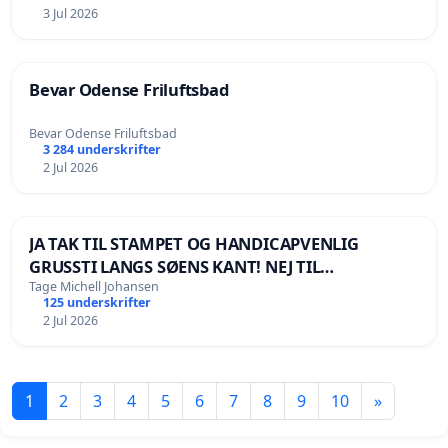
3 Jul 2026
Bevar Odense Friluftsbad
Bevar Odense Friluftsbad
3 284 underskrifter
2 Jul 2026
JA TAK TIL STAMPET OG HANDICAPVENLIG
GRUSSTI LANGS SØENS KANT! NEJ TIL
BOARDWALK VÆK FRA SØEN
Tage Michell Johansen
125 underskrifter
2 Jul 2026
1
2
3
4
5
6
7
8
9
10
»