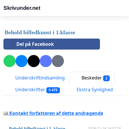
Skrivunder.net
Behold billedkunst i 1.klasse
Del på Facebook
Underskriftindsamling
Beskeder
2
Underskrifter
Ekstra Synlighed
5 475
Kontakt forfatteren af dette andragende
2024-12-14 14:07:16
Behold billedkunst i 1. klasse