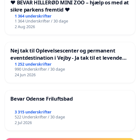
❤️ BEVAR HILLERØD MINI ZOO – hjælp os med at
sikre parkens fremtid ❤️
1 364 underskrifter
1 364 Underskrifter / 30 dage
2 Aug 2026
Nej tak til Oplevelsescenter og permanent
eventdestination i Vejby - Ja tak til et levende
lokalområde i balance
1 252 underskrifter
990 Underskrifter / 30 dage
24 Jun 2026
Bevar Odense Friluftsbad
3 315 underskrifter
522 Underskrifter / 30 dage
2 Jul 2026