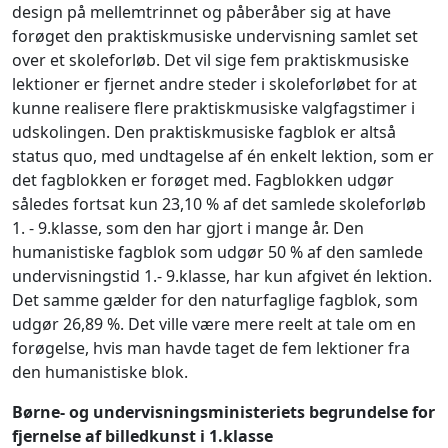
design på mellemtrinnet og påberåber sig at have
forøget den praktiskmusiske undervisning samlet set
over et skoleforløb. Det vil sige fem praktiskmusiske
lektioner er fjernet andre steder i skoleforløbet for at
kunne realisere flere praktiskmusiske valgfagstimer i
udskolingen. Den praktiskmusiske fagblok er altså
status quo, med undtagelse af én enkelt lektion, som er
det fagblokken er forøget med. Fagblokken udgør
således fortsat kun 23,10 % af det samlede skoleforløb
1. - 9.klasse, som den har gjort i mange år. Den
humanistiske fagblok som udgør 50 % af den samlede
undervisningstid 1.- 9.klasse, har kun afgivet én lektion.
Det samme gælder for den naturfaglige fagblok, som
udgør 26,89 %. Det ville være mere reelt at tale om en
forøgelse, hvis man havde taget de fem lektioner fra
den humanistiske blok.
Børne- og undervisningsministeriets begrundelse for
fjernelse af billedkunst i 1.klasse