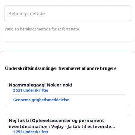
Betalingsmetode
Vælg en betalingsmetode for at fortsætte.
Underskriftsindsamlinger fremhævet af andre brugere
Naammaleqaaq! Nok er nok!
2 521 underskrifter
Gennemsigtighedsmeddelelse
Nej tak til Oplevelsescenter og permanent
eventdestination i Vejby - Ja tak til et levende
lokalområde i balance
1 252 underskrifter