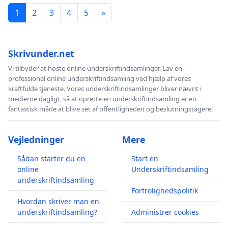
1
2
3
4
5
»
Skrivunder.net
Vi tilbyder at hoste online underskriftindsamlinger. Lav en
professionel online underskriftindsamling ved hjælp af vores
kraftfulde tjeneste. Vores underskriftindsamlinger bliver nævnt i
medierne dagligt, så at oprette en underskriftindsamling er en
fantastisk måde at blive set af offentligheden og beslutningstagere.
Vejledninger
Mere
Sådan starter du en
Start en
online
Underskriftindsamling
underskriftindsamling
Fortrolighedspolitik
Hvordan skriver man en
underskriftindsamling?
Administrer cookies