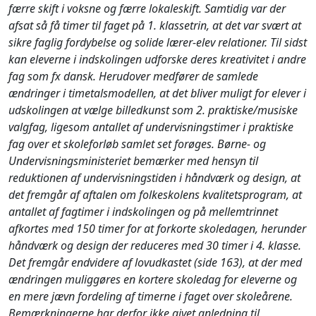
færre skift i voksne og færre lokaleskift. Samtidig var der
afsat så få timer til faget på 1. klassetrin, at det var svært at
sikre faglig fordybelse og solide lærer-elev relationer. Til sidst
kan eleverne i indskolingen udforske deres kreativitet i andre
fag som fx dansk.
Herudover medfører de samlede
ændringer i timetalsmodellen, at det bliver muligt for elever i
udskolingen at vælge billedkunst som 2. praktiske/musiske
valgfag, ligesom antallet af undervisningstimer i praktiske
fag over et skoleforløb samlet set forøges.
Børne- og
Undervisningsministeriet bemærker med hensyn til
reduktionen af undervisningstiden i håndværk og design, at
det fremgår af aftalen om folkeskolens kvalitetsprogram, at
antallet af fagtimer i indskolingen og på mellemtrinnet
afkortes med 150 timer for at forkorte skoledagen, herunder
håndværk og design der reduceres med 30 timer i 4. klasse.
Det fremgår endvidere af lovudkastet (side 163), at der med
ændringen muliggøres en kortere skoledag for eleverne og
en mere jævn fordeling af timerne i faget over skoleårene.
Bemærkningerne har derfor ikke givet anledning til