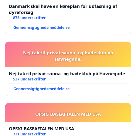
Danmark skal have en køreplan for udfasning af
dyreforsøg
873 underskrifter
Gennemsigtighedsmeddelelse
Nej tak til privat sauna- og badeklub på
Havnegade.
Nej tak til privat sauna- og badeklub på Havnegade.
537 underskrifter
Gennemsigtighedsmeddelelse
OPSIG BASEAFTALEN MED USA
OPSIG BASEAFTALEN MED USA
731 underskrifter