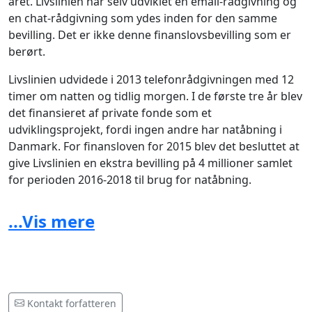
året. Livslinien har selv udviklet en email-rådgivning og
en chat-rådgivning som ydes inden for den samme
bevilling. Det er ikke denne finanslovsbevilling som er
berørt.
Livslinien udvidede i 2013 telefonrådgivningen med 12
timer om natten og tidlig morgen. I de første tre år blev
det finansieret af private fonde som et
udviklingsprojekt, fordi ingen andre har natåbning i
Danmark. For finansloven for 2015 blev det besluttet at
give Livslinien en ekstra bevilling på 4 millioner samlet
for perioden 2016-2018 til brug for natåbning.
Denne bevilling lå hos sundhedsministeren og det er
...Vis mere
den Sophie Løhde har annulleret her 3 måneder før
opstart den 1 januar 2016.
Kontakt forfatteren