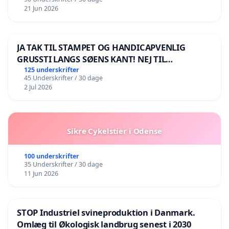
21 Jun 2026
JA TAK TIL STAMPET OG HANDICAPVENLIG
GRUSSTI LANGS SØENS KANT! NEJ TIL
BOARDWALK VÆK FRA SØEN
125 underskrifter
45 Underskrifter / 30 dage
2 Jul 2026
Sikre Cykelstier i Odense
100 underskrifter
35 Underskrifter / 30 dage
11 Jun 2026
STOP Industriel svineproduktion i Danmark.
Omlæg til Økologisk landbrug senest i 2030