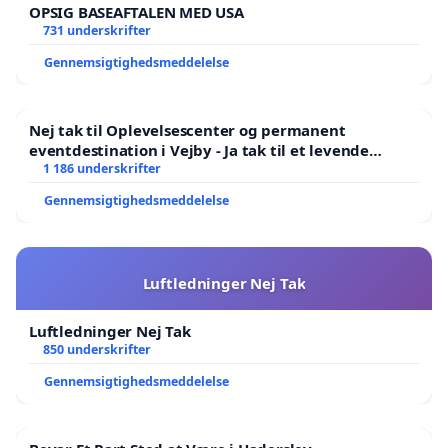
OPSIG BASEAFTALEN MED USA
731 underskrifter
Gennemsigtighedsmeddelelse
Nej tak til Oplevelsescenter og permanent
eventdestination i Vejby - Ja tak til et levende
lokalområde i balance
1 186 underskrifter
Gennemsigtighedsmeddelelse
Luftledninger Nej Tak
Luftledninger Nej Tak
850 underskrifter
Gennemsigtighedsmeddelelse