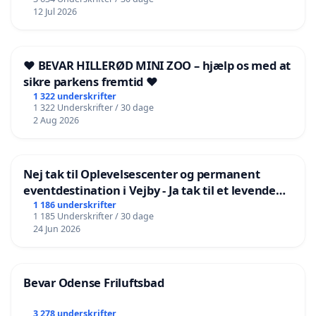
12 Jul 2026
❤️ BEVAR HILLERØD MINI ZOO – hjælp os med at
sikre parkens fremtid ❤️
1 322 underskrifter
1 322 Underskrifter / 30 dage
2 Aug 2026
Nej tak til Oplevelsescenter og permanent
eventdestination i Vejby - Ja tak til et levende
lokalområde i balance
1 186 underskrifter
1 185 Underskrifter / 30 dage
24 Jun 2026
Bevar Odense Friluftsbad
3 278 underskrifter