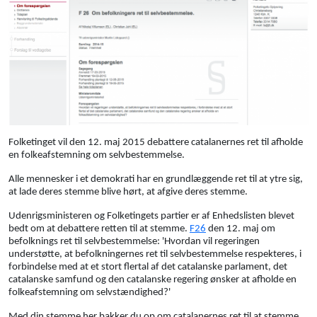
Folketinget
vil
den 12.
maj
2015
debattere
catalanernes
ret
til
afholde
en
folkeafstemning
om
selvbestemmelse
.
Alle
mennesker
i
et
demokrati
har
en
grundlæggende
ret
til
at
ytre
sig,
at lade
deres
stemme
blive
hørt
, at
afgive
deres
stemme
.
Udenrigsministeren
og
Folketingets
partier
er
af
Enhedslisten
blevet
bedt
om at
debattere
retten
til
at
stemme
.
F26
den 12.
maj
om
befolknings
ret
til
selvbestemmelse
: '
Hvordan
vil
regeringen
understøtte
, at
befolkningernes
ret
til
selvbestemmelse
respekteres
,
i
forbindelse
med at et
stort
flertal
af
det
catalanske
parlament
,
det
catalanske
samfund
og
den
catalanske
regering
ønsker
at
afholde
en
folkeafstemning
om
selvstændighed
?'
Med din
stemme
her
bakker
du op om
catalanernes
ret
til
at
stemme
.