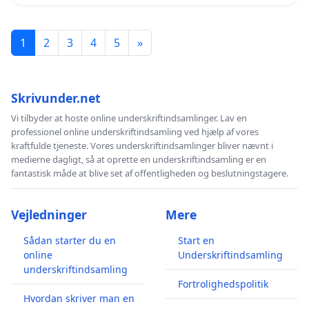
1
2
3
4
5
»
Skrivunder.net
Vi tilbyder at hoste online underskriftindsamlinger. Lav en
professionel online underskriftindsamling ved hjælp af vores
kraftfulde tjeneste. Vores underskriftindsamlinger bliver nævnt i
medierne dagligt, så at oprette en underskriftindsamling er en
fantastisk måde at blive set af offentligheden og beslutningstagere.
Vejledninger
Mere
Sådan starter du en
Start en
online
Underskriftindsamling
underskriftindsamling
Fortrolighedspolitik
Hvordan skriver man en