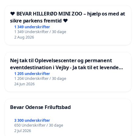
❤️ BEVAR HILLERØD MINI ZOO – hjælp os med at
sikre parkens fremtid ❤️
1 349 underskrifter
1 349 Underskrifter / 30 dage
2 Aug 2026
Nej tak til Oplevelsescenter og permanent
eventdestination i Vejby - Ja tak til et levende
lokalområde i balance
1 205 underskrifter
1 204 Underskrifter / 30 dage
24 Jun 2026
Bevar Odense Friluftsbad
3 300 underskrifter
650 Underskrifter / 30 dage
2 Jul 2026