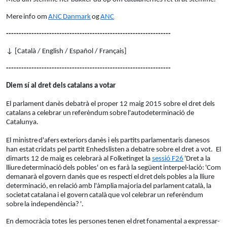
Mere
info om
ANC
Danmark
og
ANC
.
-----------------------------------------------------------------
↓ [Català / English / Español / Français]
-----------------------------------------------------------------
Diem sí al dret dels catalans a votar
El p
arlament
danès debatrà el proper
12 maig 2015
sobre
el
dret dels
catalans
a celebrar un
referèndum
sobre
l'autodeterminació de
Catalunya.
E
l
ministre
d'afers
exteriors
danès
i
e
ls
partits
parlamentaris
danesos
han esta
t
cridats
pel partit
Enhedslist
en
a debatre
sobre
el dret
a
vot
.
E
l
dimarts
12 de maig
es celebrarà a
l
Folketinget
la
sessió F26
'
D
ret
a la
lliure
determinació
dels pobles
'
on es farà la següent
interpel·lació
:
'
Com
d
emanarà
el
g
over
n
danès
que es respecti el
dret
dels
pobles a
la lliure
determinació
,
en
relació
amb
l'
àmplia
majoria
del
p
arlament
català
,
la
societat
catal
ana
i el govern
català
que
vol celebrar
un referèndum
sobre
la independència
?
'
.
E
n democràcia totes les persones
tenen el
dret
fonamental a
expressar-