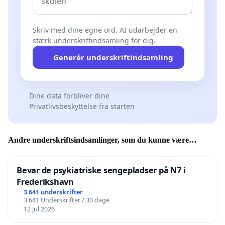
Skriv med dine egne ord. AI udarbejder en
stærk underskriftindsamling for dig.
Generér underskriftindsamling
Dine data forbliver dine
Privatlivsbeskyttelse fra starten
Andre underskriftsindsamlinger, som du kunne være
interesseret i
Bevar de psykiatriske sengepladser på N7 i
Frederikshavn
3 641 underskrifter
3 641 Underskrifter / 30 dage
12 Jul 2026