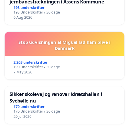
jernbanestrækningen i Assens Kommune
193 underskrifter
193 Underskrifter / 30 dage
6 Aug 2026
Stop udvisningen af Miguel lad ham blive i
Danmark
2 203 underskrifter
190 Underskrifter / 30 dage
7 May 2026
Sikker skolevej og renover idrætshallen i
Svebølle nu
170 underskrifter
170 Underskrifter / 30 dage
20 Jul 2026