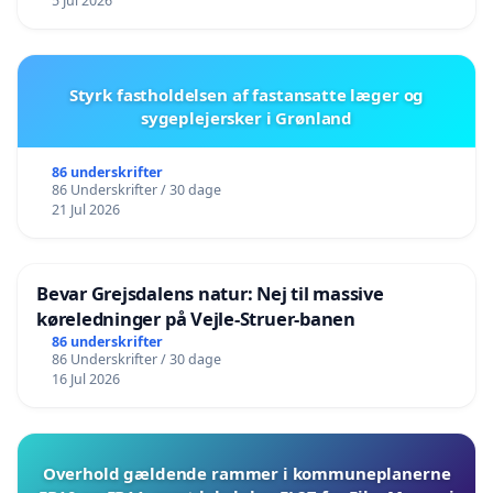
5 Jul 2026
Styrk fastholdelsen af fastansatte læger og
sygeplejersker i Grønland
86 underskrifter
86 Underskrifter / 30 dage
21 Jul 2026
Bevar Grejsdalens natur: Nej til massive
køreledninger på Vejle-Struer-banen
86 underskrifter
86 Underskrifter / 30 dage
16 Jul 2026
Overhold gældende rammer i kommuneplanerne