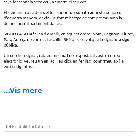
se,
a fer
sentir la seva
veu,
a
emetre el
seu
vot
.
Et demanen que
donis
el
teu
suport
personal
a
aquesta
petició
i
,
d'aquesta
manera
,
envi
ï
s
un
fort missatg
e de compromís amb la
democ
ràcia
al
parlament
danès
.
SIGNEU A SOTA! S'ha d'omplir, en aquest ordre: Nom, Cognom, Ciutat,
País, Adreça de correu, i escollir (Si/No) si es vol que la signatura sigui
pública.
Un cop heu signat, rebreu un email de resposta al vostre correu
electrònic. Veureu un enllaç. Feu click en l'enllaç i confirmeu així la
vostra signatura.
Més
informació
a
l'
ANC Danmark
i
l'
ANC
.
...Vis mere
-----------------------------------------------------------------
Say Yes to Catalans Right to Vote!
On May 12, 2015 the Danish parliament will debate on Catalans right
to hold a referendum on self-determination.
Kontakt forfatteren