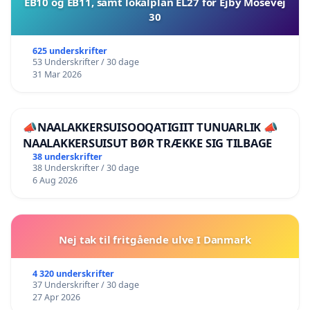
EB10 og EB11, samt lokalplan EL27 for Ejby Mosevej
30
625 underskrifter
53 Underskrifter / 30 dage
31 Mar 2026
📣NAALAKKERSUISOOQATIGIIT TUNUARLIK 📣
NAALAKKERSUISUT BØR TRÆKKE SIG TILBAGE
38 underskrifter
38 Underskrifter / 30 dage
6 Aug 2026
Nej tak til fritgående ulve I Danmark
4 320 underskrifter
37 Underskrifter / 30 dage
27 Apr 2026