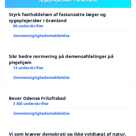
Plus d'infos sur
l'
ANC Danmark
et
l'
ANC
.
Styrk fastholdelsen af fastansatte læger og
sygeplejersker i Grønland
86 underskrifter
Gennemsigtighedsmeddelelse
Sikr bedre normering på demensafdelinger på
plejehjem
13 underskrifter
Gennemsigtighedsmeddelelse
Bevar Odense Friluftsbad
3 300 underskrifter
Gennemsigtighedsmeddelelse
Vi som kræver demokrati og ikke voldtægt af natur,