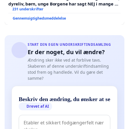
dyreliv, børn, unge Borgene har sagt NEJ i mange år.
Der er
231 underskrifter
Gennemsigtighedsmeddelelse
START DIN EGEN UNDERSKRIFTINDSAMLING
Er der noget, du vil ændre?
Ændring sker ikke ved at forblive tavs.
Skaberen af denne underskriftindsamling
stod frem og handlede. Vil du gøre det
samme?
Beskriv den ændring, du ønsker at se
Drevet af AI