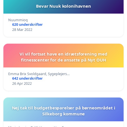
Bevar Nuuk kolonihavnen
Nuummioq
620 underskrifter
28 Mar 2022
Vi vil fortsat have en idrætsforening med
fitnesscenter for de ansatte på Nyt OUH
Emma Brix Svoldgaard, Sygeplejers…
642 underskrifter
26 Apr 2022
Nej tak til budgetbesparelser på børneområdet i
Silkeborg kommune