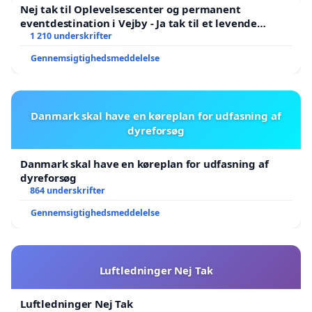
Nej tak til Oplevelsescenter og permanent
eventdestination i Vejby - Ja tak til et levende
lokalområde i balance
1 210 underskrifter
Gennemsigtighedsmeddelelse
Danmark skal have en køreplan for udfasning af
dyreforsøg
Danmark skal have en køreplan for udfasning af
dyreforsøg
864 underskrifter
Gennemsigtighedsmeddelelse
Luftledninger Nej Tak
Luftledninger Nej Tak