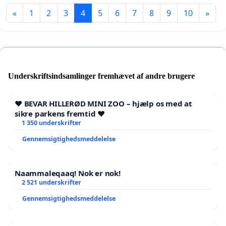
«
1
2
3
4
5
6
7
8
9
10
»
Underskriftsindsamlinger fremhævet af andre brugere
❤️ BEVAR HILLERØD MINI ZOO – hjælp os med at
sikre parkens fremtid ❤️
1 350 underskrifter
Gennemsigtighedsmeddelelse
Naammaleqaaq! Nok er nok!
2 521 underskrifter
Gennemsigtighedsmeddelelse