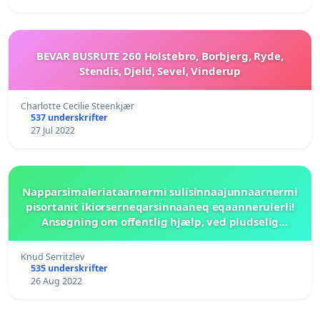
BEVAR BUSRUTE 260 Holstebro, Borbjerg, Ryde,
Stendis, Djeld, Sevel, Vinderup
Charlotte Cecilie Steenkjær
537 underskrifter
27 Jul 2022
Napparsimaleriataarnermi sulisinnaajunnaarnermi
pisortanit ikiorserneqarsinnaaneq eqaannerulerli!
Ansøgning om offentlig hjælp, ved pludselig
opstået uarbejdsdygtighed pga sygdom, MÅ blive
nemmere!
Knud Serritzlev
535 underskrifter
26 Aug 2022