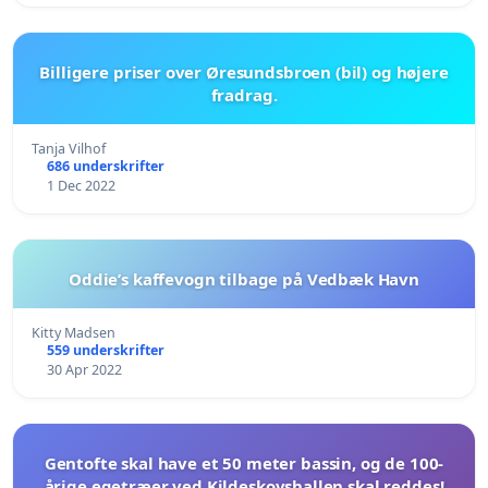
Billigere priser over Øresundsbroen (bil) og højere
fradrag.
Tanja Vilhof
686 underskrifter
1 Dec 2022
Oddie’s kaffevogn tilbage på Vedbæk Havn
Kitty Madsen
559 underskrifter
30 Apr 2022
Gentofte skal have et 50 meter bassin, og de 100-
årige egetræer ved Kildeskovshallen skal reddes!