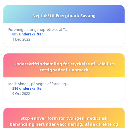
Nej tak! til Energipark Søvang
Foreningen for genoprettelse af T…
805 underskrifter
1 Dec 2022
Underskriftindsamling for styrkelse af Kalallit's
rettigheder i Danmark
Mark Almdal, på vegne af forening…
586 underskrifter
9 Oct 2022
Stop enhver form for tvungen medicinsk
behandling herunder vaccinering. Både direkte og