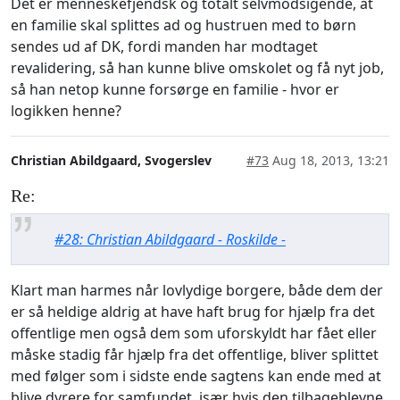
Det er menneskefjendsk og totalt selvmodsigende, at
en familie skal splittes ad og hustruen med to børn
sendes ud af DK, fordi manden har modtaget
revalidering, så han kunne blive omskolet og få nyt job,
så han netop kunne forsørge en familie - hvor er
logikken henne?
Christian Abildgaard, Svogerslev
#73
Aug 18, 2013, 13:21
Re:
#28: Christian Abildgaard - Roskilde -
Klart man harmes når lovlydige borgere, både dem der
er så heldige aldrig at have haft brug for hjælp fra det
offentlige men også dem som uforskyldt har fået eller
måske stadig får hjælp fra det offentlige, bliver splittet
med følger som i sidste ende sagtens kan ende med at
blive dyrere for samfundet, især hvis den tilbageblevne