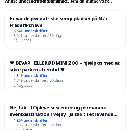
Andre underskriftsindsamlinger, som du kunne være
interesseret i
Bevar de psykiatriske sengepladser på N7 i
Frederikshavn
3 641 underskrifter
3 641 Underskrifter / 30 dage
12 Jul 2026
❤️ BEVAR HILLERØD MINI ZOO – hjælp os med at
sikre parkens fremtid ❤️
1 349 underskrifter
1 349 Underskrifter / 30 dage
2 Aug 2026
Nej tak til Oplevelsescenter og permanent
eventdestination i Vejby - Ja tak til et levende
lokalområde i balance
1 204 underskrifter
1 203 Underskrifter / 30 dage