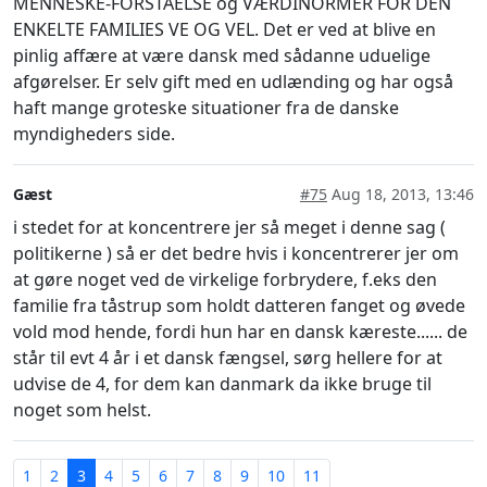
MENNESKE-FORSTÅELSE og VÆRDINORMER FOR DEN
ENKELTE FAMILIES VE OG VEL. Det er ved at blive en
pinlig affære at være dansk med sådanne uduelige
afgørelser. Er selv gift med en udlænding og har også
haft mange groteske situationer fra de danske
myndigheders side.
Gæst
#75
Aug 18, 2013, 13:46
i stedet for at koncentrere jer så meget i denne sag (
politikerne ) så er det bedre hvis i koncentrerer jer om
at gøre noget ved de virkelige forbrydere, f.eks den
familie fra tåstrup som holdt datteren fanget og øvede
vold mod hende, fordi hun har en dansk kæreste...... de
står til evt 4 år i et dansk fængsel, sørg hellere for at
udvise de 4, for dem kan danmark da ikke bruge til
noget som helst.
1
2
3
4
5
6
7
8
9
10
11