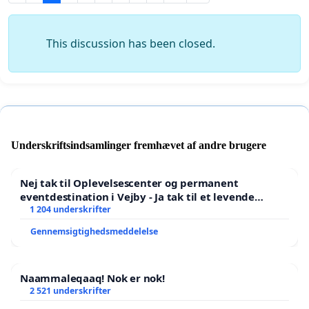
This discussion has been closed.
Underskriftsindsamlinger fremhævet af andre brugere
Nej tak til Oplevelsescenter og permanent
eventdestination i Vejby - Ja tak til et levende
lokalområde i balance
1 204 underskrifter
Gennemsigtighedsmeddelelse
Naammaleqaaq! Nok er nok!
2 521 underskrifter