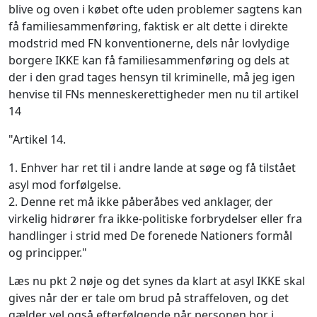
blive og oven i købet ofte uden problemer sagtens kan
få familiesammenføring, faktisk er alt dette i direkte
modstrid med FN konventionerne, dels når lovlydige
borgere IKKE kan få familiesammenføring og dels at
der i den grad tages hensyn til kriminelle, må jeg igen
henvise til FNs menneskerettigheder men nu til artikel
14
"Artikel 14.
1. Enhver har ret til i andre lande at søge og få tilstået
asyl mod forfølgelse.
2. Denne ret må ikke påberåbes ved anklager, der
virkelig hidrører fra ikke-politiske forbrydelser eller fra
handlinger i strid med De forenede Nationers formål
og principper."
Læs nu pkt 2 nøje og det synes da klart at asyl IKKE skal
gives når der er tale om brud på straffeloven, og det
gælder vel også efterfølgende når personen bor i