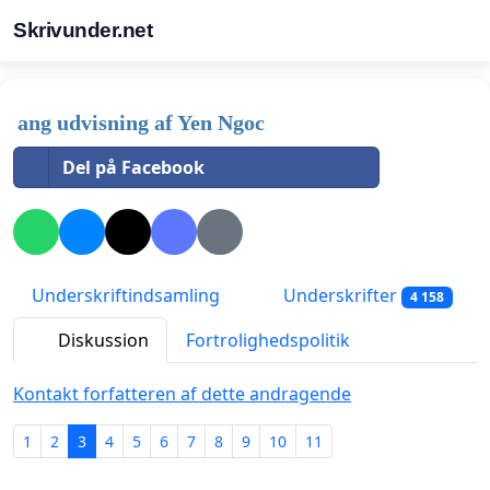
Skrivunder.net
ang udvisning af Yen Ngoc
Del på Facebook
Underskriftindsamling
Underskrifter
4 158
Diskussion
Fortrolighedspolitik
Kontakt forfatteren af dette andragende
1
2
3
4
5
6
7
8
9
10
11