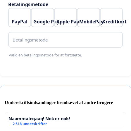
Betalingsmetode
PayPal
Google Pay
Apple Pay
MobilePay
Kreditkort
Betalingsmetode
Vælg en betalingsmetode for at fortsætte.
Underskriftsindsamlinger fremhævet af andre brugere
Naammaleqaaq! Nok er nok!
2 518 underskrifter