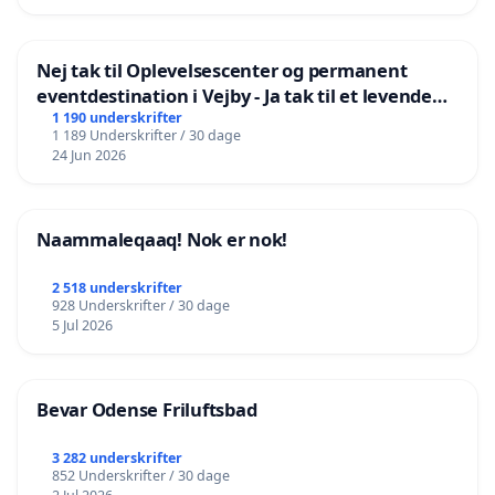
Nej tak til Oplevelsescenter og permanent
eventdestination i Vejby - Ja tak til et levende
lokalområde i balance
1 190 underskrifter
1 189 Underskrifter / 30 dage
24 Jun 2026
Naammaleqaaq! Nok er nok!
2 518 underskrifter
928 Underskrifter / 30 dage
5 Jul 2026
Bevar Odense Friluftsbad
3 282 underskrifter
852 Underskrifter / 30 dage