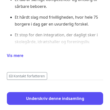
sårbare beboere.
Et hårdt slag mod frivilligheden, hvor hele 75
borgere i dag gør en uvurderlig forskel.
Et stop for den integration, der dagligt sker i
skolegårde, idrætshaller og foreningsliv.
Alvorlige økonomiske konsekvenser for byens
Vis mere
skole, butikker, erhvervsliv og arbejdspladser.
Asylcenter Jelling er ikke blot et center – det er en
Kontakt forfatteren
levende del af byen, der skaber vækst, fællesskab
og håb. At lukke centeret vil være en historisk
fejltagelse og et uerstatteligt tab.
Underskriv denne indsamling
Vi opfordrer politikerne til at tage ansvar: