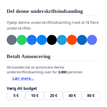
Bevar Asylcenter Jelling.
Del denne underskriftsindsamling
Beskyt de sårbare beboere ved at sikre fortsat
tryghed for dem og værdsæt den unikke
Hjælp denne underskriftindsamling med at få flere
erfaring hos ansatte og frivillige
underskrifter.
Støt lokalsamfundet i Jelling og vis, at
integration kan lykkes i praksis.
Skriv under og vær med til at sende et klart signal:
Betalt Annoncering
Bevar Asylcenter Jelling – for mennesker,
Skrivunder.net vil annoncere denne
fællesskab og fremtid.
underskriftindsamling over for
3,000
personer.
Lær mere...
Vælg dit budget
5 €
10 €
20 €
40 €
80 €