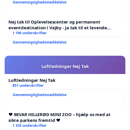
Gennemsigtighedsmeddelelse
Nej tak til Oplevelsescenter og permanent
eventdestination i Vejby - Ja tak til et levende
lokalområde i balance
1 190 underskrifter
Gennemsigtighedsmeddelelse
Luftledninger Nej Tak
Luftledninger Nej Tak
851 underskrifter
Gennemsigtighedsmeddelelse
❤️ BEVAR HILLERØD MINI ZOO – hjælp os med at
sikre parkens fremtid ❤️
1 335 underskrifter