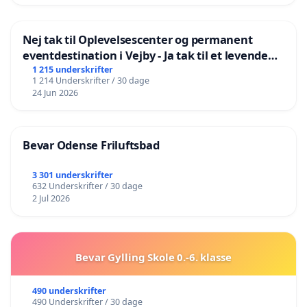
Nej tak til Oplevelsescenter og permanent
eventdestination i Vejby - Ja tak til et levende
lokalområde i balance
1 215 underskrifter
1 214 Underskrifter / 30 dage
24 Jun 2026
Bevar Odense Friluftsbad
3 301 underskrifter
632 Underskrifter / 30 dage
2 Jul 2026
Bevar Gylling Skole 0.-6. klasse
490 underskrifter
490 Underskrifter / 30 dage