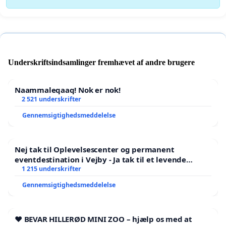
Underskriftsindsamlinger fremhævet af andre brugere
Naammaleqaaq! Nok er nok!
2 521 underskrifter
Gennemsigtighedsmeddelelse
Nej tak til Oplevelsescenter og permanent
eventdestination i Vejby - Ja tak til et levende
lokalområde i balance
1 215 underskrifter
Gennemsigtighedsmeddelelse
❤️ BEVAR HILLERØD MINI ZOO – hjælp os med at