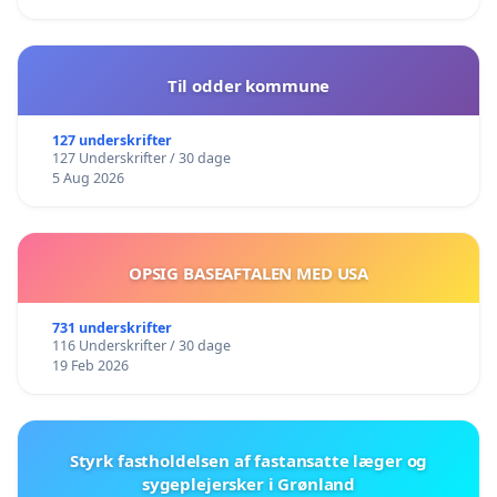
Til odder kommune
127 underskrifter
127 Underskrifter / 30 dage
5 Aug 2026
OPSIG BASEAFTALEN MED USA
731 underskrifter
116 Underskrifter / 30 dage
19 Feb 2026
Styrk fastholdelsen af fastansatte læger og
sygeplejersker i Grønland