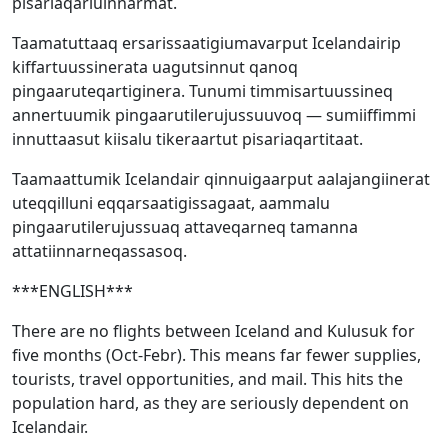
pisariaqarluinnarmat.
Taamatuttaaq ersarissaatigiumavarput Icelandairip
kiffartuussinerata uagutsinnut qanoq
pingaaruteqartiginera. Tunumi timmisartuussineq
annertuumik pingaarutilerujussuuvoq — sumiiffimmi
innuttaasut kiisalu tikeraartut pisariaqartitaat.
Taamaattumik Icelandair qinnuigaarput aalajangiinerat
uteqqilluni eqqarsaatigissagaat, aammalu
pingaarutilerujussuaq attaveqarneq tamanna
attatiinnarneqassasoq.
***ENGLISH***
There are no flights between Iceland and Kulusuk for
five months (Oct-Febr). This means far fewer supplies,
tourists, travel opportunities, and mail. This hits the
population hard, as they are seriously dependent on
Icelandair.