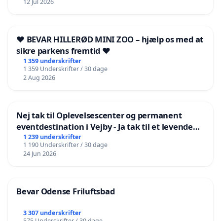
12 Jul 2026
❤️ BEVAR HILLERØD MINI ZOO – hjælp os med at
sikre parkens fremtid ❤️
1 359 underskrifter
1 359 Underskrifter / 30 dage
2 Aug 2026
Nej tak til Oplevelsescenter og permanent
eventdestination i Vejby - Ja tak til et levende
lokalområde i balance
1 239 underskrifter
1 190 Underskrifter / 30 dage
24 Jun 2026
Bevar Odense Friluftsbad
3 307 underskrifter
575 Underskrifter / 30 dage