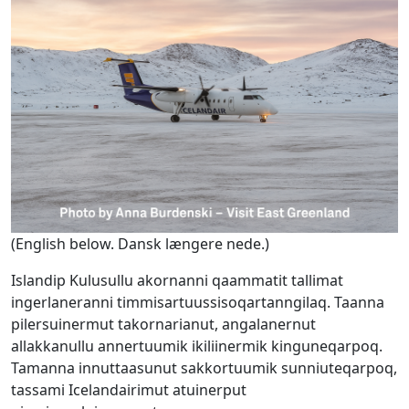
(English below. Dansk længere nede.)
Islandip Kulusullu akornanni qaammatit tallimat
ingerlaneranni timmisartuussisoqartanngilaq. Taanna
pilersuinermut takornarianut, angalanernut
allakkanullu annertuumik ikiliinermik kinguneqarpoq.
Tamanna innuttaasunut sakkortuumik sunniuteqarpoq,
tassami Icelandairimut atuinerput