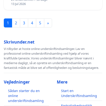
13 Jul 2026
1
2
3
4
5
»
Skrivunder.net
Vi tilbyder at hoste online underskriftindsamlinger. Lav en
professionel online underskriftindsamling ved hjælp af vores
kraftfulde tjeneste. Vores underskriftindsamlinger bliver nævnt i
medierne dagligt, så at oprette en underskriftindsamling er en
fantastisk måde at blive set af offentligheden og beslutningstagere.
Vejledninger
Mere
Sådan starter du en
Start en
online
Underskriftindsamling
underskriftindsamling
Fortrolighedspolitik