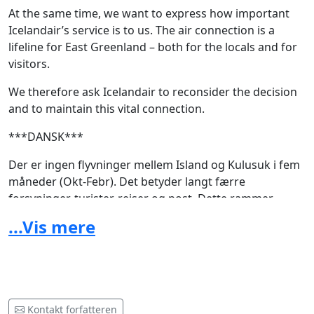
At the same time, we want to express how important
Icelandair’s service is to us. The air connection is a
lifeline for East Greenland – both for the locals and for
visitors.
We therefore ask Icelandair to reconsider the decision
and to maintain this vital connection.
***DANSK***
Der er ingen flyvninger mellem Island og Kulusuk i fem
måneder (Okt-Febr). Det betyder langt færre
forsyninger, turister, rejser og post. Dette rammer
befolkningen hårdt, da de er seriøst afhængige af
...Vis mere
Icelandair.
Vi vil samtidig udtrykke, hvor vigtig Icelandairs service
er for os. Flyforbindelsen er en livline for Østgrønland –
både for de lokale og for besøgende.
Kontakt forfatteren