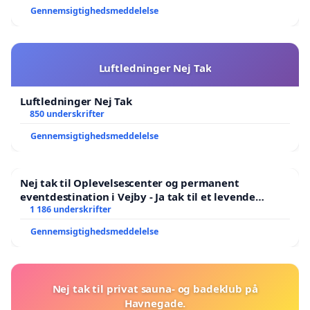
Gennemsigtighedsmeddelelse
Luftledninger Nej Tak
Luftledninger Nej Tak
850 underskrifter
Gennemsigtighedsmeddelelse
Nej tak til Oplevelsescenter og permanent
eventdestination i Vejby - Ja tak til et levende
lokalområde i balance
1 186 underskrifter
Gennemsigtighedsmeddelelse
Nej tak til privat sauna- og badeklub på
Havnegade.