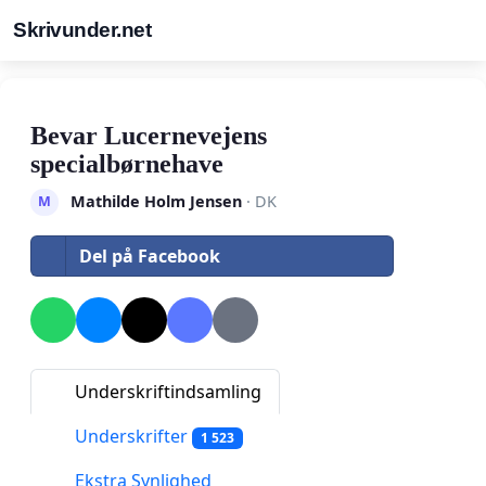
Skrivunder.net
Bevar Lucernevejens
specialbørnehave
Mathilde Holm Jensen
· DK
M
Del på Facebook
Underskriftindsamling
Underskrifter
1 523
Ekstra Synlighed