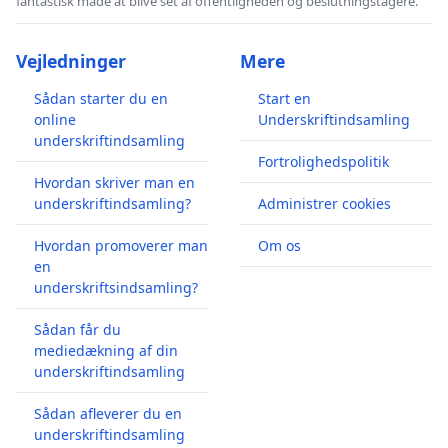
fantastisk måde at blive set af offentligheden og beslutningstagere.
Vejledninger
Mere
Sådan starter du en
Start en
online
Underskriftindsamling
underskriftindsamling
Fortrolighedspolitik
Hvordan skriver man en
underskriftindsamling?
Administrer cookies
Hvordan promoverer man
Om os
en
underskriftsindsamling?
Sådan får du
mediedækning af din
underskriftindsamling
Sådan afleverer du en
underskriftindsamling