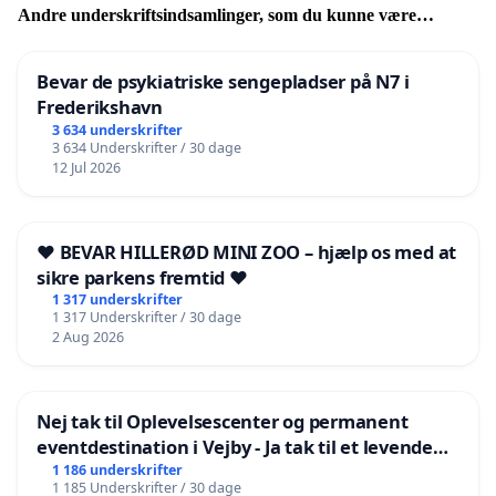
Andre underskriftsindsamlinger, som du kunne være
interesseret i
Bevar de psykiatriske sengepladser på N7 i
Frederikshavn
3 634 underskrifter
3 634 Underskrifter / 30 dage
12 Jul 2026
❤️ BEVAR HILLERØD MINI ZOO – hjælp os med at
sikre parkens fremtid ❤️
1 317 underskrifter
1 317 Underskrifter / 30 dage
2 Aug 2026
Nej tak til Oplevelsescenter og permanent
eventdestination i Vejby - Ja tak til et levende
lokalområde i balance
1 186 underskrifter
1 185 Underskrifter / 30 dage