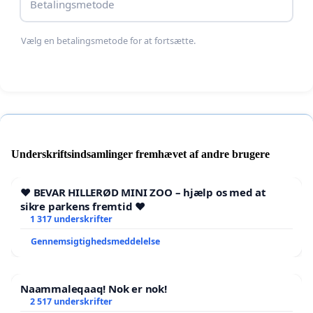
Betalingsmetode
Vælg en betalingsmetode for at fortsætte.
Underskriftsindsamlinger fremhævet af andre brugere
❤️ BEVAR HILLERØD MINI ZOO – hjælp os med at
sikre parkens fremtid ❤️
1 317 underskrifter
Gennemsigtighedsmeddelelse
Naammaleqaaq! Nok er nok!
2 517 underskrifter