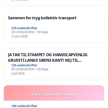
Sammen for tryg kollektiv transport
219 underskrifter
50 Underskrifter / 30 dage
21 Jun 2026
JA TAK TIL STAMPET OG HANDICAPVENLIG
GRUSSTI LANGS SØENS KANT! NEJ TIL
BOARDWALK VÆK FRA SØEN
125 underskrifter
45 Underskrifter / 30 dage
2 Jul 2026
Sikre Cykelstier i Odense
100 underskrifter