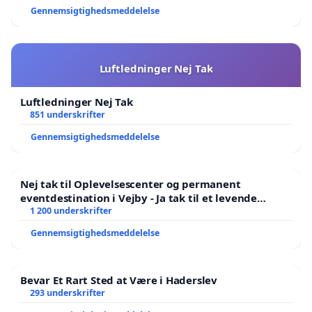
Gennemsigtighedsmeddelelse
Luftledninger Nej Tak
Luftledninger Nej Tak
851 underskrifter
Gennemsigtighedsmeddelelse
Nej tak til Oplevelsescenter og permanent
eventdestination i Vejby - Ja tak til et levende
lokalområde i balance
1 200 underskrifter
Gennemsigtighedsmeddelelse
Bevar Et Rart Sted at Være i Haderslev
293 underskrifter