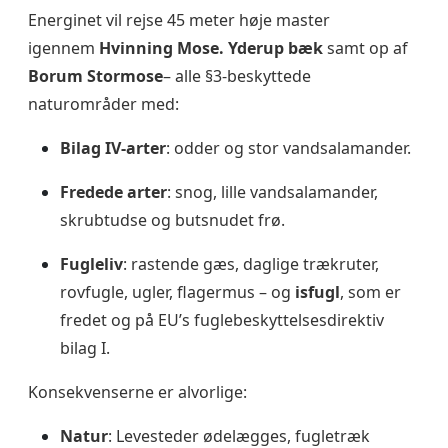
Energinet vil rejse 45 meter høje master
igennem
Hvinning Mose. Yderup bæk
samt op af
Borum Stormose
– alle §3-beskyttede
naturområder med:
Bilag IV-arter
: odder og stor vandsalamander.
Fredede arter
: snog, lille vandsalamander,
skrubtudse og butsnudet frø.
Fugleliv
: rastende gæs, daglige trækruter,
rovfugle, ugler, flagermus – og
isfugl
, som er
fredet og på EU’s fuglebeskyttelsesdirektiv
bilag I.
Konsekvenserne er alvorlige:
Natur
: Levesteder ødelægges, fugletræk