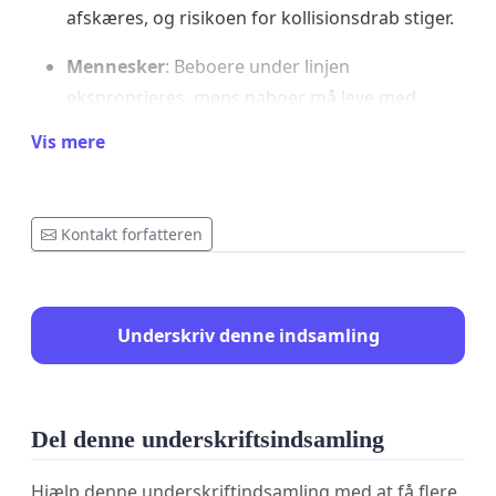
afskæres, og risikoen for kollisionsdrab stiger.
Mennesker
: Beboere under linjen
eksproprieres, mens naboer må leve med
magnetfelter, støj og 45 meter høje master i
Vis mere
landskabet.
Ulighed
: Energinet lægger kabler i byområder
Kontakt forfatteren
– men presser master igennem natur og
lokalsamfund.
Hvinning Mose, Yderup bæk og Borum Stormose
Underskriv denne indsamling
skal friholdes. Natur og mennesker må ikke
betale prisen.
👉 Underskriv og sig nej til nye master i naturen.
Del denne underskriftsindsamling
Hjælp denne underskriftindsamling med at få flere