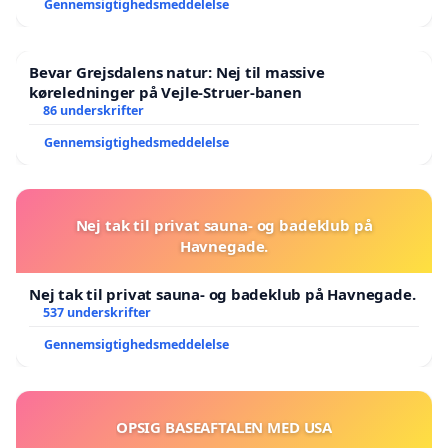
Gennemsigtighedsmeddelelse
Bevar Grejsdalens natur: Nej til massive
køreledninger på Vejle-Struer-banen
86 underskrifter
Gennemsigtighedsmeddelelse
Nej tak til privat sauna- og badeklub på
Havnegade.
Nej tak til privat sauna- og badeklub på Havnegade.
537 underskrifter
Gennemsigtighedsmeddelelse
OPSIG BASEAFTALEN MED USA