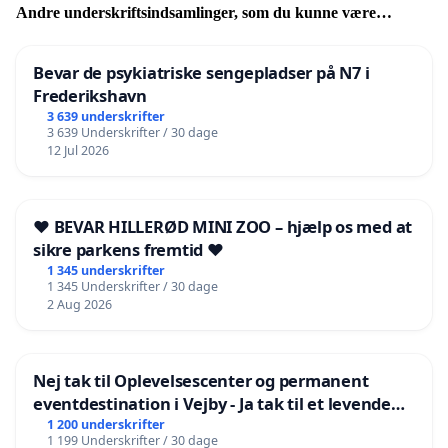
Andre underskriftsindsamlinger, som du kunne være
interesseret i
Bevar de psykiatriske sengepladser på N7 i
Frederikshavn
3 639 underskrifter
3 639 Underskrifter / 30 dage
12 Jul 2026
❤️ BEVAR HILLERØD MINI ZOO – hjælp os med at
sikre parkens fremtid ❤️
1 345 underskrifter
1 345 Underskrifter / 30 dage
2 Aug 2026
Nej tak til Oplevelsescenter og permanent
eventdestination i Vejby - Ja tak til et levende
lokalområde i balance
1 200 underskrifter
1 199 Underskrifter / 30 dage