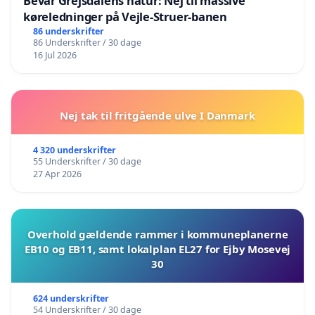
Bevar Grejsdalens natur: Nej til massive
køreledninger på Vejle-Struer-banen
86 underskrifter
86 Underskrifter / 30 dage
16 Jul 2026
Nej tak til fritgående ulve I Danmark
4 320 underskrifter
55 Underskrifter / 30 dage
27 Apr 2026
Overhold gældende rammer i kommuneplanerne
EB10 og EB11, samt lokalplan EL27 for Ejby Mosevej
30
624 underskrifter
54 Underskrifter / 30 dage