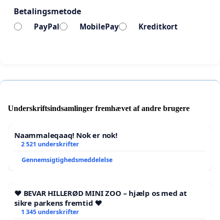
Betalingsmetode
PayPal
MobilePay
Kreditkort
Underskriftsindsamlinger fremhævet af andre brugere
Naammaleqaaq! Nok er nok!
2 521 underskrifter
Gennemsigtighedsmeddelelse
❤️ BEVAR HILLERØD MINI ZOO – hjælp os med at
sikre parkens fremtid ❤️
1 345 underskrifter