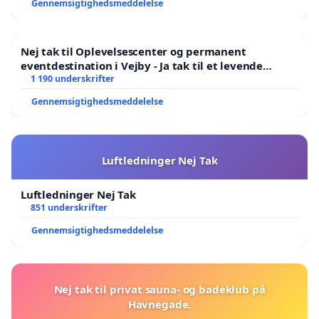
Gennemsigtighedsmeddelelse
Nej tak til Oplevelsescenter og permanent
eventdestination i Vejby - Ja tak til et levende
lokalområde i balance
1 190 underskrifter
Gennemsigtighedsmeddelelse
Luftledninger Nej Tak
Luftledninger Nej Tak
851 underskrifter
Gennemsigtighedsmeddelelse
Nej tak til privat sauna- og badeklub på
Havnegade.