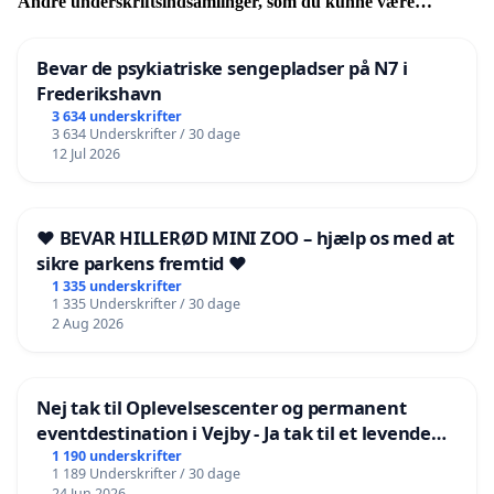
Andre underskriftsindsamlinger, som du kunne være
interesseret i
Bevar de psykiatriske sengepladser på N7 i
Frederikshavn
3 634 underskrifter
3 634 Underskrifter / 30 dage
12 Jul 2026
❤️ BEVAR HILLERØD MINI ZOO – hjælp os med at
sikre parkens fremtid ❤️
1 335 underskrifter
1 335 Underskrifter / 30 dage
2 Aug 2026
Nej tak til Oplevelsescenter og permanent
eventdestination i Vejby - Ja tak til et levende
lokalområde i balance
1 190 underskrifter
1 189 Underskrifter / 30 dage
24 Jun 2026