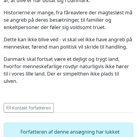
af, at ulve er har bosat sig i Danmark.
Historierne er mange, fra fåreavlere der magtesløst må
se angreb på deres besætninger, til familier og
enkeltpersoner der føler sig voldsomt truet.
Dette kan ikke blive ved - vi skal vel ikke have angreb på
mennesker, førend man politisk vil skride til handling.
Danmark skal fortsat være et dejligt og trygt land,
hvorfor menneskefarlige rovdyr naturligvis ikke hører
til i vores lille land. Der er simpelthen ikke plads til
ulven.
Kontakt forfatteren
Forfatteren af ​​denne ansøgning har lukket