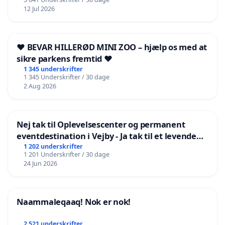
12 Jul 2026
❤️ BEVAR HILLERØD MINI ZOO – hjælp os med at
sikre parkens fremtid ❤️
1 345 underskrifter
1 345 Underskrifter / 30 dage
2 Aug 2026
Nej tak til Oplevelsescenter og permanent
eventdestination i Vejby - Ja tak til et levende
lokalområde i balance
1 202 underskrifter
1 201 Underskrifter / 30 dage
24 Jun 2026
Naammaleqaaq! Nok er nok!
2 521 underskrifter