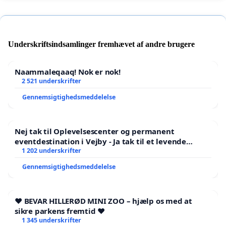
Underskriftsindsamlinger fremhævet af andre brugere
Naammaleqaaq! Nok er nok!
2 521 underskrifter
Gennemsigtighedsmeddelelse
Nej tak til Oplevelsescenter og permanent
eventdestination i Vejby - Ja tak til et levende
lokalområde i balance
1 202 underskrifter
Gennemsigtighedsmeddelelse
❤️ BEVAR HILLERØD MINI ZOO – hjælp os med at
sikre parkens fremtid ❤️
1 345 underskrifter