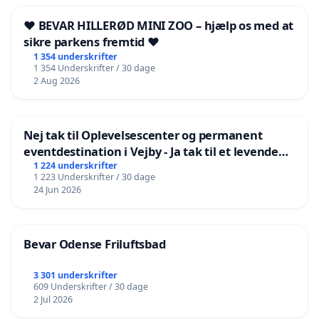
❤️ BEVAR HILLERØD MINI ZOO – hjælp os med at
sikre parkens fremtid ❤️
1 354 underskrifter
1 354 Underskrifter / 30 dage
2 Aug 2026
Nej tak til Oplevelsescenter og permanent
eventdestination i Vejby - Ja tak til et levende
lokalområde i balance
1 224 underskrifter
1 223 Underskrifter / 30 dage
24 Jun 2026
Bevar Odense Friluftsbad
3 301 underskrifter
609 Underskrifter / 30 dage
2 Jul 2026