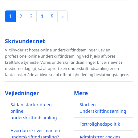
1
2
3
4
5
»
Skrivunder.net
Vi tilbyder at hoste online underskriftindsamlinger. Lav en
professionel online underskriftindsamling ved hjælp af vores
kraftfulde tjeneste. Vores underskriftindsamlinger bliver nævnt i
medierne dagligt, så at oprette en underskriftindsamling er en
fantastisk måde at blive set af offentligheden og beslutningstagere.
Vejledninger
Mere
Sådan starter du en
Start en
online
Underskriftindsamling
underskriftindsamling
Fortrolighedspolitik
Hvordan skriver man en
underskriftindsamling?
Administrer cookies