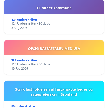
Til odder kommune
124 underskrifter
124 Underskrifter / 30 dage
5 Aug 2026
OPSIG BASEAFTALEN MED USA
731 underskrifter
116 Underskrifter / 30 dage
19 Feb 2026
Styrk fastholdelsen af fastansatte læger og
sygeplejersker i Grønland
86 underskrifter