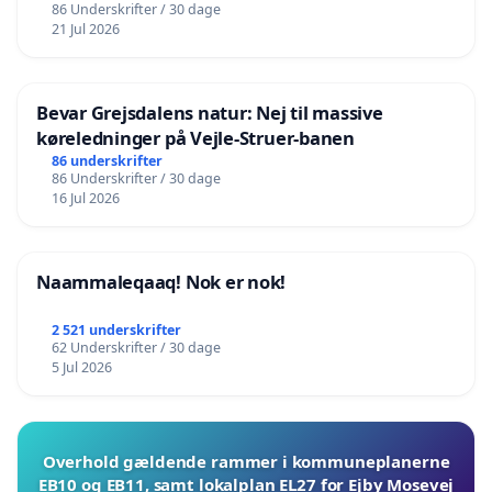
86 Underskrifter / 30 dage
21 Jul 2026
Bevar Grejsdalens natur: Nej til massive
køreledninger på Vejle-Struer-banen
86 underskrifter
86 Underskrifter / 30 dage
16 Jul 2026
Naammaleqaaq! Nok er nok!
2 521 underskrifter
62 Underskrifter / 30 dage
5 Jul 2026
Overhold gældende rammer i kommuneplanerne
EB10 og EB11, samt lokalplan EL27 for Ejby Mosevej