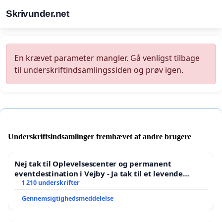
Skrivunder.net
En krævet parameter mangler. Gå venligst tilbage
til underskriftindsamlingssiden og prøv igen.
Underskriftsindsamlinger fremhævet af andre brugere
Nej tak til Oplevelsescenter og permanent
eventdestination i Vejby - Ja tak til et levende
lokalområde i balance
1 210 underskrifter
Gennemsigtighedsmeddelelse