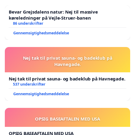
Bevar Grejsdalens natur: Nej til massive
køreledninger på Vejle-Struer-banen
86 underskrifter
Gennemsigtighedsmeddelelse
Nej tak til privat sauna- og badeklub på
Havnegade.
Nej tak til privat sauna- og badeklub på Havnegade.
537 underskrifter
Gennemsigtighedsmeddelelse
OPSIG BASEAFTALEN MED USA
OPSIG BASEAFTALEN MED USA