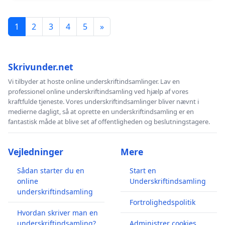
1
2
3
4
5
»
Skrivunder.net
Vi tilbyder at hoste online underskriftindsamlinger. Lav en
professionel online underskriftindsamling ved hjælp af vores
kraftfulde tjeneste. Vores underskriftindsamlinger bliver nævnt i
medierne dagligt, så at oprette en underskriftindsamling er en
fantastisk måde at blive set af offentligheden og beslutningstagere.
Vejledninger
Mere
Sådan starter du en
Start en
online
Underskriftindsamling
underskriftindsamling
Fortrolighedspolitik
Hvordan skriver man en
underskriftindsamling?
Administrer cookies