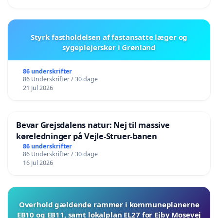
Styrk fastholdelsen af fastansatte læger og
sygeplejersker i Grønland
86 underskrifter
86 Underskrifter / 30 dage
21 Jul 2026
Bevar Grejsdalens natur: Nej til massive
køreledninger på Vejle-Struer-banen
86 underskrifter
86 Underskrifter / 30 dage
16 Jul 2026
Overhold gældende rammer i kommuneplanerne
EB10 og EB11, samt lokalplan EL27 for Ejby Mosevej