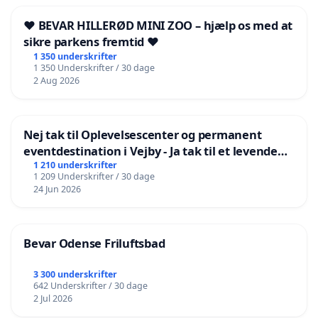
❤️ BEVAR HILLERØD MINI ZOO – hjælp os med at
sikre parkens fremtid ❤️
1 350 underskrifter
1 350 Underskrifter / 30 dage
2 Aug 2026
Nej tak til Oplevelsescenter og permanent
eventdestination i Vejby - Ja tak til et levende
lokalområde i balance
1 210 underskrifter
1 209 Underskrifter / 30 dage
24 Jun 2026
Bevar Odense Friluftsbad
3 300 underskrifter
642 Underskrifter / 30 dage
2 Jul 2026