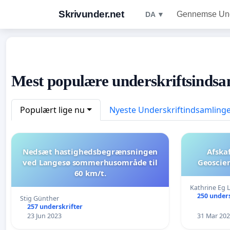
Skrivunder.net
Gennemse Unde
DA ▼
Mest populære underskriftsindsa
Populært lige nu
Nyeste Underskriftindsamling
Nedsæt hastighedsbegrænsningen
Afska
ved Langesø sommerhusområde til
Geoscie
60 km/t.
Kathrine Eg L
250 unders
Stig Günther
257 underskrifter
23 Jun 2023
31 Mar 20