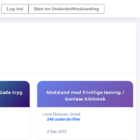
Log ind
Start en Underskriftindsamling
 Gade tryg
Modstand mod frivillige løsning /
Ganløse bibliotek
Lone Ebbesen Smed
248 underskrifter
4 Sep 2023