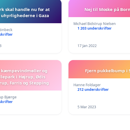
 skal handle nu for at
Nej til Moske på Bo
 uhyrlighederne i Gaza
Michael Bidstrup Nielsen
1 203 underskrifter
hönbeck
krifter
3
17 Jan 2022
il kæmpevindmøller og
Fjern pukkelbump i 
llepark i Højrup, Ødis
up, Farris og Stepping
Hanne Foldager
212 underskrifter
rup Bjærge
krifter
5 Mar 2023