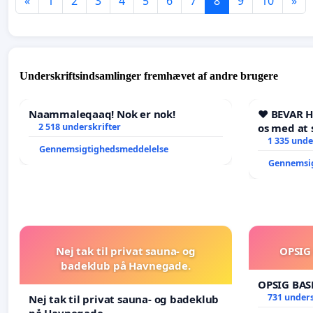
«
1
2
3
4
5
6
7
8
9
10
»
Underskriftsindsamlinger fremhævet af andre brugere
Naammaleqaaq! Nok er nok!
❤️ BEVAR 
2 518 underskrifter
os med at 
1 335 unde
Gennemsigtighedsmeddelelse
Gennemsi
Nej tak til privat sauna- og
OPSIG
badeklub på Havnegade.
OPSIG BAS
731 unders
Nej tak til privat sauna- og badeklub