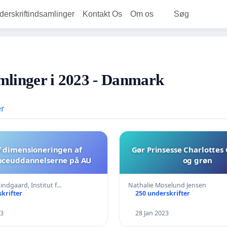
rskriftindsamlinger
Kontakt Os
Om os
Søg
mlinger i 2023 - Danmark
er
f dimensioneringen af
Gør Prinsesse Charlottes
nceuddannelserne på AU
og grøn
indgaard, Institut f…
Nathalie Moselund Jensen
krifter
250 underskrifter
23
28 Jan 2023