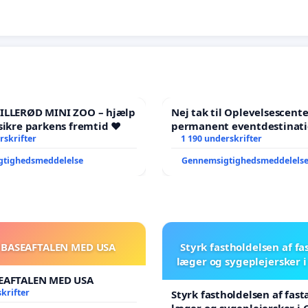
HILLERØD MINI ZOO – hjælp
Nej tak til Oplevelsescent
sikre parkens fremtid ❤️
permanent eventdestinati
rskrifter
- Ja tak til et levende loka
1 190 underskrifter
balance
gtighedsmeddelelse
Gennemsigtighedsmeddelels
 BASEAFTALEN MED USA
Styrk fastholdelsen af fa
læger og sygeplejersker 
EAFTALEN MED USA
krifter
Styrk fastholdelsen af fast