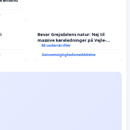
 Grønland
e
i
Bevar Grejsdalens natur: Nej til
massive køreledninger på Vejle-
Struer-banen
86 underskrifter
e
Gennemsigtighedsmeddelelse