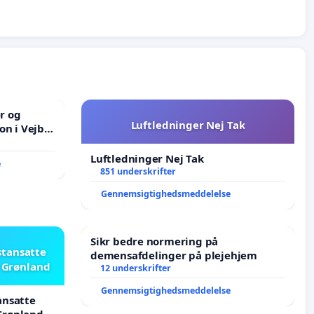
er og
Luftledninger Nej Tak
on i Vejby
lområde i
Luftledninger Nej Tak
e
851 underskrifter
Gennemsigtighedsmeddelelse
Sikr bedre normering på
stansatte
demensafdelinger på plejehjem
i Grønland
12 underskrifter
Gennemsigtighedsmeddelelse
ansatte