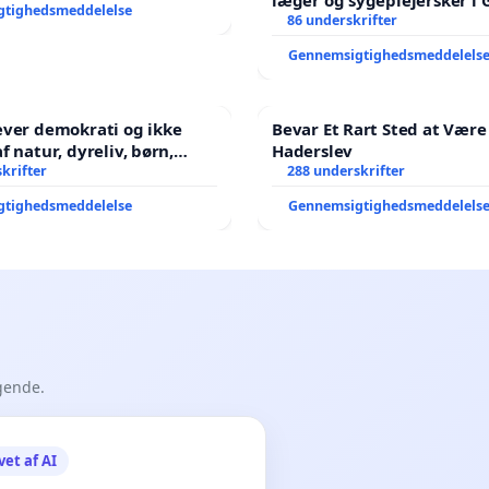
læger og sygeplejersker i
gtighedsmeddelelse
86 underskrifter
Gennemsigtighedsmeddelels
æver demokrati og ikke
Bevar Et Rart Sted at Være 
Haderslev
ene har sagt NEJ i mange
krifter
288 underskrifter
gtighedsmeddelelse
Gennemsigtighedsmeddelels
gende.
vet af AI