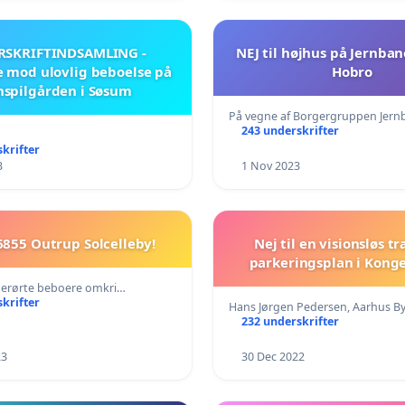
RSKRIFTINDSAMLING -
NEJ til højhus på Jernba
e mod ulovlig beboelse på
Hobro
nspilgården i Søsum
På vegne af Borgergruppen Jer
243 underskrifter
krifter
3
1 Nov 2023
 6855 Outrup Solcelleby!
Nej til en visionsløs tr
parkeringsplan i Kong
berørte beboere omkri…
krifter
Hans Jørgen Pedersen, Aarhus B
232 underskrifter
23
30 Dec 2022