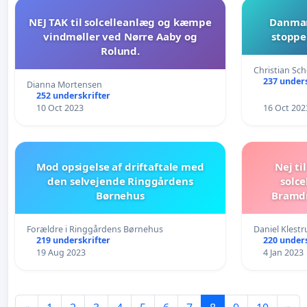
NEJ TAK til solcelleanlæg og kæmpe
Danmark
vindmøller ved Nørre Aaby og
stoppe
Rolund.
Christian Sc
237 unders
Dianna Mortensen
252 underskrifter
10 Oct 2023
16 Oct 202
Mod opsigelse af driftaftale med
Nej t
den selvejende Ringgårdens
solce
Børnehus
Bramdr
Forældre i Ringgårdens Børnehus
Daniel Klest
219 underskrifter
220 unders
19 Aug 2023
4 Jan 2023