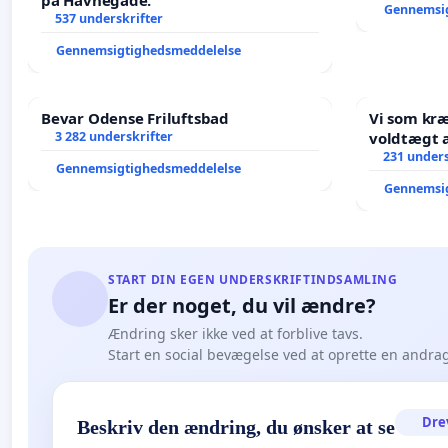
på Havnegade.
Gennemsi
537 underskrifter
Gennemsigtighedsmeddelelse
Bevar Odense Friluftsbad
Vi som kr
3 282 underskrifter
voldtægt af natur, dyreliv, børn,
unge Borg
231 unders
Gennemsigtighedsmeddelelse
år. Der er
Gennemsi
START DIN EGEN UNDERSKRIFTINDSAMLING
Er der noget, du vil ændre?
Ændring sker ikke ved at forblive tavs.
Start en social bevægelse ved at oprette en andra
Dre
Beskriv den ændring, du ønsker at se