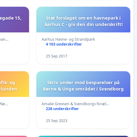
negade 15,
Støt forslaget om en havnepark i
Aarhus C - giv den din underskrift!
nban…
Aarhus Havne- og Strandpark
4 103 underskrifter
25 Sep 2017
afik- og
Skriv under mod besparelser på
elunden
Børne & Unge området i Svendborg
yfæ…
Amalie Grevsen & Svendborgs foræl…
228 underskrifter
25 Sep 2023