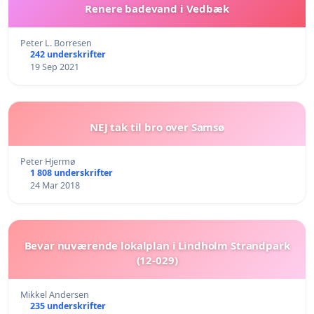
Renere badevand i Vedbæk
Peter L. Borresen
242 underskrifter
19 Sep 2021
NEJ tak til bro over Samsø
Peter Hjermø
1 808 underskrifter
24 Mar 2018
Bevar nuværende lokalplan i Lindholm Strandpark
(12-029)
Mikkel Andersen
235 underskrifter