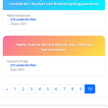
rundkørsel i krydset ved Bubbelvej/Ruggaardsvej.
Rikke Kristensen
216 underskrifter
24 Jun 2021
Hjælp med at bevare Byg og Leg i Vejle på
Nørremarken.
Natacha Phillip
212 underskrifter
8 Jan 2021
«
1
2
3
4
5
6
7
8
9
10