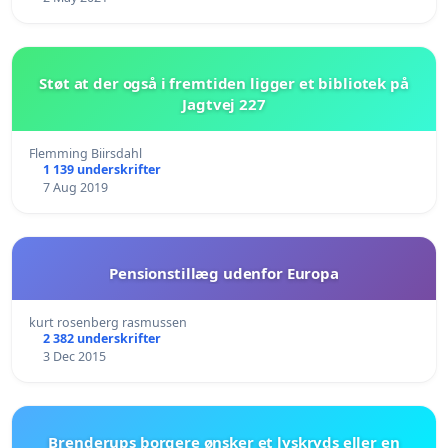
Støt at der også i fremtiden ligger et bibliotek på
Jagtvej 227
Flemming Biirsdahl
1 139 underskrifter
7 Aug 2019
Pensionstillæg udenfor Europa
kurt rosenberg rasmussen
2 382 underskrifter
3 Dec 2015
Brenderups borgere ønsker et lyskryds eller en