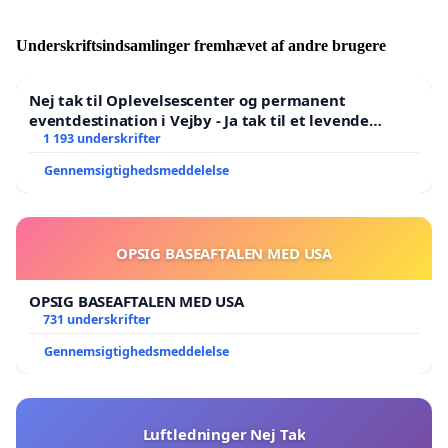
Underskriftsindsamlinger fremhævet af andre brugere
Nej tak til Oplevelsescenter og permanent
eventdestination i Vejby - Ja tak til et levende
lokalområde i balance
1 193 underskrifter
Gennemsigtighedsmeddelelse
OPSIG BASEAFTALEN MED USA
OPSIG BASEAFTALEN MED USA
731 underskrifter
Gennemsigtighedsmeddelelse
Luftledninger Nej Tak