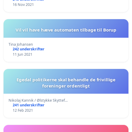
16 Nov 2021
Vil vil have hæve automaten tilbage til Borup
Tina Johansen
242 underskrifter
11 Jun 2021
Egedal politikerne skal behandle de frivillige
foreninger ordentligt
Nikolaj Kannik / Ølstykke Skyttef…
241 underskrifter
12 Feb 2021