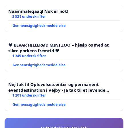
Naammaleqaaq! Nok er nok!
2 521 underskrifter
Gennemsigtighedsmeddelelse
❤️ BEVAR HILLERØD MINI ZOO – hjælp os med at
sikre parkens fremtid ❤️
1 345 underskrifter
Gennemsigtighedsmeddelelse
Nej tak til Oplevelsescenter og permanent
eventdestination i Vejby - Ja tak til et levende
lokalområde i balance
1 201 underskrifter
Gennemsigtighedsmeddelelse
Luftledninger Nej Tak