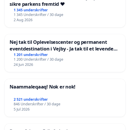
sikre parkens fremtid ❤️
1 345 underskrifter
1 345 Underskrifter / 30 dage
2 Aug 2026
Nej tak til Oplevelsescenter og permanent
eventdestination i Vejby - Ja tak til et levende
lokalområde i balance
1 201 underskrifter
1 200 Underskrifter / 30 dage
24 Jun 2026
Naammaleqaaq! Nok er nok!
2 521 underskrifter
846 Underskrifter / 30 dage
5 Jul 2026