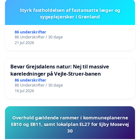
Styrk fastholdelsen af fastansatte læger og
sygeplejersker i Grønland
86 underskrifter
86 Underskrifter / 30 dage
21 Jul 2026
Bevar Grejsdalens natur: Nej til massive
køreledninger på Vejle-Struer-banen
86 underskrifter
86 Underskrifter / 30 dage
16 Jul 2026
Overhold gældende rammer i kommuneplanerne
EB10 og EB11, samt lokalplan EL27 for Ejby Mosevej
30