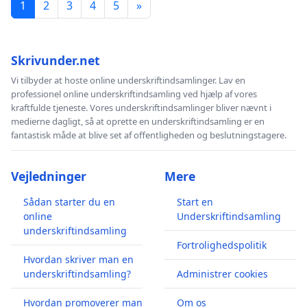
1
2
3
4
5
»
Skrivunder.net
Vi tilbyder at hoste online underskriftindsamlinger. Lav en
professionel online underskriftindsamling ved hjælp af vores
kraftfulde tjeneste. Vores underskriftindsamlinger bliver nævnt i
medierne dagligt, så at oprette en underskriftindsamling er en
fantastisk måde at blive set af offentligheden og beslutningstagere.
Vejledninger
Mere
Sådan starter du en
Start en
online
Underskriftindsamling
underskriftindsamling
Fortrolighedspolitik
Hvordan skriver man en
underskriftindsamling?
Administrer cookies
Hvordan promoverer man
Om os