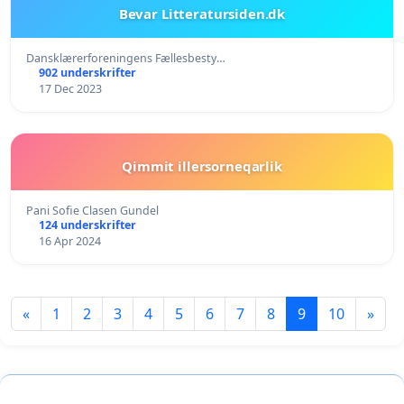
Bevar Litteratursiden.dk
Dansklærerforeningens Fællesbesty…
902 underskrifter
17 Dec 2023
Qimmit illersorneqarlik
Pani Sofie Clasen Gundel
124 underskrifter
16 Apr 2024
«
1
2
3
4
5
6
7
8
9
10
»