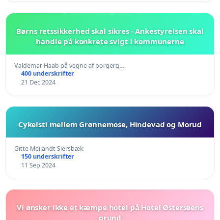
Børns retssikkerhed skal sikres - Ankestyrelsen skal
handle på konkrete svigt i kommunerne
Valdemar Haab på vegne af borgerg…
400 underskrifter
21 Dec 2024
Cykelsti mellem Grønnemose, Hindevad og Morud
Gitte Meilandt Siersbæk
150 underskrifter
11 Sep 2024
Vi ønsker ikke et kæmpe hotel på Hotel Østersøens
grund