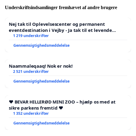
Underskriftsindsamlinger fremhævet af andre brugere
Nej tak til Oplevelsescenter og permanent
eventdestination i Vejby - Ja tak til et levende
lokalområde i balance
1 219 underskrifter
Gennemsigtighedsmeddelelse
Naammaleqaaq! Nok er nok!
2 521 underskrifter
Gennemsigtighedsmeddelelse
❤️ BEVAR HILLERØD MINI ZOO – hjælp os med at
sikre parkens fremtid ❤️
1 352 underskrifter
Gennemsigtighedsmeddelelse