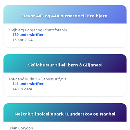
Bevar 443 og 444 busserne til Krejbjerg
Krejbjerg Borger og Idrætsforenin…
139 underskrifter
15 Apr 2024
Skúlabussur til øll børn á GIljanesi
Áhugabólkurin ”Skúlabussur fyri a…
141 underskrifter
14 Jun 2024
Nej tak til solcellepark i Lunderskov og Nagbøl
Brian Corydon