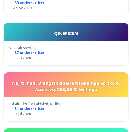
139 underskrifter
9 Nov 2024
QINERSISA!
Najarak Svendsen
137 underskrifter
1 Feb 2024
Nej til nedrivningstilladelse til Millinge Forskole,
Assensvej 283, 5642 Millinge
Lokalrådet for Faldsled, Millinge…
131 underskrifter
10 Jul 2024