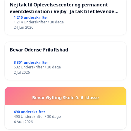
Nej tak til Oplevelsescenter og permanent
eventdestination i Vejby - Ja tak til et levende
lokalområde i balance
1 215 underskrifter
1 214 Underskrifter / 30 dage
24 Jun 2026
Bevar Odense Friluftsbad
3 301 underskrifter
632 Underskrifter / 30 dage
2 Jul 2026
Bevar Gylling Skole 0.-6. klasse
490 underskrifter
490 Underskrifter / 30 dage
4 Aug 2026