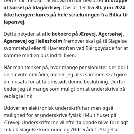
Dette har medført at Movia nu har besluttet
at stoppe
al kørsel på Idagårdsvej.
Dvs at der
fra 30. juni 2024
ikke længere køres på hele strækningen fra Bilka til
Japanvej.
Dette betyder at
alle beboere på Ærøvej, Agersøhøj,
Agersøvej og Hellesholm
fremover skal gå til Slagelse
svømmehal eller til Havretoften ved Bjergbygade for at
komme med en bus ind til byen.
Når man tænker på, hvor mange pensionister der bor i
de nævnte områder, mener jeg at vi sammen skal gøre
en indsats for at få omstødt denne beslutning. Derfor
beder jeg så mange som muligt om at underskrive på
vedlagte link.
Udover en elektronisk underskrift har man også
mulighed for at underskrive fysisk i Multihuset på
Ærøvej. Underskrifterne vil efterfølgende blive forelagt
Teknik Slagelse kommune og Ældrerådet i Slagelse