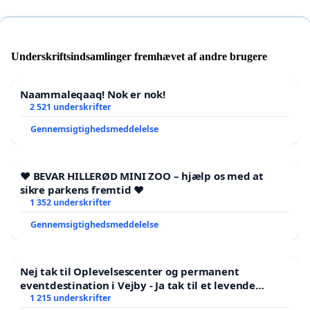
Underskriftsindsamlinger fremhævet af andre brugere
Naammaleqaaq! Nok er nok!
2 521 underskrifter
Gennemsigtighedsmeddelelse
❤️ BEVAR HILLERØD MINI ZOO – hjælp os med at
sikre parkens fremtid ❤️
1 352 underskrifter
Gennemsigtighedsmeddelelse
Nej tak til Oplevelsescenter og permanent
eventdestination i Vejby - Ja tak til et levende
lokalområde i balance
1 215 underskrifter