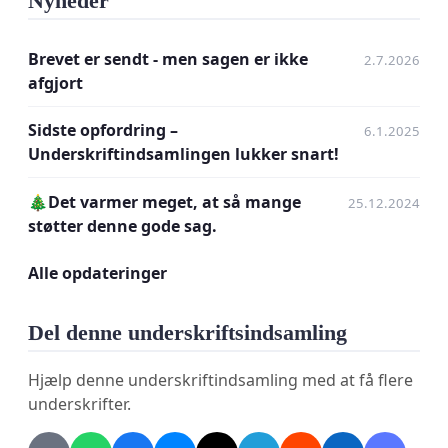
Nyheder
Det er et mareridt."
Borgmesterens udkast til Ankestyrelsen, som skal
Brevet er sendt - men sagen er ikke
2.7.2026
afsendes senest 18. juni 2026, fremstiller tilstanden
afgjort
mere positivt, end kommunens egen
Sidste opfordring –
dokumentation understøtter.
6.1.2025
Underskriftindsamlingen lukker snart!
Vi mener, sagen er for alvorlig til at blive lukket
🎄Det varmer meget, at så mange
med et brev, der ikke afspejler de
25.12.2024
støtter denne gode sag.
dokumenterede forhold.
Alle opdateringer
Vi anmoder Ankestyrelsen om at:
Føre aktivt tilsyn med Kommunes
Del denne underskriftsindsamling
sagsbehandling på børne- og ungeområdet.
Sætte området under særlig administration,
Hjælp denne underskriftindsamling med at få flere
indtil retssikkerheden er sikret i praksis — ikke
underskrifter.
kun på papiret.
Sikre, at sagsbehandlingen lever op til Barnets