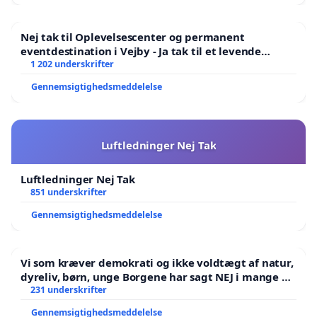
Nej tak til Oplevelsescenter og permanent
eventdestination i Vejby - Ja tak til et levende
lokalområde i balance
1 202 underskrifter
Gennemsigtighedsmeddelelse
Luftledninger Nej Tak
Luftledninger Nej Tak
851 underskrifter
Gennemsigtighedsmeddelelse
Vi som kræver demokrati og ikke voldtægt af natur,
dyreliv, børn, unge Borgene har sagt NEJ i mange år.
Der er
231 underskrifter
Gennemsigtighedsmeddelelse