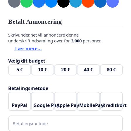
Lov, Serviceloven, Forvaltningsloven og
Retssikkerhedsloven.
Betalt Annoncering
For børnenes skyld. For familiernes skyld. For
retssikkerhedens skyld.
Skrivunder.net vil annoncere denne
underskriftindsamling over for
3,000
personer.
Lær mere...
Vælg dit budget
5 €
10 €
20 €
40 €
80 €
Betalingsmetode
PayPal
Google Pay
Apple Pay
MobilePay
Kreditkort
Betalingsmetode