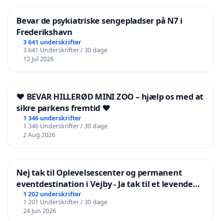
interesseret i
Bevar de psykiatriske sengepladser på N7 i
Frederikshavn
3 641 underskrifter
3 641 Underskrifter / 30 dage
12 Jul 2026
❤️ BEVAR HILLERØD MINI ZOO – hjælp os med at
sikre parkens fremtid ❤️
1 346 underskrifter
1 346 Underskrifter / 30 dage
2 Aug 2026
Nej tak til Oplevelsescenter og permanent
eventdestination i Vejby - Ja tak til et levende
lokalområde i balance
1 202 underskrifter
1 201 Underskrifter / 30 dage
24 Jun 2026