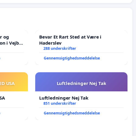
er og
Bevar Et Rart Sted at Være i
on i Vejby
Haderslev
lområde i
288 underskrifter
e
Gennemsigtighedsmeddelelse
ED USA
Luftledninger Nej Tak
SA
Luftledninger Nej Tak
851 underskrifter
e
Gennemsigtighedsmeddelelse