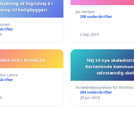
tykning af Ingridvej 6 i
erup til boligbyggeri
Jes Herbert
298 underskrifter
mussen
krifter
9
2 Sep 2019
ENS HUS I ROSKILDE
NEJ til nye skoledistr
Kerteminde kommune 
selvstændig sko
lsa Latina
krifter
Forældrebestyrelsen for Hindsh
284 underskrifter
9
28 Jun 2019