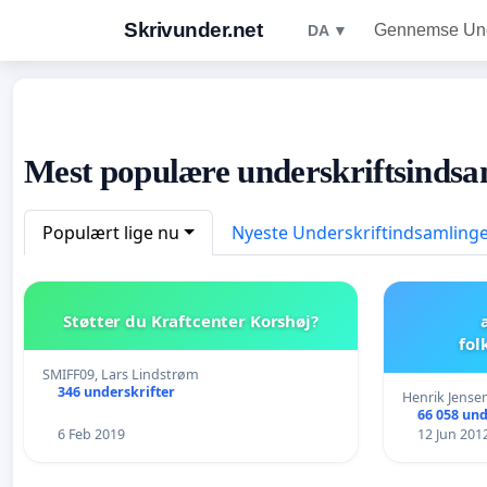
Skrivunder.net
Gennemse Unde
DA ▼
Mest populære underskriftsindsa
Populært lige nu
Nyeste Underskriftindsamling
Støtter du Kraftcenter Korshøj?
fo
SMIFF09, Lars Lindstrøm
346 underskrifter
Henrik Jense
66 058 und
6 Feb 2019
12 Jun 201