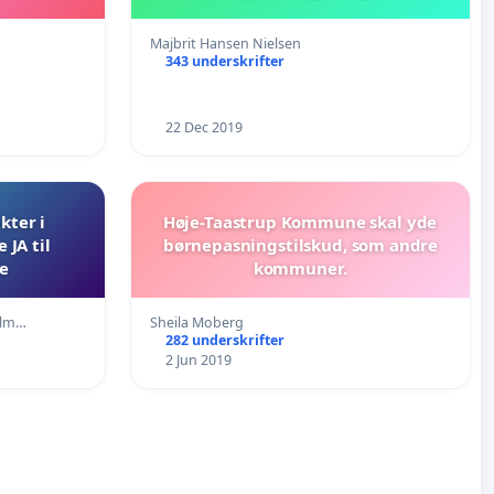
Majbrit Hansen Nielsen
343 underskrifter
22 Dec 2019
ikter i
Høje-Taastrup Kommune skal yde
JA til
børnepasningstilskud, som andre
le
kommuner.
olm…
Sheila Moberg
282 underskrifter
2 Jun 2019