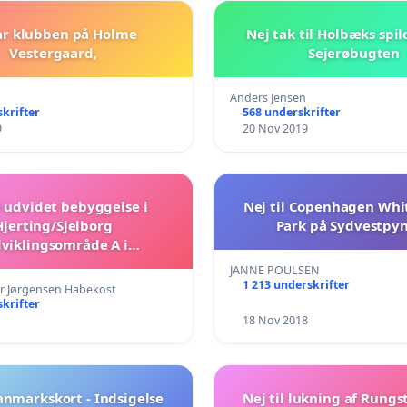
ar klubben på Holme
Nej tak til Holbæks spi
Vestergaard,
Sejerøbugten
Anders Jensen
krifter
568 underskrifter
9
20 Nov 2019
l udvidet bebyggelse i
Nej til Copenhagen Whi
Hjerting/Sjelborg
Park på Sydvestpy
viklingsområde A i
muneplanstrategi)
JANNE POULSEN
1 213 underskrifter
ær Jørgensen Habekost
krifter
18 Nov 2018
nmarkskort - Indsigelse
Nej til lukning af Rungs