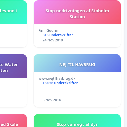
ldevand i
Stop nedrivningen af Stoholm
Station
Finn Godrm
315 underskrifter
24 Nov 2019
te Water
NEJ TIL HAVBRUG
nten
www.nejtilhavbrug.dk
13 056 underskrifter
3 Nov 2016
ted Skole
Stop vanrøgt af dyr