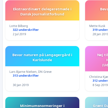
Ekstraordinært delegeretmøde i
Bev
Dansk Journalistforbund
Lotte Bilberg
Mette Kusk
322 underskrifter
319 unders
2 Jul 2019
28 Jan 201
Bevar naturen på Langagergård i
Nej ti
Karlslunde
(Ud
Kom
Lars Bjarne Nielsen, DN Greve
313 underskrifter
Christina Kj
312 unders
30 Jan 2019
8 Sep 2019
Minimumsnormeringer i
Grønt Da