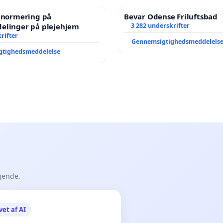
e normering på
Bevar Odense Friluftsbad
elinger på plejehjem
3 282 underskrifter
rifter
Gennemsigtighedsmeddelels
gtighedsmeddelelse
gende.
vet af AI