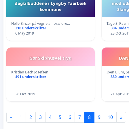
dagtilbuddene i Lyngby Taarbæk
mod uds
kommune
Slang
Helle Binzer på vegne af forældre…
Tage S. Ras
310 underskrifter
304 unders
6 May 2019
23 Oct 201
Gør Skibhusvej tryg
DANS
Kristian Bech Josefsen
Iben Blum, Sa
491 underskrifter
330 unders
28 Oct 2019
21 Apr 201
«
1
2
3
4
5
6
7
8
9
10
»