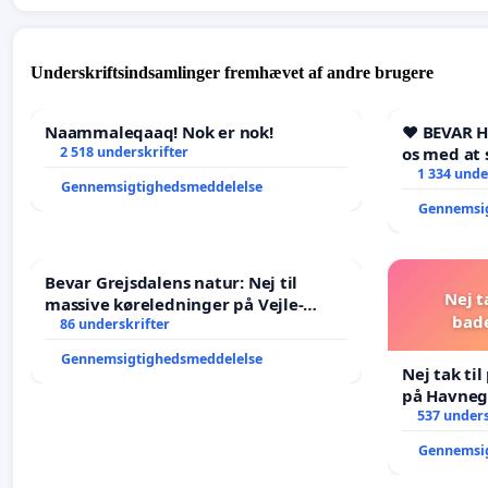
Underskriftsindsamlinger fremhævet af andre brugere
Naammaleqaaq! Nok er nok!
❤️ BEVAR 
2 518 underskrifter
os med at 
1 334 unde
Gennemsigtighedsmeddelelse
Gennemsi
Bevar Grejsdalens natur: Nej til
Nej t
massive køreledninger på Vejle-
bad
Struer-banen
86 underskrifter
Gennemsigtighedsmeddelelse
Nej tak ti
på Havneg
537 unders
Gennemsi