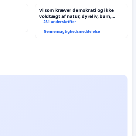
Vi som kræver demokrati og ikke
voldtægt af natur, dyreliv, børn,
unge Borgene har sagt NEJ i mange
231 underskrifter
e
år. Der er
Gennemsigtighedsmeddelelse