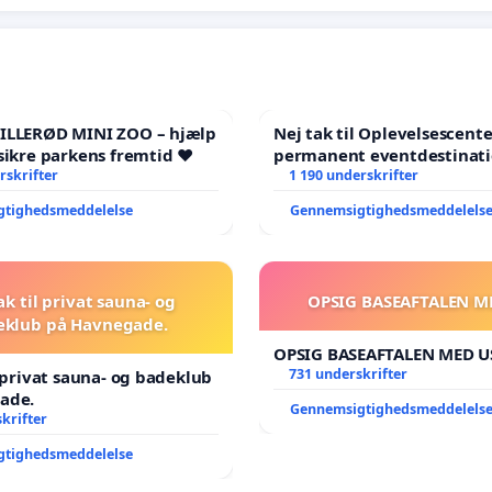
HILLERØD MINI ZOO – hjælp
Nej tak til Oplevelsescent
sikre parkens fremtid ❤️
permanent eventdestinati
rskrifter
- Ja tak til et levende loka
1 190 underskrifter
balance
gtighedsmeddelelse
Gennemsigtighedsmeddelels
ak til privat sauna- og
OPSIG BASEAFTALEN M
eklub på Havnegade.
OPSIG BASEAFTALEN MED U
731 underskrifter
l privat sauna- og badeklub
ade.
Gennemsigtighedsmeddelels
krifter
gtighedsmeddelelse