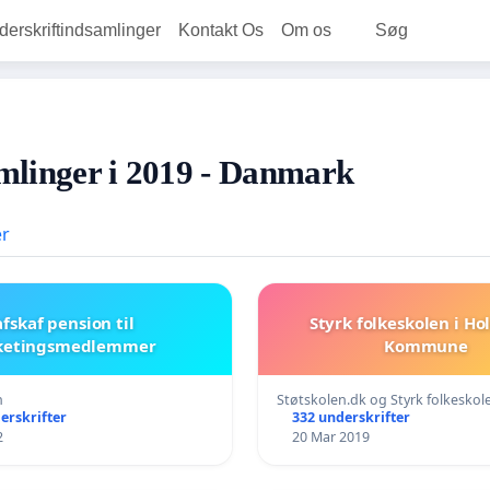
rskriftindsamlinger
Kontakt Os
Om os
Søg
mlinger i 2019 - Danmark
er
afskaf pension til
Styrk folkeskolen i Ho
lketingsmedlemmer
Kommune
n
Støtskolen.dk og Styrk folkeskol
erskrifter
332 underskrifter
2
20 Mar 2019