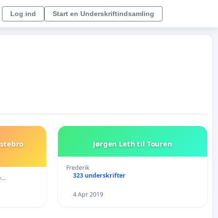
Log ind
Start en Underskriftindsamling
lstebro
Jørgen Leth til Touren
Frederik
323 underskrifter
e…
4 Apr 2019