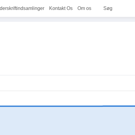
rskriftindsamlinger
Kontakt Os
Om os
Søg