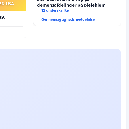
ED USA
demensafdelinger på plejehjem
12 underskrifter
SA
Gennemsigtighedsmeddelelse
e