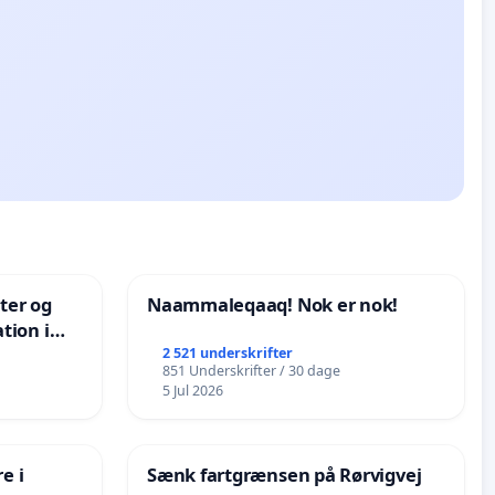
nter og
Naammaleqaaq! Nok er nok!
tion i
de
2 521 underskrifter
851 Underskrifter / 30 dage
5 Jul 2026
e i
Sænk fartgrænsen på Rørvigvej