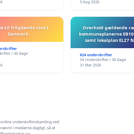
26
5 Aug 2026
ak til fritgående ulve I
Overhold gældende r
Danmark
kommuneplanerne EB10 
samt lokalplan EL27 fo
Mosevej 30
erskrifter
rifter / 30 dage
624 underskrifter
54 Underskrifter / 30 dage
26
31 Mar 2026
l online underskriftindsamling ved
 nævnt i medierne dagligt, så at
 offentligheden og