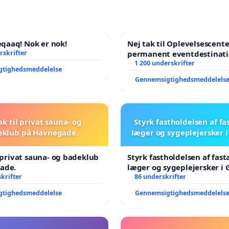
aaq! Nok er nok!
Nej tak til Oplevelsescent
rskrifter
permanent eventdestinati
- Ja tak til et levende loka
1 200 underskrifter
gtighedsmeddelelse
balance
Gennemsigtighedsmeddelels
ak til privat sauna- og
Styrk fastholdelsen af fa
eklub på Havnegade.
læger og sygeplejersker 
l privat sauna- og badeklub
Styrk fastholdelsen af fast
ade.
læger og sygeplejersker i
krifter
86 underskrifter
gtighedsmeddelelse
Gennemsigtighedsmeddelels