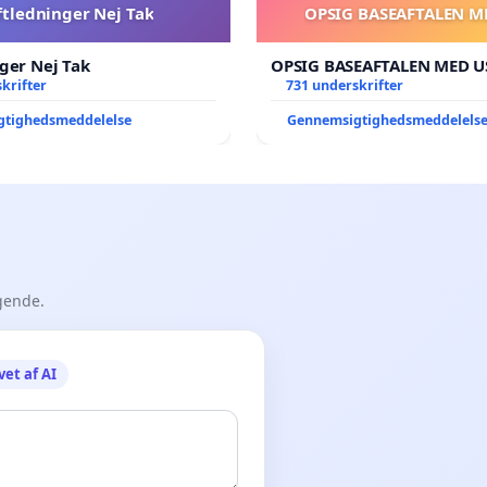
ftledninger Nej Tak
OPSIG BASEAFTALEN M
ger Nej Tak
OPSIG BASEAFTALEN MED U
krifter
731 underskrifter
gtighedsmeddelelse
Gennemsigtighedsmeddelels
gende.
vet af AI