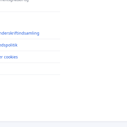
nderskriftindsamling
edspolitik
r cookies