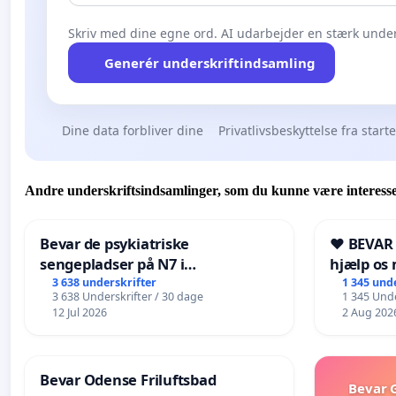
Skriv med dine egne ord. AI udarbejder en stærk under
Generér underskriftindsamling
Dine data forbliver dine
Privatlivsbeskyttelse fra start
Andre underskriftsindsamlinger, som du kunne være interesse
Bevar de psykiatriske
❤️ BEVAR
sengepladser på N7 i
hjælp os 
Frederikshavn
fremtid ❤
3 638 underskrifter
1 345 und
3 638 Underskrifter / 30 dage
1 345 Unde
12 Jul 2026
2 Aug 202
Bevar Odense Friluftsbad
Bevar G