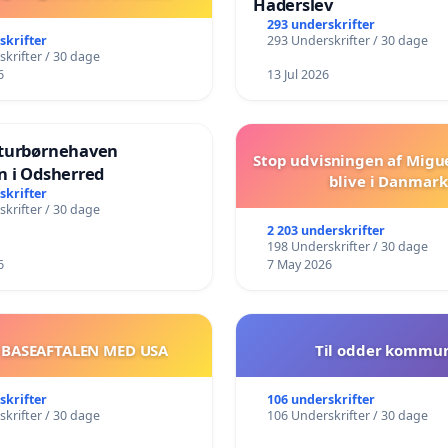
Haderslev
293 underskrifter
skrifter
293 Underskrifter / 30 dage
krifter / 30 dage
6
13 Jul 2026
turbørnehaven
Stop udvisningen af Migu
n i Odsherred
blive i Danmark
skrifter
krifter / 30 dage
2 203 underskrifter
198 Underskrifter / 30 dage
6
7 May 2026
 BASEAFTALEN MED USA
Til odder kommu
skrifter
106 underskrifter
krifter / 30 dage
106 Underskrifter / 30 dage