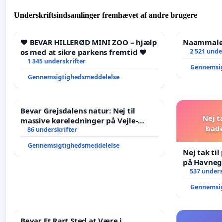
Underskriftsindsamlinger fremhævet af andre brugere
❤️ BEVAR HILLERØD MINI ZOO – hjælp
Naammaleq
os med at sikre parkens fremtid ❤️
2 521 unde
1 345 underskrifter
Gennemsi
Gennemsigtighedsmeddelelse
Bevar Grejsdalens natur: Nej til
Nej t
massive køreledninger på Vejle-
bad
Struer-banen
86 underskrifter
Gennemsigtighedsmeddelelse
Nej tak ti
på Havneg
537 unders
Gennemsi
Bevar Et Rart Sted at Være i