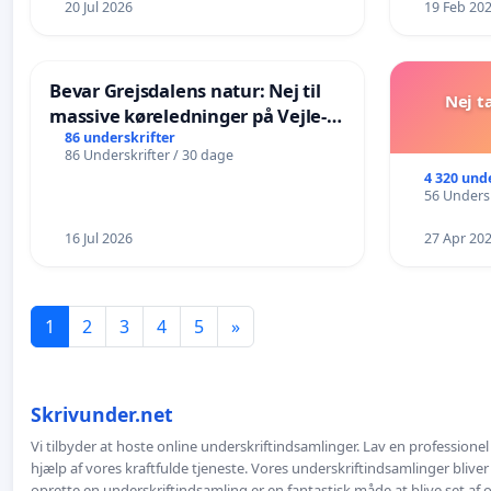
20 Jul 2026
19 Feb 20
Bevar Grejsdalens natur: Nej til
Nej t
massive køreledninger på Vejle-
Struer-banen
86 underskrifter
86 Underskrifter / 30 dage
4 320 und
56 Undersk
16 Jul 2026
27 Apr 20
1
2
3
4
5
»
Skrivunder.net
Vi tilbyder at hoste online underskriftindsamlinger. Lav en professione
hjælp af vores kraftfulde tjeneste. Vores underskriftindsamlinger bliver
oprette en underskriftindsamling er en fantastisk måde at blive set af