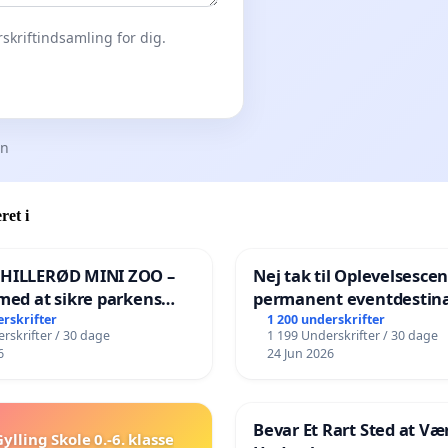
skriftindsamling for dig.
en
ret i
 HILLERØD MINI ZOO –
Nej tak til Oplevelsesce
med at sikre parkens
permanent eventdestina
️
Vejby - Ja tak til et leven
erskrifter
1 200 underskrifter
rskrifter / 30 dage
1 199 Underskrifter / 30 dage
lokalområde i balance
6
24 Jun 2026
Bevar Et Rart Sted at Vær
ylling Skole 0.-6. klasse