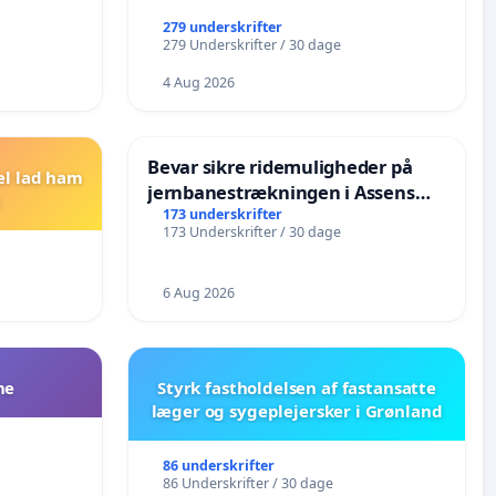
279 underskrifter
279 Underskrifter / 30 dage
4 Aug 2026
Bevar sikre ridemuligheder på
el lad ham
jernbanestrækningen i Assens
Kommune
173 underskrifter
173 Underskrifter / 30 dage
6 Aug 2026
ne
Styrk fastholdelsen af fastansatte
læger og sygeplejersker i Grønland
86 underskrifter
86 Underskrifter / 30 dage