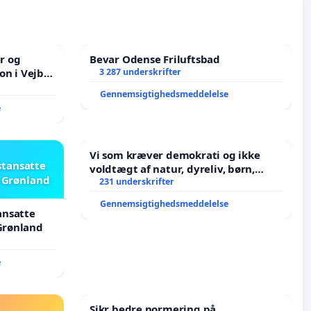
er og
Bevar Odense Friluftsbad
on i Vejby
3 287 underskrifter
lområde i
Gennemsigtighedsmeddelelse
e
Vi som kræver demokrati og ikke
stansatte
voldtægt af natur, dyreliv, børn,
i Grønland
unge Borgene har sagt NEJ i mange
231 underskrifter
år. Der er
Gennemsigtighedsmeddelelse
ansatte
 Grønland
e
Sikr bedre normering på