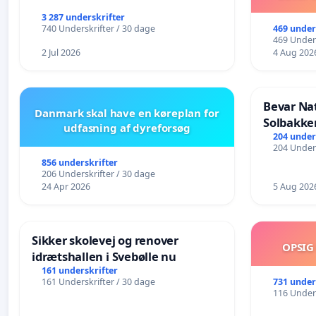
3 287 underskrifter
469 under
740 Underskrifter / 30 dage
469 Unders
2 Jul 2026
4 Aug 202
Bevar Na
Danmark skal have en køreplan for
Solbakke
udfasning af dyreforsøg
204 under
204 Unders
856 underskrifter
206 Underskrifter / 30 dage
24 Apr 2026
5 Aug 202
Sikker skolevej og renover
OPSIG
idrætshallen i Svebølle nu
161 underskrifter
731 under
161 Underskrifter / 30 dage
116 Unders