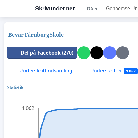
Skrivunder.net
Gennemse Unde
DA ▼
BevarTårnborgSkole
Del på Facebook (270)
Underskriftindsamling
Underskrifter
1 062
Statistik
1 062