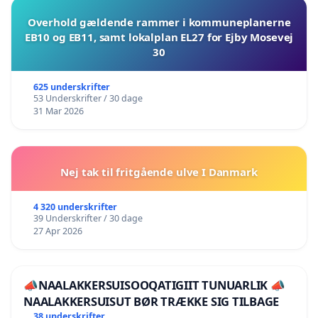
Overhold gældende rammer i kommuneplanerne
EB10 og EB11, samt lokalplan EL27 for Ejby Mosevej
30
625 underskrifter
53 Underskrifter / 30 dage
31 Mar 2026
Nej tak til fritgående ulve I Danmark
4 320 underskrifter
39 Underskrifter / 30 dage
27 Apr 2026
📣NAALAKKERSUISOOQATIGIIT TUNUARLIK 📣
NAALAKKERSUISUT BØR TRÆKKE SIG TILBAGE
38 underskrifter