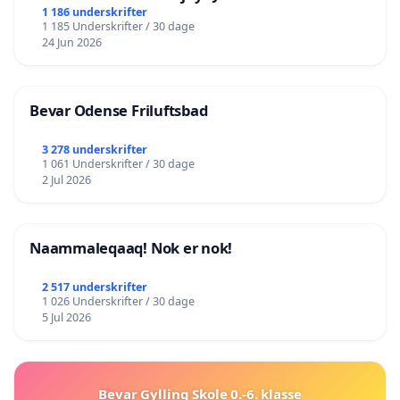
lokalområde i balance
1 186 underskrifter
1 185 Underskrifter / 30 dage
24 Jun 2026
Bevar Odense Friluftsbad
3 278 underskrifter
1 061 Underskrifter / 30 dage
2 Jul 2026
Naammaleqaaq! Nok er nok!
2 517 underskrifter
1 026 Underskrifter / 30 dage
5 Jul 2026
Bevar Gylling Skole 0.-6. klasse