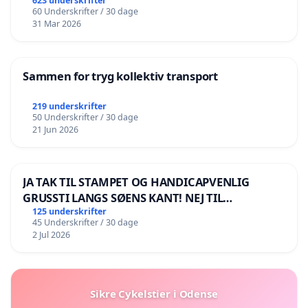
623 underskrifter
60 Underskrifter / 30 dage
31 Mar 2026
Sammen for tryg kollektiv transport
219 underskrifter
50 Underskrifter / 30 dage
21 Jun 2026
JA TAK TIL STAMPET OG HANDICAPVENLIG
GRUSSTI LANGS SØENS KANT! NEJ TIL
BOARDWALK VÆK FRA SØEN
125 underskrifter
45 Underskrifter / 30 dage
2 Jul 2026
Sikre Cykelstier i Odense