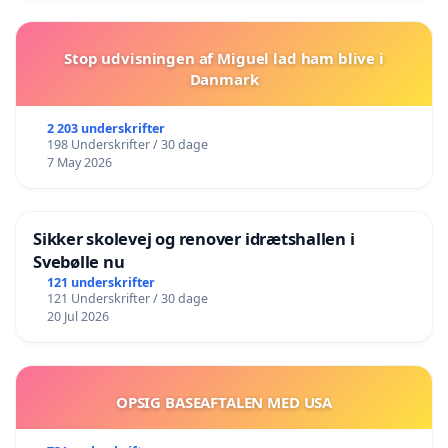
Stop udvisningen af Miguel lad ham blive i
Danmark
2 203 underskrifter
198 Underskrifter / 30 dage
7 May 2026
Sikker skolevej og renover idrætshallen i
Svebølle nu
121 underskrifter
121 Underskrifter / 30 dage
20 Jul 2026
OPSIG BASEAFTALEN MED USA