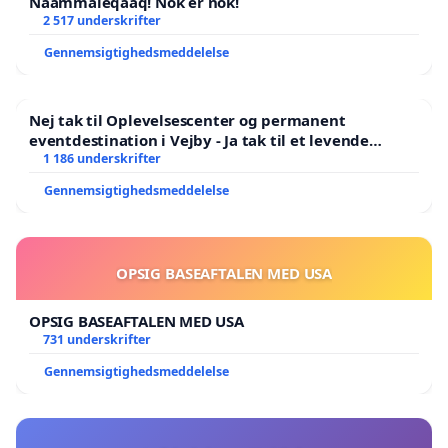
Naammaleqaaq! Nok er nok!
Visualiseringen er lavet af projektejer og viser
2 517 underskrifter
udsyn til vindmøllerne fra Emil Nielsensvej med de
Gennemsigtighedsmeddelelse
store vindmøller ses henover sommerhuse og
Nybæk Plantage
Nej tak til Oplevelsescenter og permanent
#NejTakTilVEAnlægVedLøkken #Løkken #Vrensted
eventdestination i Vejby - Ja tak til et levende
lokalområde i balance
1 186 underskrifter
#HjørringKommune #BevarLandskabet
#PasPåLøkken #Vendsyssel
Gennemsigtighedsmeddelelse
OPSIG BASEAFTALEN MED USA
OPSIG BASEAFTALEN MED USA
731 underskrifter
Gennemsigtighedsmeddelelse