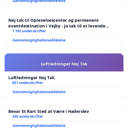
Gennemsigtighedsmeddelelse
Nej tak til Oplevelsescenter og permanent
eventdestination i Vejby - Ja tak til et levende
lokalområde i balance
1 192 underskrifter
Gennemsigtighedsmeddelelse
Luftledninger Nej Tak
Luftledninger Nej Tak
851 underskrifter
Gennemsigtighedsmeddelelse
Bevar Et Rart Sted at Være i Haderslev
290 underskrifter
Gennemsigtighedsmeddelelse