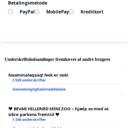
Betalingsmetode
PayPal
MobilePay
Kreditkort
Underskriftsindsamlinger fremhævet af andre brugere
Naammaleqaaq! Nok er nok!
2 520 underskrifter
Gennemsigtighedsmeddelelse
❤️ BEVAR HILLERØD MINI ZOO – hjælp os med at
sikre parkens fremtid ❤️
1 336 underskrifter