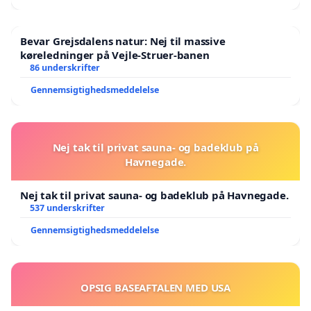
Bevar Grejsdalens natur: Nej til massive
køreledninger på Vejle-Struer-banen
86 underskrifter
Gennemsigtighedsmeddelelse
Nej tak til privat sauna- og badeklub på
Havnegade.
Nej tak til privat sauna- og badeklub på Havnegade.
537 underskrifter
Gennemsigtighedsmeddelelse
OPSIG BASEAFTALEN MED USA