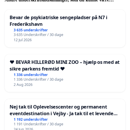
interesseret i
Bevar de psykiatriske sengepladser på N7 i
Frederikshavn
3 635 underskrifter
3 635 Underskrifter / 30 dage
12 Jul 2026
❤️ BEVAR HILLERØD MINI ZOO – hjælp os med at
sikre parkens fremtid ❤️
1 336 underskrifter
1 336 Underskrifter / 30 dage
2 Aug 2026
Nej tak til Oplevelsescenter og permanent
eventdestination i Vejby - Ja tak til et levende
lokalområde i balance
1 192 underskrifter
1 191 Underskrifter / 30 dage
24 Jun 2026