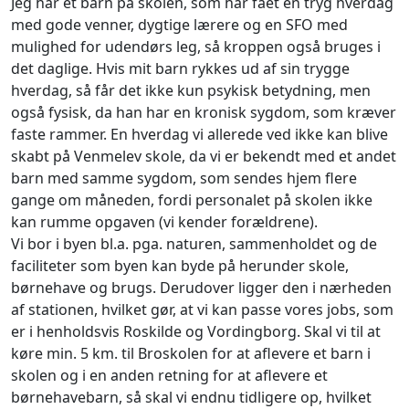
Jeg har et barn på skolen, som har fået en tryg hverdag
med gode venner, dygtige lærere og en SFO med
mulighed for udendørs leg, så kroppen også bruges i
det daglige. Hvis mit barn rykkes ud af sin trygge
hverdag, så får det ikke kun psykisk betydning, men
også fysisk, da han har en kronisk sygdom, som kræver
faste rammer. En hverdag vi allerede ved ikke kan blive
skabt på Venmelev skole, da vi er bekendt med et andet
barn med samme sygdom, som sendes hjem flere
gange om måneden, fordi personalet på skolen ikke
kan rumme opgaven (vi kender forældrene).
Vi bor i byen bl.a. pga. naturen, sammenholdet og de
faciliteter som byen kan byde på herunder skole,
børnehave og brugs. Derudover ligger den i nærheden
af stationen, hvilket gør, at vi kan passe vores jobs, som
er i henholdsvis Roskilde og Vordingborg. Skal vi til at
køre min. 5 km. til Broskolen for at aflevere et barn i
skolen og i en anden retning for at aflevere et
børnehavebarn, så skal vi endnu tidligere op, hvilket