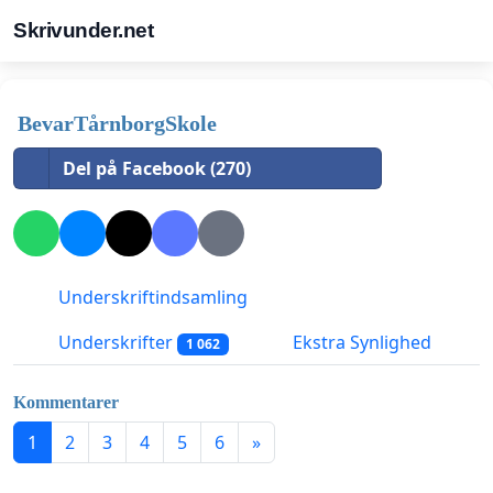
Skrivunder.net
BevarTårnborgSkole
Del på Facebook (270)
Underskriftindsamling
Underskrifter
Ekstra Synlighed
1 062
Kommentarer
1
2
3
4
5
6
»