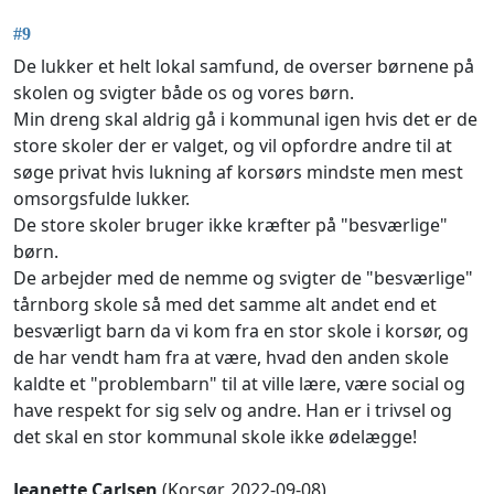
#9
De lukker et helt lokal samfund, de overser børnene på
skolen og svigter både os og vores børn.
Min dreng skal aldrig gå i kommunal igen hvis det er de
store skoler der er valget, og vil opfordre andre til at
søge privat hvis lukning af korsørs mindste men mest
omsorgsfulde lukker.
De store skoler bruger ikke kræfter på "besværlige"
børn.
De arbejder med de nemme og svigter de "besværlige"
tårnborg skole så med det samme alt andet end et
besværligt barn da vi kom fra en stor skole i korsør, og
de har vendt ham fra at være, hvad den anden skole
kaldte et "problembarn" til at ville lære, være social og
have respekt for sig selv og andre. Han er i trivsel og
det skal en stor kommunal skole ikke ødelægge!
Jeanette Carlsen
(Korsør, 2022-09-08)