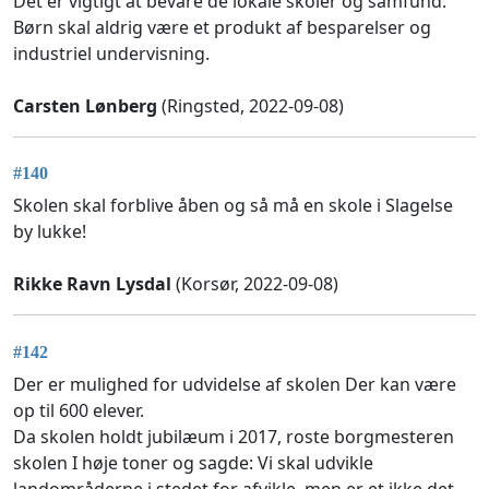
Det er vigtigt at bevare de lokale skoler og samfund.
Børn skal aldrig være et produkt af besparelser og
industriel undervisning.
Carsten Lønberg
(Ringsted, 2022-09-08)
#140
Skolen skal forblive åben og så må en skole i Slagelse
by lukke!
Rikke Ravn Lysdal
(Korsør, 2022-09-08)
#142
Der er mulighed for udvidelse af skolen Der kan være
op til 600 elever.
Da skolen holdt jubilæum i 2017, roste borgmesteren
skolen I høje toner og sagde: Vi skal udvikle
landområderne i stedet for afvikle, men er et ikke det