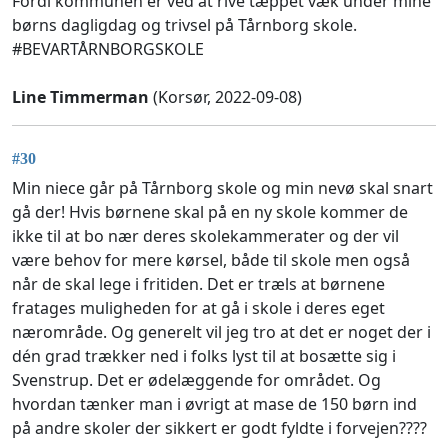
Fordi kommunen er ved at rive tæppet væk under mine
børns dagligdag og trivsel på Tårnborg skole.
#BEVARTÅRNBORGSKOLE
Line Timmerman
(Korsør, 2022-09-08)
#30
Min niece går på Tårnborg skole og min nevø skal snart
gå der! Hvis børnene skal på en ny skole kommer de
ikke til at bo nær deres skolekammerater og der vil
være behov for mere kørsel, både til skole men også
når de skal lege i fritiden. Det er træls at børnene
fratages muligheden for at gå i skole i deres eget
nærområde. Og generelt vil jeg tro at det er noget der i
dén grad trækker ned i folks lyst til at bosætte sig i
Svenstrup. Det er ødelæggende for området. Og
hvordan tænker man i øvrigt at mase de 150 børn ind
på andre skoler der sikkert er godt fyldte i forvejen????