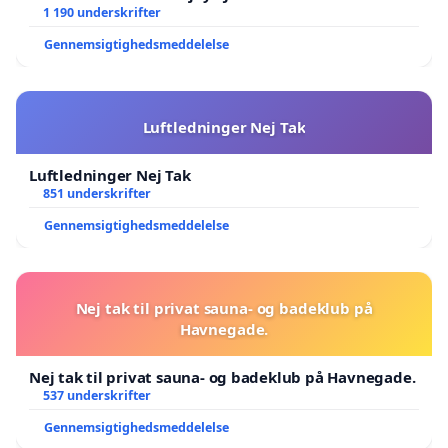
lokalområde i balance
1 190 underskrifter
Gennemsigtighedsmeddelelse
Luftledninger Nej Tak
Luftledninger Nej Tak
851 underskrifter
Gennemsigtighedsmeddelelse
Nej tak til privat sauna- og badeklub på
Havnegade.
Nej tak til privat sauna- og badeklub på Havnegade.
537 underskrifter
Gennemsigtighedsmeddelelse