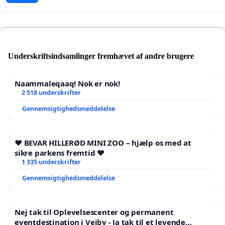
Underskriftsindsamlinger fremhævet af andre brugere
Naammaleqaaq! Nok er nok!
2 518 underskrifter
Gennemsigtighedsmeddelelse
❤️ BEVAR HILLERØD MINI ZOO – hjælp os med at
sikre parkens fremtid ❤️
1 335 underskrifter
Gennemsigtighedsmeddelelse
Nej tak til Oplevelsescenter og permanent
eventdestination i Vejby - Ja tak til et levende