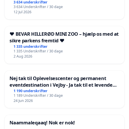
3 634 underskrifter
3 634 Underskrifter / 30 dage
12 Jul 2026
❤️ BEVAR HILLERØD MINI ZOO – hjælp os med at
sikre parkens fremtid ❤️
1 335 underskrifter
1 335 Underskrifter / 30 dage
2 Aug 2026
Nej tak til Oplevelsescenter og permanent
eventdestination i Vejby - Ja tak til et levende
lokalområde i balance
1 190 underskrifter
1 189 Underskrifter / 30 dage
24 Jun 2026
Naammaleqaaq! Nok er nok!