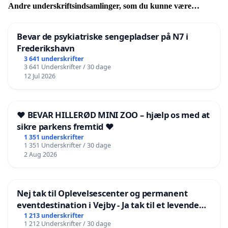
Andre underskriftsindsamlinger, som du kunne være
interesseret i
Bevar de psykiatriske sengepladser på N7 i
Frederikshavn
3 641 underskrifter
3 641 Underskrifter / 30 dage
12 Jul 2026
❤️ BEVAR HILLERØD MINI ZOO – hjælp os med at
sikre parkens fremtid ❤️
1 351 underskrifter
1 351 Underskrifter / 30 dage
2 Aug 2026
Nej tak til Oplevelsescenter og permanent
eventdestination i Vejby - Ja tak til et levende
lokalområde i balance
1 213 underskrifter
1 212 Underskrifter / 30 dage