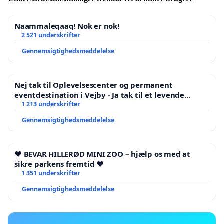
Naammaleqaaq! Nok er nok!
2 521 underskrifter
Gennemsigtighedsmeddelelse
Nej tak til Oplevelsescenter og permanent
eventdestination i Vejby - Ja tak til et levende
lokalområde i balance
1 213 underskrifter
Gennemsigtighedsmeddelelse
❤️ BEVAR HILLERØD MINI ZOO – hjælp os med at
sikre parkens fremtid ❤️
1 351 underskrifter
Gennemsigtighedsmeddelelse