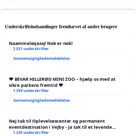
Underskriftsindsamlinger fremhævet af andre brugere
Naammaleqaaq! Nok er nok!
2 521 underskrifter
Gennemsigtighedsmeddelelse
❤️ BEVAR HILLERØD MINI ZOO – hjælp os med at
sikre parkens fremtid ❤️
1 359 underskrifter
Gennemsigtighedsmeddelelse
Nej tak til Oplevelsescenter og permanent
eventdestination i Vejby - Ja tak til et levende
lokalområde i balance
1 239 underskrifter