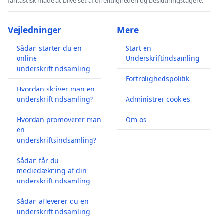
fantastisk måde at blive set af offentligheden og beslutningstagere.
Vejledninger
Mere
Sådan starter du en
Start en
online
Underskriftindsamling
underskriftindsamling
Fortrolighedspolitik
Hvordan skriver man en
underskriftindsamling?
Administrer cookies
Hvordan promoverer man
Om os
en
underskriftsindsamling?
Sådan får du
mediedækning af din
underskriftindsamling
Sådan afleverer du en
underskriftindsamling