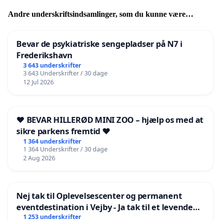
Andre underskriftsindsamlinger, som du kunne være
interesseret i
Bevar de psykiatriske sengepladser på N7 i
Frederikshavn
3 643 underskrifter
3 643 Underskrifter / 30 dage
12 Jul 2026
❤️ BEVAR HILLERØD MINI ZOO – hjælp os med at
sikre parkens fremtid ❤️
1 364 underskrifter
1 364 Underskrifter / 30 dage
2 Aug 2026
Nej tak til Oplevelsescenter og permanent
eventdestination i Vejby - Ja tak til et levende
lokalområde i balance
1 253 underskrifter