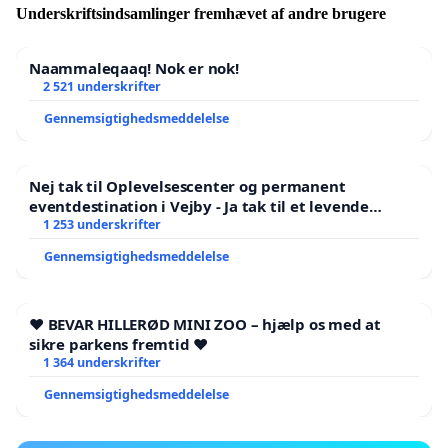
Underskriftsindsamlinger fremhævet af andre brugere
Naammaleqaaq! Nok er nok!
2 521 underskrifter
Gennemsigtighedsmeddelelse
Nej tak til Oplevelsescenter og permanent
eventdestination i Vejby - Ja tak til et levende
lokalområde i balance
1 253 underskrifter
Gennemsigtighedsmeddelelse
❤️ BEVAR HILLERØD MINI ZOO – hjælp os med at
sikre parkens fremtid ❤️
1 364 underskrifter
Gennemsigtighedsmeddelelse