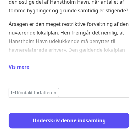
den østlige del af Hanstholm Havn, når antallet af
tomme bygninger og grunde samtidig er stigende?
Årsagen er den meget restriktive forvaltning af den
nuværende lokalplan. Heri fremgår det nemlig, at
Hanstholm Havn udelukkende må benyttes til
havnerelaterede erhverv. Den gældende lokalplan
forhindrer dermed initiativer, der kan bidrage
Vis mere
positivt til handelslivet, turismen, fritidslivet og
bosætningen i Hanstholm.
Kontakt forfatteren
Skriv under her, hvis du også ønsker, at den
nuværende lokalplan skal ændres, justeres eller
suppleres med tillæg, så flere former for aktiviteter
kan finde sted i Kaj Lindbergs Gade og i den
Underskriv denne indsamling
nordøstlige del af Hanstholm Havn.