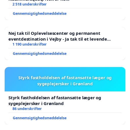
2 518 underskrifter
Gennemsigtighedsmeddelelse
Nej tak til Oplevelsescenter og permanent
eventdestination i Vejby - Ja tak til et levende
lokalområde i balance
1 190 underskrifter
Gennemsigtighedsmeddelelse
Styrk fastholdelsen af fastansatte læger og
sygeplejersker i Grønland
Styrk fastholdelsen af fastansatte læger og
sygeplejersker i Grønland
86 underskrifter
Gennemsigtighedsmeddelelse