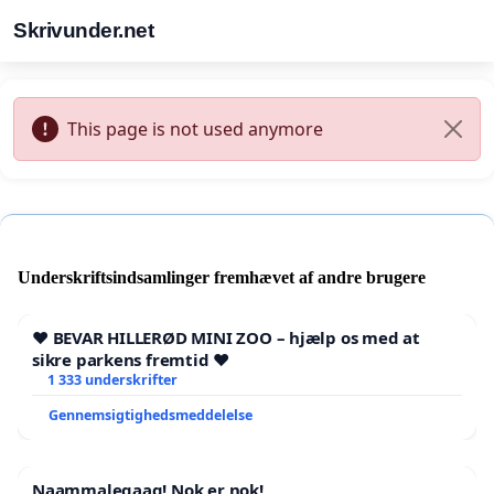
Skrivunder.net
This page is not used anymore
Underskriftsindsamlinger fremhævet af andre brugere
❤️ BEVAR HILLERØD MINI ZOO – hjælp os med at
sikre parkens fremtid ❤️
1 333 underskrifter
Gennemsigtighedsmeddelelse
Naammaleqaaq! Nok er nok!