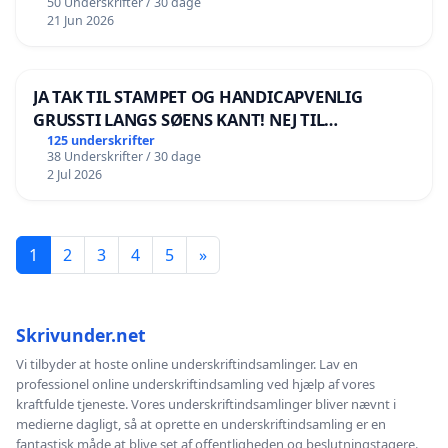
50 Underskrifter / 30 dage
21 Jun 2026
JA TAK TIL STAMPET OG HANDICAPVENLIG
GRUSSTI LANGS SØENS KANT! NEJ TIL
BOARDWALK VÆK FRA SØEN
125 underskrifter
38 Underskrifter / 30 dage
2 Jul 2026
1
2
3
4
5
»
Skrivunder.net
Vi tilbyder at hoste online underskriftindsamlinger. Lav en
professionel online underskriftindsamling ved hjælp af vores
kraftfulde tjeneste. Vores underskriftindsamlinger bliver nævnt i
medierne dagligt, så at oprette en underskriftindsamling er en
fantastisk måde at blive set af offentligheden og beslutningstagere.