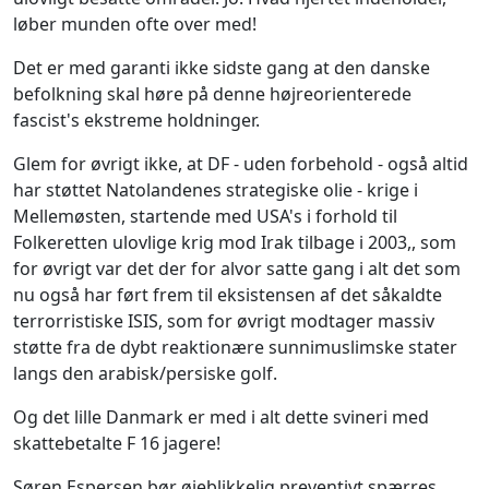
løber munden ofte over med!
Det er med garanti ikke sidste gang at den danske
befolkning skal høre på denne højreorienterede
fascist's ekstreme holdninger.
Glem for øvrigt ikke, at DF - uden forbehold - også altid
har støttet Natolandenes strategiske olie - krige i
Mellemøsten, startende med USA's i forhold til
Folkeretten ulovlige krig mod Irak tilbage i 2003,, som
for øvrigt var det der for alvor satte gang i alt det som
nu også har ført frem til eksistensen af det såkaldte
terrorristiske ISIS, som for øvrigt modtager massiv
støtte fra de dybt reaktionære sunnimuslimske stater
langs den arabisk/persiske golf.
Og det lille Danmark er med i alt dette svineri med
skattebetalte F 16 jagere!
Søren Espersen bør øjeblikkelig preventivt spærres