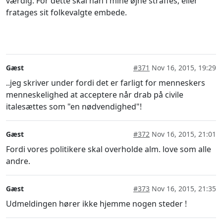
værdig. For dette skal han i mine øjne straffes, eller
fratages sit folkevalgte embede.
Gæst
#371
Nov 16, 2015, 19:29
..jeg skriver under fordi det er farligt for menneskers
menneskelighed at acceptere når drab på civile
italesættes som "en nødvendighed"!
Gæst
#372
Nov 16, 2015, 21:01
Fordi vores politikere skal overholde alm. love som alle
andre.
Gæst
#373
Nov 16, 2015, 21:35
Udmeldingen hører ikke hjemme nogen steder !