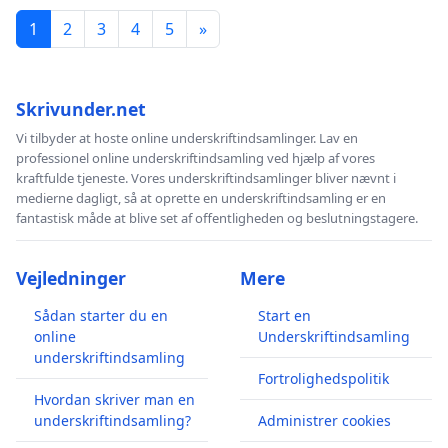
1
2
3
4
5
»
Skrivunder.net
Vi tilbyder at hoste online underskriftindsamlinger. Lav en
professionel online underskriftindsamling ved hjælp af vores
kraftfulde tjeneste. Vores underskriftindsamlinger bliver nævnt i
medierne dagligt, så at oprette en underskriftindsamling er en
fantastisk måde at blive set af offentligheden og beslutningstagere.
Vejledninger
Mere
Sådan starter du en
Start en
online
Underskriftindsamling
underskriftindsamling
Fortrolighedspolitik
Hvordan skriver man en
underskriftindsamling?
Administrer cookies