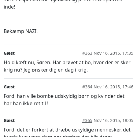
inde!
Bekæmp NAZI!
Gæst
#363
Nov 16, 2015, 17:35
Hold kæft nu, Søren. Har prøvet at bo, hvor der er sker
krig nu? Jeg ønsker dig en dag i krig.
Gæst
#364
Nov 16, 2015, 17:46
Fordi han ville bombe udskyldig børn og kvinder det
har han ikke ret til !
Gæst
#365
Nov 16, 2015, 18:05
Fordi det er forkert at dræbe uskyldige mennesker, det
burde kun være dem der dræber der blir drabt