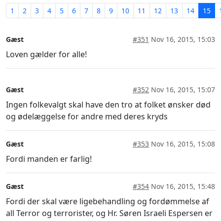
1
2
3
4
5
6
7
8
9
10
11
12
13
14
15
Gæst
#351
Nov 16, 2015, 15:03
Loven gælder for alle!
Gæst
#352
Nov 16, 2015, 15:07
Ingen folkevalgt skal have den tro at folket ønsker død
og ødelæggelse for andre med deres kryds
Gæst
#353
Nov 16, 2015, 15:08
Fordi manden er farlig!
Gæst
#354
Nov 16, 2015, 15:48
Fordi der skal være ligebehandling og fordømmelse af
all Terror og terrorister, og Hr. Søren Israeli Espersen er