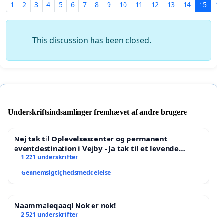
1
2
3
4
5
6
7
8
9
10
11
12
13
14
15
This discussion has been closed.
Underskriftsindsamlinger fremhævet af andre brugere
Nej tak til Oplevelsescenter og permanent
eventdestination i Vejby - Ja tak til et levende
lokalområde i balance
1 221 underskrifter
Gennemsigtighedsmeddelelse
Naammaleqaaq! Nok er nok!
2 521 underskrifter