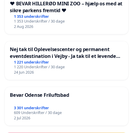
❤️ BEVAR HILLERØD MINI ZOO – hjælp os med at
sikre parkens fremtid ❤️
1 353 underskrifter
1 353 Underskrifter / 30 dage
2 Aug 2026
Nej tak til Oplevelsescenter og permanent
eventdestination i Vejby - Ja tak til et levende
lokalområde i balance
1 221 underskrifter
1 220 Underskrifter / 30 dage
24 Jun 2026
Bevar Odense Friluftsbad
3 301 underskrifter
609 Underskrifter / 30 dage
2 Jul 2026