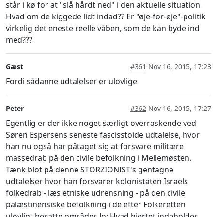
står i kø for at "slå hårdt ned" i den aktuelle situation.
Hvad om de kiggede lidt indad?? Er "øje-for-øje"-politik
virkelig det eneste reelle våben, som de kan byde ind
med???
Gæst
#361
Nov 16, 2015, 17:23
Fordi sådanne udtalelser er ulovlige
Peter
#362
Nov 16, 2015, 17:27
Egentlig er der ikke noget særligt overraskende ved
Søren Espersens seneste fascisstoide udtalelse, hvor
han nu også har påtaget sig at forsvare militære
massedrab på den civile befolkning i Mellemøsten.
Tænk blot på denne STORZIONIST's gentagne
udtalelser hvor han forsvarer kolonistaten Israels
folkedrab - læs etniske udrensning - på den civile
palæstinensiske befolkning i de efter Folkeretten
ulovligt besatte områder. Jo: Hvad hjertet indeholder,