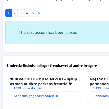
1
2
3
4
5
6
This discussion has been closed.
Underskriftsindsamlinger fremhævet af andre brugere
❤️ BEVAR HILLERØD MINI ZOO – hjælp
Nej tak ti
os med at sikre parkens fremtid ❤️
permanent
1 339 underskrifter
- Ja tak ti
1 193 unde
balance
Gennemsigtighedsmeddelelse
Gennemsi