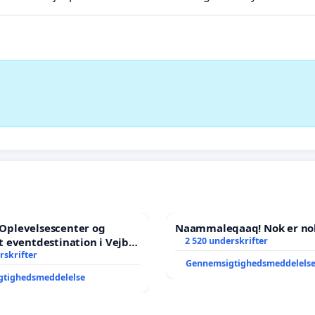
l Oplevelsescenter og
Naammaleqaaq! Nok er no
 eventdestination i Vejby
2 520 underskrifter
l et levende lokalområde i
rskrifter
Gennemsigtighedsmeddelels
gtighedsmeddelelse