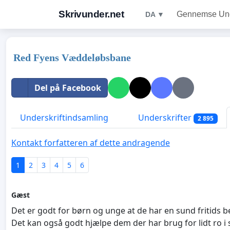
Skrivunder.net
Gennemse Unde
DA ▼
Red Fyens Væddeløbsbane
Del på Facebook
Underskriftindsamling
Underskrifter
2 895
Kontakt forfatteren af dette andragende
1
2
3
4
5
6
Gæst
Det er godt for børn og unge at de har en sund fritids 
Det kan også godt hjælpe dem der har brug for lidt ro i 