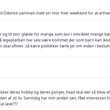
 og til Odense sammen med sin mor hver weekend for at erhve
her og til stor glæde for mange som bor i området mange b
 på legepladsen har selv være kommet der som barn kan ik
 skal aflives så kære politikker tænk jer om inden i beslutt
lsker deres hobby og deres ponyer, hvad skal der så blive 
delen af sit liv. Samtidig har min anden søn, fået interessen f
al lave???