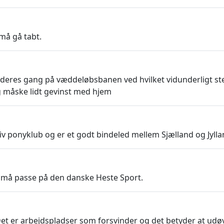
må gå tabt.
ar deres gang på væddeløbsbanen ved hvilket vidunderligt 
g måske lidt gevinst med hjem
v ponyklub og er et godt bindeled mellem Sjælland og Jylla
 Vi må passe på den danske Heste Sport.
et er arbejdspladser som forsvinder og det betyder at udøv