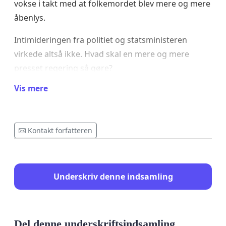
vokse i takt med at folkemordet blev mere og mere
åbenlys.
Intimideringen fra politiet og statsministeren
virkede altså ikke. Hvad skal en mere og mere
presset regering så gøre?
Vis mere
Løsningen for regeringen er åbenbart
en
rapport
fra PET om terrortruslen. I rapporten
konkluderes at:”CTA (Center for Terroranalyse)
Kontakt forfatteren
hæver niveauet for terrortruslen fra
venstreekstremister mod Danmark fra niveauet
minimal til begrænset, dvs. en ændring fra ”ingen
indikationer på en trussel” til ”en potentiel trussel”.
Underskriv denne indsamling
Dette skyldes især reaktualiseringen af den pro-
palæstinensiske dagsorden som samlende sag,
hvilket på tværs af interne modsætninger har skabt
Del denne underskriftsindsamling