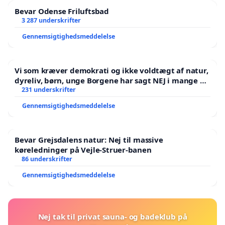
Bevar Odense Friluftsbad
3 287 underskrifter
Gennemsigtighedsmeddelelse
Vi som kræver demokrati og ikke voldtægt af natur,
dyreliv, børn, unge Borgene har sagt NEJ i mange år.
Der er
231 underskrifter
Gennemsigtighedsmeddelelse
Bevar Grejsdalens natur: Nej til massive
køreledninger på Vejle-Struer-banen
86 underskrifter
Gennemsigtighedsmeddelelse
Nej tak til privat sauna- og badeklub på