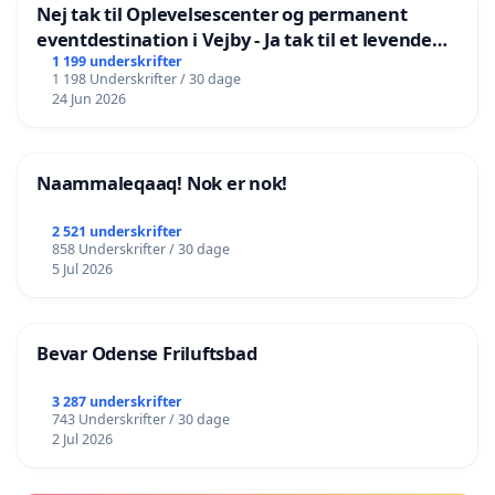
Nej tak til Oplevelsescenter og permanent
eventdestination i Vejby - Ja tak til et levende
lokalområde i balance
1 199 underskrifter
1 198 Underskrifter / 30 dage
24 Jun 2026
Naammaleqaaq! Nok er nok!
2 521 underskrifter
858 Underskrifter / 30 dage
5 Jul 2026
Bevar Odense Friluftsbad
3 287 underskrifter
743 Underskrifter / 30 dage
2 Jul 2026