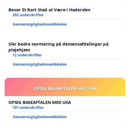
bag, hvem end I måtte forsøge at fængsle.
Bevar Et Rart Sted at Være i Haderslev
Free Palestine!
292 underskrifter
Gennemsigtighedsmeddelelse
Med venlig hilsen
Aktivister, venstreorienterede og andre, som synes
Sikr bedre normering på demensafdelinger på
at demokratiske frihedsrettigheder er vigtige
plejehjem
12 underskrifter
Initiativtagere:
Gennemsigtighedsmeddelelse
Pia Thorsen, Anna Askjær, Niels Brinch, Andrea
Mark Jepsen, Benjamin Bjarkason, Jens Crumlin,
OPSIG BASEAFTALEN MED USA
Christian Ulstrup
OPSIG BASEAFTALEN MED USA
Underskriftindsamlingen løber frem til torsdag den
731 underskrifter
8. maj kl. 12, hvorefter brevet, underskrifter og
Gennemsigtighedsmeddelelse
kommentarer sendes til PET, politiet og regeringen
samt til pressen.