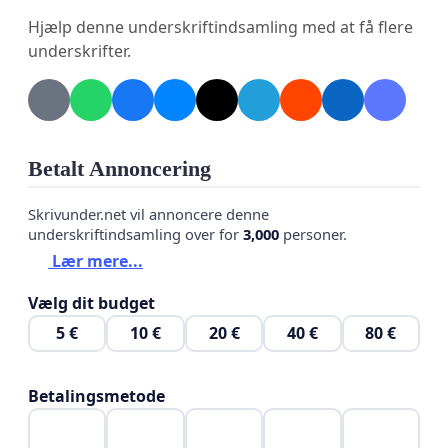
foreslå, at der indføres eller præciseres regler
Hjælp denne underskriftindsamling med at få flere
omkring rygning i ejendommen:
underskrifter.
Forslag:
1. Røgfri indendørs fællesarealer.
Rygning er ikke tilladt i opgange, kældre,
Betalt Annoncering
legepladser og øvrige fællesområder.
Skrivunder.net vil annoncere denne
2. Begrænsning af røg i boliger.
underskriftindsamling over for
3,000
personer.
Rygning i egen lejlighed må ikke medføre væsentlig
Lær mere...
gene for naboer, herunder lugtgener via ventilation
Vælg dit budget
eller opgang.
5 €
10 €
20 €
40 €
80 €
3. Rygning på altaner (valgfrit forslag-afhænger
af niveau)
Betalingsmetode
-Enten: Rygning på altaner må ikke være til gene for
øvrige beboere.