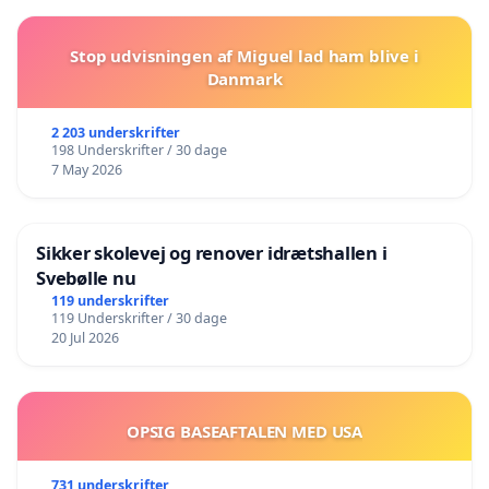
Stop udvisningen af Miguel lad ham blive i
Danmark
2 203 underskrifter
198 Underskrifter / 30 dage
7 May 2026
Sikker skolevej og renover idrætshallen i
Svebølle nu
119 underskrifter
119 Underskrifter / 30 dage
20 Jul 2026
OPSIG BASEAFTALEN MED USA
731 underskrifter