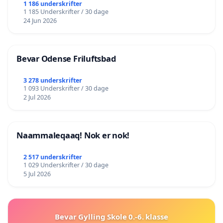
lokalområde i balance
1 186 underskrifter
1 185 Underskrifter / 30 dage
24 Jun 2026
Bevar Odense Friluftsbad
3 278 underskrifter
1 093 Underskrifter / 30 dage
2 Jul 2026
Naammaleqaaq! Nok er nok!
2 517 underskrifter
1 029 Underskrifter / 30 dage
5 Jul 2026
Bevar Gylling Skole 0.-6. klasse