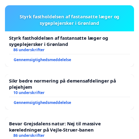
Jeg håber, i vil tage problematikken alvorligt, da det
har en væsentlig indvirkning på vores indeklima,
Styrk fastholdelsen af fastansatte læger og
sundhed og trivsel.
sygeplejersker i Grønland
Med denne skrivelse vil jeg igangsætte indsamling
Styrk fastholdelsen af fastansatte læger og
af underskrifter blandt beboerne med henblik på at
sygeplejersker i Grønland
86 underskrifter
få indført klarere regler for rygning i ejendommen,
Gennemsigtighedsmeddelelse
så alle sikres et sundt og acceptabelt indeklima.
På forhånd tak.
Sikr bedre normering på demensafdelinger på
plejehjem
med venlig hilsen
10 underskrifter
Christina Biilmann
Gennemsigtighedsmeddelelse
Unaaq 15, 003
Bevar Grejsdalens natur: Nej til massive
køreledninger på Vejle-Struer-banen
86 underskrifter