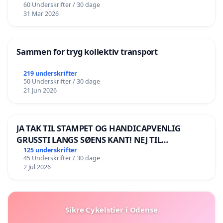
60 Underskrifter / 30 dage
31 Mar 2026
Sammen for tryg kollektiv transport
219 underskrifter
50 Underskrifter / 30 dage
21 Jun 2026
JA TAK TIL STAMPET OG HANDICAPVENLIG
GRUSSTI LANGS SØENS KANT! NEJ TIL
BOARDWALK VÆK FRA SØEN
125 underskrifter
45 Underskrifter / 30 dage
2 Jul 2026
Sikre Cykelstier i Odense