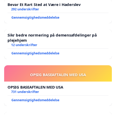
Bevar Et Rart Sted at Være i Haderslev
Din støtte betyder noget
292 underskrifter
Skriv under nu – for vores børns sikkerhed.
Gennemsigtighedsmeddelelse
Hver underskrift viser politikerne, at dette er en
sag, de ikke kan ignorere længere.
Sikr bedre normering på demensafdelinger på
plejehjem
12 underskrifter
Gennemsigtighedsmeddelelse
OPSIG BASEAFTALEN MED USA
OPSIG BASEAFTALEN MED USA
731 underskrifter
Gennemsigtighedsmeddelelse