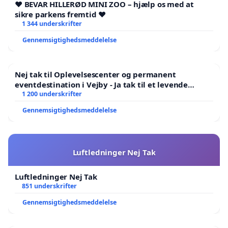
❤️ BEVAR HILLERØD MINI ZOO – hjælp os med at
at vi står sammen og kræver konkrete
sikre parkens fremtid ❤️
forbedringer – ikke flere års snak.
1 344 underskrifter
Gennemsigtighedsmeddelelse
Sammenhæng med første indsamling
Denne underskriftsindsamling hører under samme
Nej tak til Oplevelsescenter og permanent
paraply som indsamlingen for krydset
Karlslunde
eventdestination i Vejby - Ja tak til et levende
lokalområde i balance
1 200 underskrifter
Mosevej/Kongens Enge
. Her har vi allerede opnået
87 underskrifter og stor bevågenhed.
Gennemsigtighedsmeddelelse
Sammen udgør de en samlet borgerindsats under
temaet:
Luftledninger Nej Tak
👉
“Tryg skolevej ved Strandskolen”
Luftledninger Nej Tak
851 underskrifter
Det er den samlede indsats, der nu er på vej i
Gennemsigtighedsmeddelelse
avisen og bliver lagt frem for politikerne.