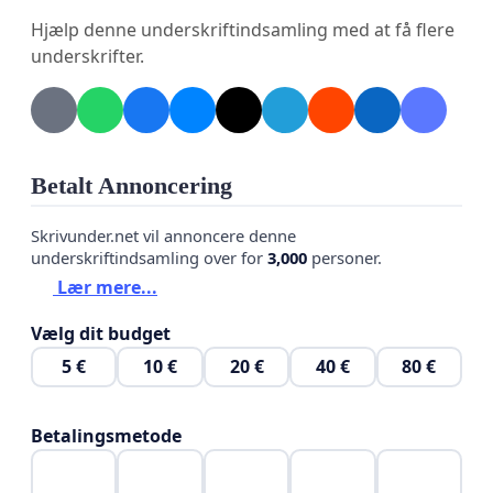
Bedre udsyn
– skær beplantning ned mellem
Hjælp denne underskriftindsamling med at få flere
parkeringspladsen ved Karlslunde Hallen og
underskrifter.
stien ned til skolen, så børn og bilister kan se
hinanden.
Fartdæmpning
– vejbump før og efter
Betalt Annoncering
zebrastriberne på Kongens Enge.
Skolevejssignal
– A22-tavle med LED-blink for
Skrivunder.net vil annoncere denne
underskriftindsamling over for
3,000
personer.
at advare bilister i morgentimerne.
Lær mere...
Parkeringsforbud i myldretiden
– tydelig
Vælg dit budget
afmærkning på Kongens Enge og Bastebjerg.
5 €
10 €
20 €
40 €
80 €
Sikre overgange
– zebrastriber til den nye
parkeringsplads og bedre optegning ved de
Betalingsmetode
eksisterende overgange.