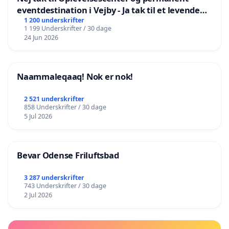
eventdestination i Vejby - Ja tak til et levende
lokalområde i balance
1 200 underskrifter
1 199 Underskrifter / 30 dage
24 Jun 2026
Naammaleqaaq! Nok er nok!
2 521 underskrifter
858 Underskrifter / 30 dage
5 Jul 2026
Bevar Odense Friluftsbad
3 287 underskrifter
743 Underskrifter / 30 dage
2 Jul 2026