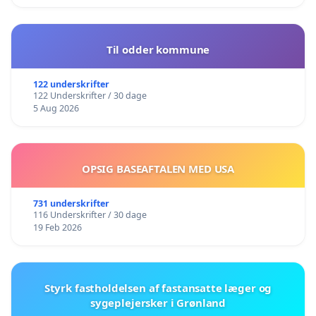
Til odder kommune
122 underskrifter
122 Underskrifter / 30 dage
5 Aug 2026
OPSIG BASEAFTALEN MED USA
731 underskrifter
116 Underskrifter / 30 dage
19 Feb 2026
Styrk fastholdelsen af fastansatte læger og
sygeplejersker i Grønland