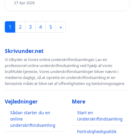
27 Apr 2026
1
2
3
4
5
»
Skrivunder.net
Vi tilbyder at hoste online underskriftindsamlinger. Lav en
professionel online underskriftindsamling ved hjælp af vores
kraftfulde tjeneste. Vores underskriftindsamlinger bliver nævnt i
medierne dagligt, så at oprette en underskriftindsamling er en
fantastisk måde at blive set af offentligheden og beslutningstagere.
Vejledninger
Mere
Sådan starter du en
Start en
online
Underskriftindsamling
underskriftindsamling
Fortrolighedspolitik