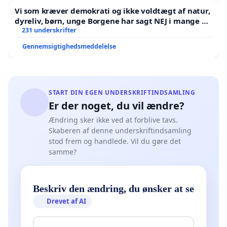
and now selected for dismissal is associate
Vi som kræver demokrati og ikke voldtægt af natur,
professor in philosophy of education at DPU,
dyreliv, børn, unge Borgene har sagt NEJ i mange år.
Der er
231 underskrifter
Thomas Aastrup Rømer, who is an impressively
productive and extremely independent researcher,
Gennemsigtighedsmeddelelse
nationally as well as internationally. In the past
decade, he has distinguished himself as a
prominent philosopher of education and public
START DIN EGEN UNDERSKRIFTINDSAMLING
debater, and not least as a critic of ideology and
Er der noget, du vil ændre?
management at DPU and AU.
Ændring sker ikke ved at forblive tavs.
Skaberen af denne underskriftindsamling
Most recently, with his voluminous monograph in
stod frem og handlede. Vil du gøre det
samme?
Danish,
Skolens formål
[
The Purpose of the School
]
(Aarhus: Klim, 2022), he has delivered a
comprehensive and well-documented critical
Beskriv den ændring, du ønsker at se
analysis of the ideological deconstruction of the
Drevet af AI
Danish educational tradition, for which DPU has
provided the research support since its foundation