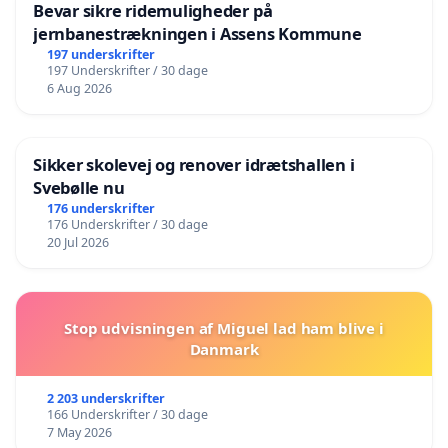
politik og Filosofi, Copenhagen Business School.
Bevar sikre ridemuligheder på
jernbanestrækningen i Assens Kommune
Ole Wæver, professor, Institut for Statskundskab,
197 underskrifter
197 Underskrifter / 30 dage
Københavns Universitet
6 Aug 2026
Sikker skolevej og renover idrætshallen i
Svebølle nu
176 underskrifter
176 Underskrifter / 30 dage
20 Jul 2026
Stop udvisningen af Miguel lad ham blive i
Danmark
2 203 underskrifter
166 Underskrifter / 30 dage
7 May 2026