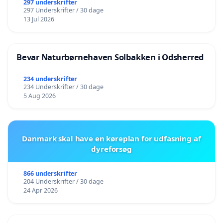
297 underskrifter
297 Underskrifter / 30 dage
Svend Brinkmann, professor, Institut for
13 Jul 2026
kommunikation og psykologi, Aalborg Universitet
Stig Broström, professor emeritus, DPU Aarhus
Bevar Naturbørnehaven Solbakken i Odsherred
Universitet
234 underskrifter
234 Underskrifter / 30 dage
Mikael Busch, lektor, Kolding Gymnasium
5 Aug 2026
Jakob Egholm Feldt, professor, Institut for
Kommunikation og Humanistisk Videnskab, RUC
Danmark skal have en køreplan for udfasning af
Niels Jakob Pasgaard, lektor, VIA University College
dyreforsøg
Jan Jaap Rothuizen, docent, VIA University College
866 underskrifter
204 Underskrifter / 30 dage
Asger Sørensen, lektor, DPU, Aarhus Universitet
24 Apr 2026
Bent Meier Sørensen, professor, Institut for ledelse,