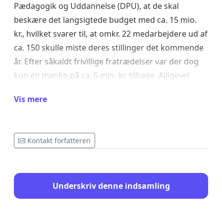
Pædagogik og Uddannelse (DPU), at de skal
beskære det langsigtede budget med ca. 15 mio.
kr., hvilket svarer til, at omkr. 22 medarbejdere ud af
ca. 150 skulle miste deres stillinger det kommende
år. Efter såkaldt frivillige fratrædelser var der dog
kun en manko på ca. 5 mio. kr. tilbage. Alligevel
valgte AU, at seks af det videnskabelige personale
Vis mere
(VIP) skulle varsles fyret.
Det specielle er først, at AUs rektor og
universitetsdirektør samtidigt melder om en robust
Kontakt forfatteren
universitetsøkonomi inden for en omsætning på
omk. 8 mia. Dernæst, at tre af de seks udvalgte
inden varslingen havde deltaget i en kritisk
Underskriv denne indsamling
mailudveksling om fyringsprocessen med rektor,
dekan og institutleder. Og til denne mailudveksling