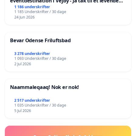
eventdestination i Vejby - Ja tak til et levende
lokalområde i balance
1 186 underskrifter
1 185 Underskrifter / 30 dage
24 Jun 2026
Bevar Odense Friluftsbad
3 278 underskrifter
1 093 Underskrifter / 30 dage
2 Jul 2026
Naammaleqaaq! Nok er nok!
2 517 underskrifter
1 035 Underskrifter / 30 dage
5 Jul 2026