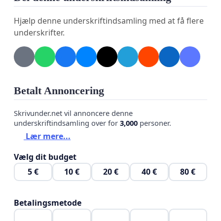
• Forvaltningslovens §2 – der kræver saglighed og
Hjælp denne underskriftindsamling med at få flere
proportionalitet i beslutninger.
underskrifter.
Grøn omstilling må aldrig blive en undskyldning for
at forskelsbehandle eller presse borgere og
virksomheder ud af byen.
Betalt Annoncering
København skal være en by med balance, respekt
og sund fornuft - for alle.
Skrivunder.net vil annoncere denne
underskriftindsamling over for
3,000
personer.
Skriv under og vis, at du støtter en by, der fungerer
Lær mere...
for både borgere og erhvervsliv.
Vælg dit budget
5 €
10 €
20 €
40 €
80 €
Betalingsmetode