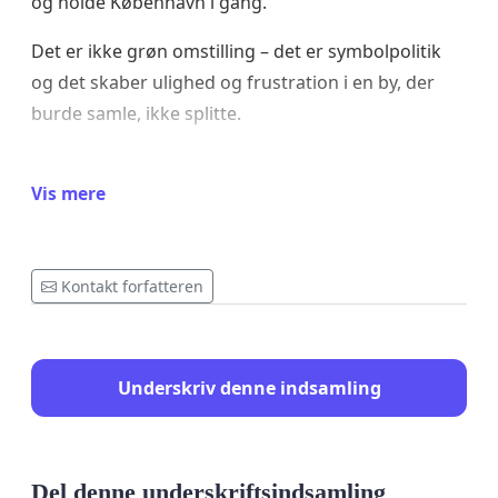
og holde København i gang.
Det er ikke grøn omstilling – det er symbolpolitik
og det skaber ulighed og frustration i en by, der
burde samle, ikke splitte.
København skal fungere for alle: børnefamilien,
ældre, handikappede, besøgende og erhverv. Også
Vis mere
for dem, der ikke har mulighed for at cykle eller
tage metroen.
Kontakt forfatteren
Derfor mener vi, at det er rimeligt at stille
spørgsmål ved, om kommunens praksis lever op til
gældende principper for ligebehandling og
Underskriv denne indsamling
proportionalitet:
• Grundlovens §82 – der skal sikre borgernes
ligebehandling i kommunal forvaltning.
Del denne underskriftsindsamling