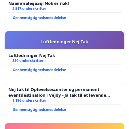
Naammaleqaaq! Nok er nok!
2 517 underskrifter
Gennemsigtighedsmeddelelse
Luftledninger Nej Tak
Luftledninger Nej Tak
850 underskrifter
Gennemsigtighedsmeddelelse
Nej tak til Oplevelsescenter og permanent
eventdestination i Vejby - Ja tak til et levende
lokalområde i balance
1 186 underskrifter
Gennemsigtighedsmeddelelse