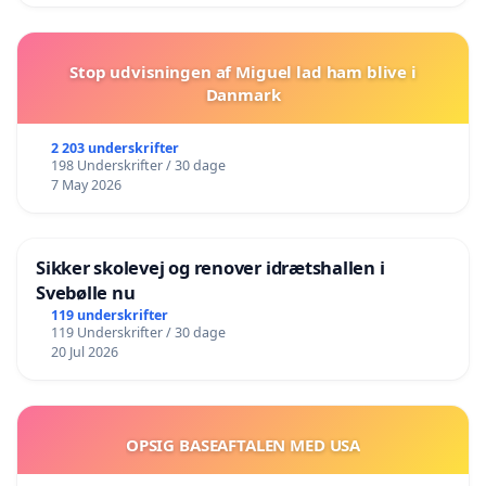
Stop udvisningen af Miguel lad ham blive i
Danmark
2 203 underskrifter
198 Underskrifter / 30 dage
7 May 2026
Sikker skolevej og renover idrætshallen i
Svebølle nu
119 underskrifter
119 Underskrifter / 30 dage
20 Jul 2026
OPSIG BASEAFTALEN MED USA