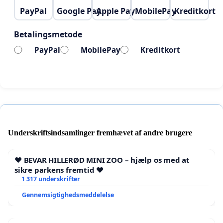
PayPal
Google Pay
Apple Pay
MobilePay
Kreditkort
Betalingsmetode
PayPal
MobilePay
Kreditkort
Underskriftsindsamlinger fremhævet af andre brugere
❤️ BEVAR HILLERØD MINI ZOO – hjælp os med at
sikre parkens fremtid ❤️
1 317 underskrifter
Gennemsigtighedsmeddelelse