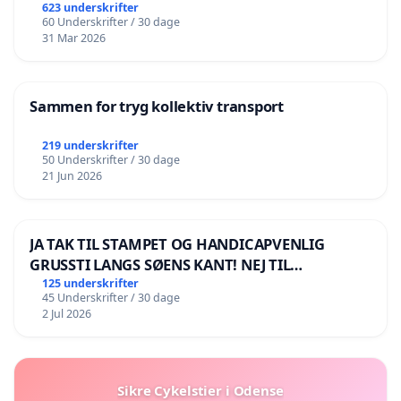
623 underskrifter
60 Underskrifter / 30 dage
31 Mar 2026
Sammen for tryg kollektiv transport
219 underskrifter
50 Underskrifter / 30 dage
21 Jun 2026
JA TAK TIL STAMPET OG HANDICAPVENLIG
GRUSSTI LANGS SØENS KANT! NEJ TIL
BOARDWALK VÆK FRA SØEN
125 underskrifter
45 Underskrifter / 30 dage
2 Jul 2026
Sikre Cykelstier i Odense