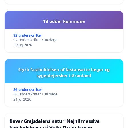
Til odder kommune
92 underskrifter
92 Underskrifter / 30 dage
5 Aug 2026
Styrk fastholdelsen af fastansatte læger og
sygeplejersker i Grønland
86 underskrifter
86 Underskrifter / 30 dage
21 Jul 2026
Bevar Grejsdalens natur: Nej til massive
køreledninger på Vejle-Struer-banen