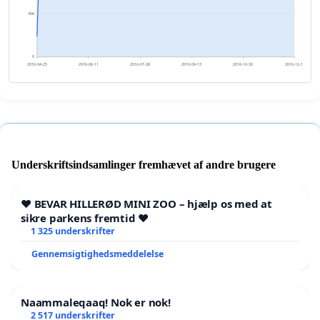
368
0
2016-04-25
2016-06-11
2016-07-28
2016-09-13
2016-10-30
2016-12-16
Underskriftsindsamlinger fremhævet af andre brugere
❤️ BEVAR HILLERØD MINI ZOO – hjælp os med at
sikre parkens fremtid ❤️
1 325 underskrifter
Gennemsigtighedsmeddelelse
Naammaleqaaq! Nok er nok!
2 517 underskrifter