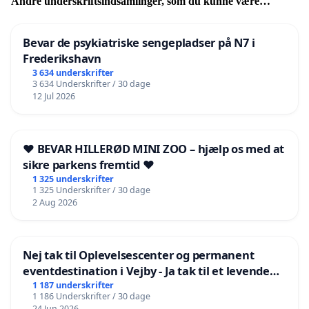
Andre underskriftsindsamlinger, som du kunne være
interesseret i
Bevar de psykiatriske sengepladser på N7 i
Frederikshavn
3 634 underskrifter
3 634 Underskrifter / 30 dage
12 Jul 2026
❤️ BEVAR HILLERØD MINI ZOO – hjælp os med at
sikre parkens fremtid ❤️
1 325 underskrifter
1 325 Underskrifter / 30 dage
2 Aug 2026
Nej tak til Oplevelsescenter og permanent
eventdestination i Vejby - Ja tak til et levende
lokalområde i balance
1 187 underskrifter
1 186 Underskrifter / 30 dage
24 Jun 2026