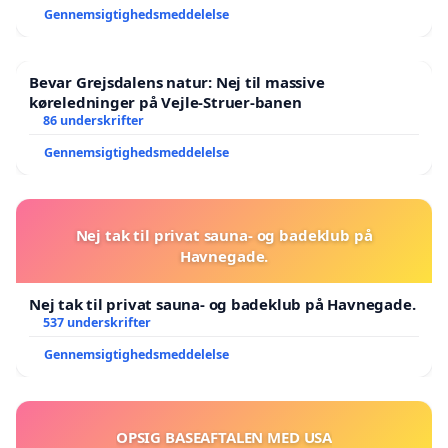
Gennemsigtighedsmeddelelse
Bevar Grejsdalens natur: Nej til massive
køreledninger på Vejle-Struer-banen
86 underskrifter
Gennemsigtighedsmeddelelse
Nej tak til privat sauna- og badeklub på
Havnegade.
Nej tak til privat sauna- og badeklub på Havnegade.
537 underskrifter
Gennemsigtighedsmeddelelse
OPSIG BASEAFTALEN MED USA