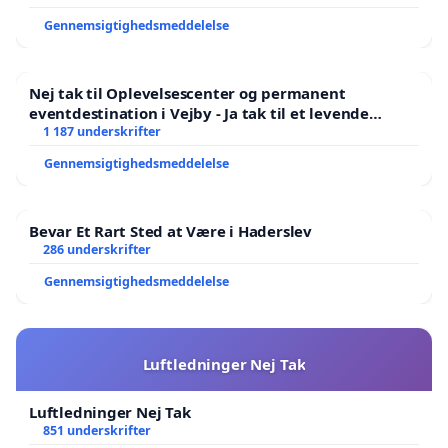
Gennemsigtighedsmeddelelse
Nej tak til Oplevelsescenter og permanent
eventdestination i Vejby - Ja tak til et levende
lokalområde i balance
1 187 underskrifter
Gennemsigtighedsmeddelelse
Bevar Et Rart Sted at Være i Haderslev
286 underskrifter
Gennemsigtighedsmeddelelse
Luftledninger Nej Tak
Luftledninger Nej Tak
851 underskrifter