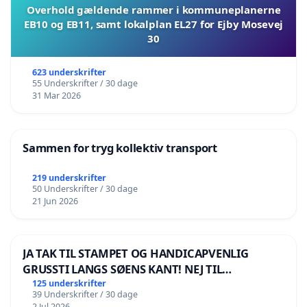
Overhold gældende rammer i kommuneplanerne
EB10 og EB11, samt lokalplan EL27 for Ejby Mosevej
30
623 underskrifter
55 Underskrifter / 30 dage
31 Mar 2026
Sammen for tryg kollektiv transport
219 underskrifter
50 Underskrifter / 30 dage
21 Jun 2026
JA TAK TIL STAMPET OG HANDICAPVENLIG
GRUSSTI LANGS SØENS KANT! NEJ TIL
BOARDWALK VÆK FRA SØEN
125 underskrifter
39 Underskrifter / 30 dage
2 Jul 2026