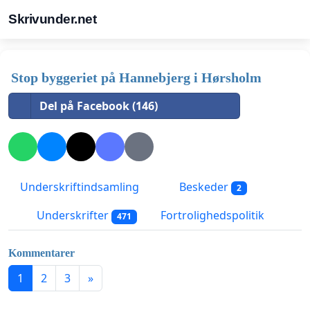
Skrivunder.net
Stop byggeriet på Hannebjerg i Hørsholm
Del på Facebook (146)
Underskriftindsamling
Beskeder
2
Underskrifter
Fortrolighedspolitik
471
Kommentarer
1
2
3
»