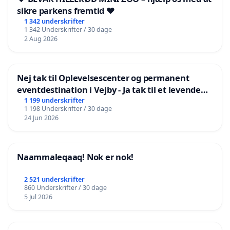
sikre parkens fremtid ❤️
1 342 underskrifter
1 342 Underskrifter / 30 dage
2 Aug 2026
Nej tak til Oplevelsescenter og permanent
eventdestination i Vejby - Ja tak til et levende
lokalområde i balance
1 199 underskrifter
1 198 Underskrifter / 30 dage
24 Jun 2026
Naammaleqaaq! Nok er nok!
2 521 underskrifter
860 Underskrifter / 30 dage
5 Jul 2026