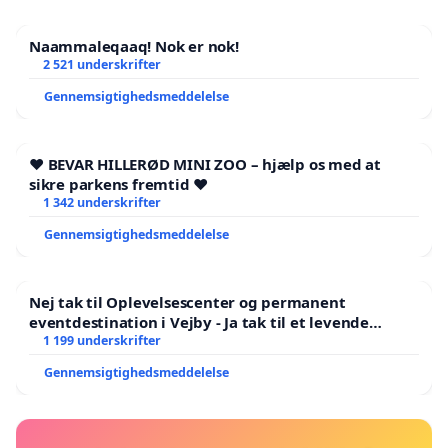
Naammaleqaaq! Nok er nok!
2 521 underskrifter
Gennemsigtighedsmeddelelse
❤️ BEVAR HILLERØD MINI ZOO – hjælp os med at
sikre parkens fremtid ❤️
1 342 underskrifter
Gennemsigtighedsmeddelelse
Nej tak til Oplevelsescenter og permanent
eventdestination i Vejby - Ja tak til et levende
lokalområde i balance
1 199 underskrifter
Gennemsigtighedsmeddelelse