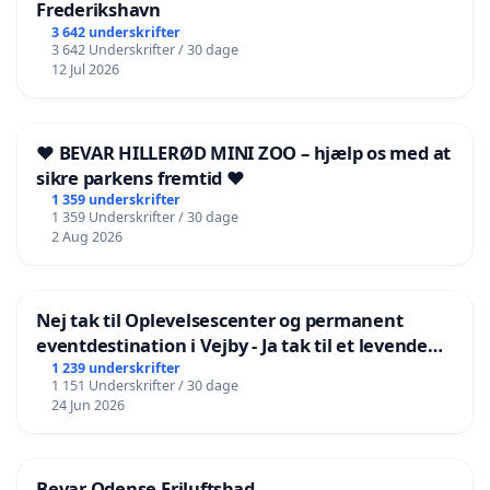
Frederikshavn
3 642 underskrifter
3 642 Underskrifter / 30 dage
12 Jul 2026
❤️ BEVAR HILLERØD MINI ZOO – hjælp os med at
sikre parkens fremtid ❤️
1 359 underskrifter
1 359 Underskrifter / 30 dage
2 Aug 2026
Nej tak til Oplevelsescenter og permanent
eventdestination i Vejby - Ja tak til et levende
lokalområde i balance
1 239 underskrifter
1 151 Underskrifter / 30 dage
24 Jun 2026
Bevar Odense Friluftsbad