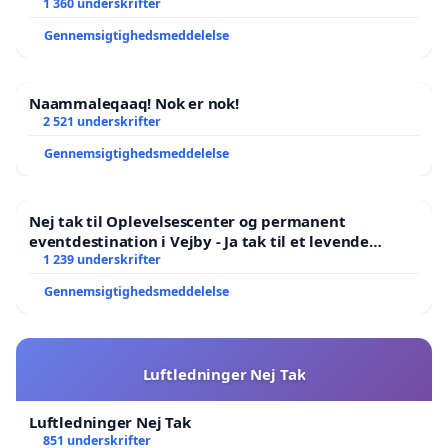
1 360 underskrifter
Gennemsigtighedsmeddelelse
Naammaleqaaq! Nok er nok!
2 521 underskrifter
Gennemsigtighedsmeddelelse
Nej tak til Oplevelsescenter og permanent
eventdestination i Vejby - Ja tak til et levende
lokalområde i balance
1 239 underskrifter
Gennemsigtighedsmeddelelse
Luftledninger Nej Tak
Luftledninger Nej Tak
851 underskrifter