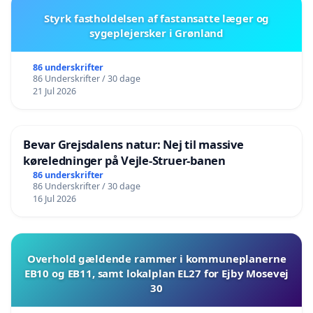
Styrk fastholdelsen af fastansatte læger og
sygeplejersker i Grønland
86 underskrifter
86 Underskrifter / 30 dage
21 Jul 2026
Bevar Grejsdalens natur: Nej til massive
køreledninger på Vejle-Struer-banen
86 underskrifter
86 Underskrifter / 30 dage
16 Jul 2026
Overhold gældende rammer i kommuneplanerne
EB10 og EB11, samt lokalplan EL27 for Ejby Mosevej
30