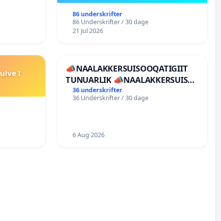
86 underskrifter
86 Underskrifter / 30 dage
21 Jul 2026
📣NAALAKKERSUISOOQATIGIIT
ulve I
TUNUARLIK 📣NAALAKKERSUISUT
BØR TRÆKKE SIG TILBAGE
36 underskrifter
36 Underskrifter / 30 dage
6 Aug 2026