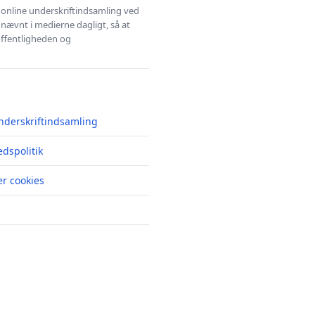
l online underskriftindsamling ved
 nævnt i medierne dagligt, så at
 offentligheden og
nderskriftindsamling
edspolitik
r cookies