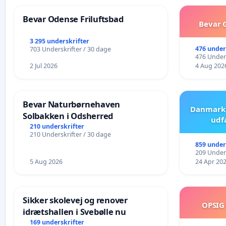
Bevar Odense Friluftsbad
Bevar G
3 295 underskrifter
476 under
703 Underskrifter / 30 dage
476 Unders
2 Jul 2026
4 Aug 202
Bevar Naturbørnehaven
Danmark 
Solbakken i Odsherred
udf
210 underskrifter
210 Underskrifter / 30 dage
859 under
209 Unders
5 Aug 2026
24 Apr 20
Sikker skolevej og renover
OPSIG
idrætshallen i Svebølle nu
169 underskrifter