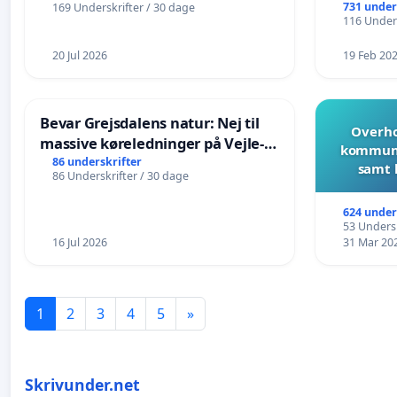
731 under
169 Underskrifter / 30 dage
116 Unders
20 Jul 2026
19 Feb 20
Bevar Grejsdalens natur: Nej til
Overho
massive køreledninger på Vejle-
kommune
Struer-banen
86 underskrifter
samt 
86 Underskrifter / 30 dage
624 under
53 Undersk
16 Jul 2026
31 Mar 20
1
2
3
4
5
»
Skrivunder.net