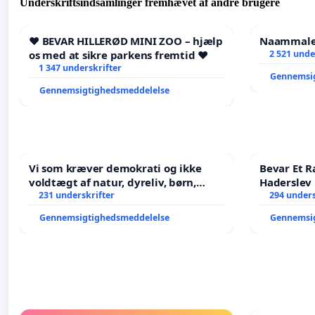
Underskriftsindsamlinger fremhævet af andre brugere
❤️ BEVAR HILLERØD MINI ZOO – hjælp
Naammaleq
os med at sikre parkens fremtid ❤️
2 521 unde
1 347 underskrifter
Gennemsi
Gennemsigtighedsmeddelelse
Vi som kræver demokrati og ikke
Bevar Et R
voldtægt af natur, dyreliv, børn,
Haderslev
unge Borgene har sagt NEJ i mange
231 underskrifter
294 unders
år. Der er
Gennemsigtighedsmeddelelse
Gennemsi