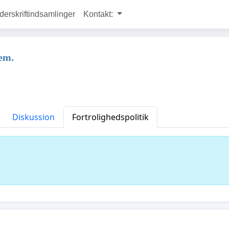
rskriftindsamlinger
Kontakt:
em.
Diskussion
Fortrolighedspolitik