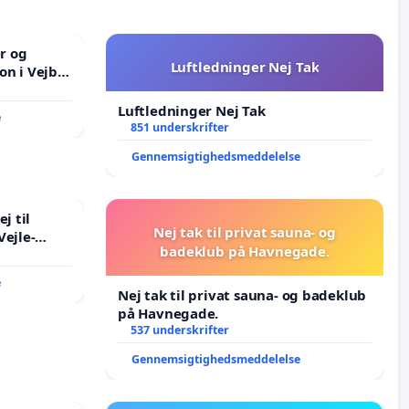
er og
Luftledninger Nej Tak
on i Vejby
lområde i
Luftledninger Nej Tak
e
851 underskrifter
Gennemsigtighedsmeddelelse
j til
Nej tak til privat sauna- og
Vejle-
badeklub på Havnegade.
e
Nej tak til privat sauna- og badeklub
på Havnegade.
537 underskrifter
Gennemsigtighedsmeddelelse