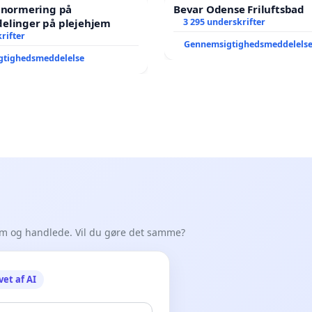
e normering på
Bevar Odense Friluftsbad
elinger på plejehjem
3 295 underskrifter
rifter
Gennemsigtighedsmeddelels
gtighedsmeddelelse
em og handlede. Vil du gøre det samme?
vet af AI