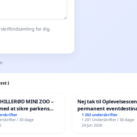
skriftindsamling for dig.
en
ret i
 HILLERØD MINI ZOO –
Nej tak til Oplevelsesce
med at sikre parkens
permanent eventdestina
️
Vejby - Ja tak til et leven
erskrifter
1 202 underskrifter
rskrifter / 30 dage
1 201 Underskrifter / 30 dage
lokalområde i balance
6
24 Jun 2026