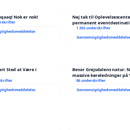
aaq! Nok er nok!
Nej tak til Oplevelsescent
rskrifter
permanent eventdestinati
- Ja tak til et levende loka
1 202 underskrifter
gtighedsmeddelelse
balance
Gennemsigtighedsmeddelels
art Sted at Være i
Bevar Grejsdalens natur: Ne
massive køreledninger på 
krifter
Struer-banen
86 underskrifter
gtighedsmeddelelse
Gennemsigtighedsmeddelels