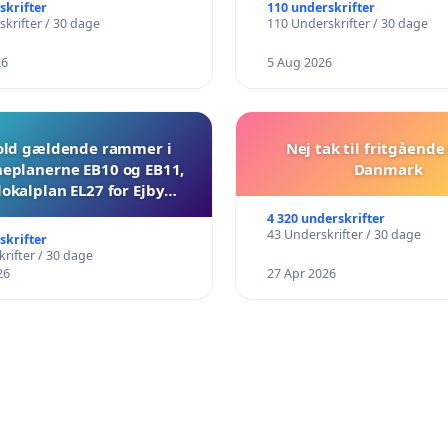
skrifter
110 underskrifter
krifter / 30 dage
110 Underskrifter / 30 dage
26
5 Aug 2026
ld gældende rammer i
Nej tak til fritgående 
planerne EB10 og EB11,
Danmark
lokalplan EL27 for Ejby
Mosevej 30
4 320 underskrifter
43 Underskrifter / 30 dage
skrifter
rifter / 30 dage
26
27 Apr 2026