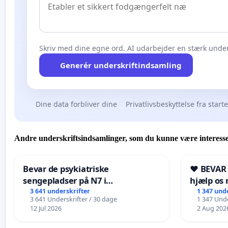
Skriv med dine egne ord. AI udarbejder en stærk under
Generér underskriftindsamling
Dine data forbliver dine
Privatlivsbeskyttelse fra start
Andre underskriftsindsamlinger, som du kunne være interesse
Bevar de psykiatriske
❤️ BEVAR
sengepladser på N7 i
hjælp os 
Frederikshavn
fremtid ❤
3 641 underskrifter
1 347 und
3 641 Underskrifter / 30 dage
1 347 Unde
12 Jul 2026
2 Aug 202