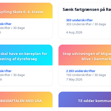
Sænk fartgrænsen på Rø
ylling Skole 0.-6. klasse
303 underskrifter
skrifter
303 Underskrifter / 30 dage
krifter / 30 dage
6
4 Aug 2026
skal have en køreplan for
Stop udvisningen af Migu
asning af dyreforsøg
blive i Danmark
skrifter
2 203 underskrifter
krifter / 30 dage
193 Underskrifter / 30 dage
26
7 May 2026
 BASEAFTALEN MED USA
Til odder kommu