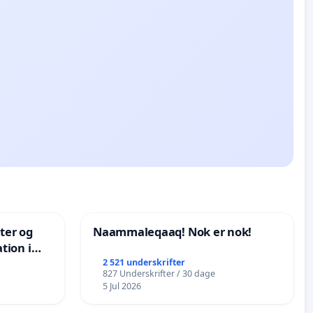
nter og
Naammaleqaaq! Nok er nok!
tion i
de
2 521 underskrifter
827 Underskrifter / 30 dage
5 Jul 2026