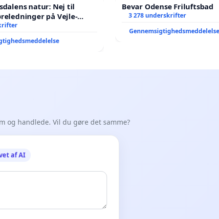
sdalens natur: Nej til
Bevar Odense Friluftsbad
reledninger på Vejle-
3 278 underskrifter
nen
rifter
Gennemsigtighedsmeddelels
gtighedsmeddelelse
em og handlede. Vil du gøre det samme?
vet af AI