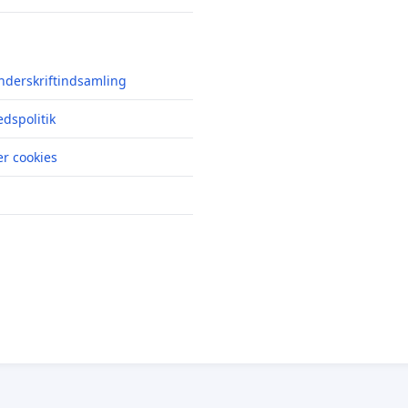
nderskriftindsamling
edspolitik
r cookies