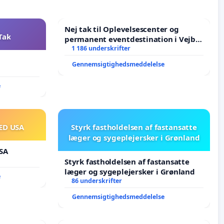
Nej tak til Oplevelsescenter og
Tak
permanent eventdestination i Vejby
- Ja tak til et levende lokalområde i
1 186 underskrifter
balance
Gennemsigtighedsmeddelelse
e
ED USA
Styrk fastholdelsen af fastansatte
læger og sygeplejersker i Grønland
SA
Styrk fastholdelsen af fastansatte
læger og sygeplejersker i Grønland
e
86 underskrifter
Gennemsigtighedsmeddelelse