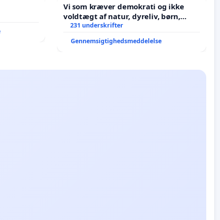
Vi som kræver demokrati og ikke
voldtægt af natur, dyreliv, børn,
unge Borgene har sagt NEJ i mange
231 underskrifter
e
år. Der er
Gennemsigtighedsmeddelelse