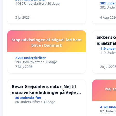
382 under
1 035 Underskrifter / 30 dage
382 Unders
5 Jul 2026
4 Aug 202
Sikker sk
Stop udvisningen af Miguel lad ham
idrætshal
blive i Danmark
119 under
119 Unders
2 203 underskrifter
198 Underskrifter / 30 dage
7 May 2026
20 Jul 202
Bevar Grejsdalens natur: Nej til
Nej t
massive køreledninger på Vejle-
Struer-banen
86 underskrifter
86 Underskrifter / 30 dage
4 320 und
82 Undersk