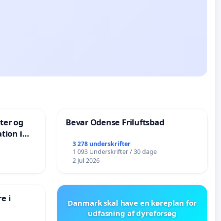
nter og
Bevar Odense Friluftsbad
tion i
de
3 278 underskrifter
1 093 Underskrifter / 30 dage
2 Jul 2026
e i
Danmark skal have en køreplan for
udfasning af dyreforsøg