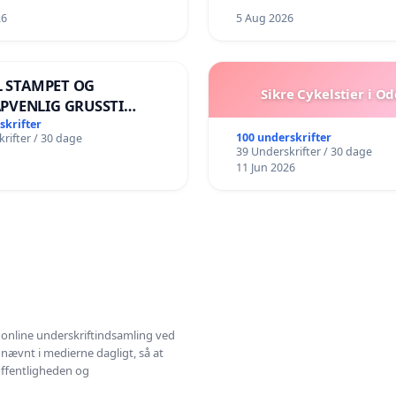
26
5 Aug 2026
IL STAMPET OG
Sikre Cykelstier i O
PVENLIG GRUSSTI
ENS KANT! NEJ TIL
skrifter
100 underskrifter
rifter / 30 dage
LK VÆK FRA SØEN
39 Underskrifter / 30 dage
11 Jun 2026
l online underskriftindsamling ved
 nævnt i medierne dagligt, så at
 offentligheden og