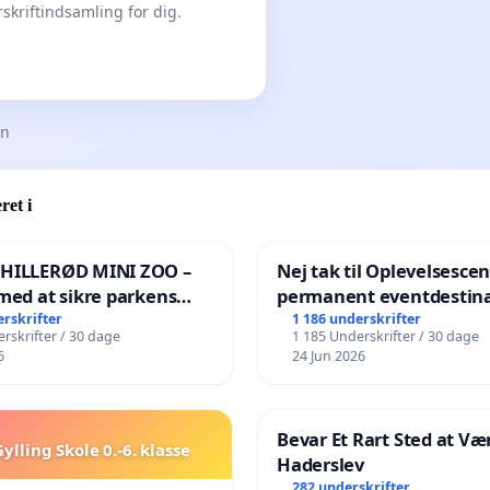
skriftindsamling for dig.
en
ret i
 HILLERØD MINI ZOO –
Nej tak til Oplevelsesce
med at sikre parkens
permanent eventdestina
️
Vejby - Ja tak til et leven
erskrifter
1 186 underskrifter
rskrifter / 30 dage
1 185 Underskrifter / 30 dage
lokalområde i balance
6
24 Jun 2026
Bevar Et Rart Sted at Vær
ylling Skole 0.-6. klasse
Haderslev
282 underskrifter