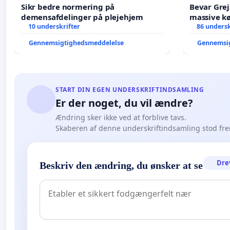
Sikr bedre normering på
Bevar Grej
demensafdelinger på plejehjem
massive kø
10 underskrifter
Struer-ba
86 undersk
Gennemsigtighedsmeddelelse
Gennemsi
START DIN EGEN UNDERSKRIFTINDSAMLING
Er der noget, du vil ændre?
Ændring sker ikke ved at forblive tavs.
Skaberen af denne underskriftindsamling stod fr
Dre
Beskriv den ændring, du ønsker at se