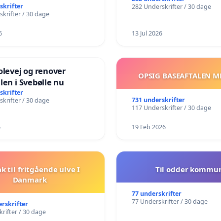
skrifter
282 Underskrifter / 30 dage
krifter / 30 dage
6
13 Jul 2026
olevej og renover
OPSIG BASEAFTALEN M
len i Svebølle nu
skrifter
731 underskrifter
krifter / 30 dage
117 Underskrifter / 30 dage
6
19 Feb 2026
ak til fritgående ulve I
Til odder kommu
Danmark
77 underskrifter
77 Underskrifter / 30 dage
erskrifter
rifter / 30 dage