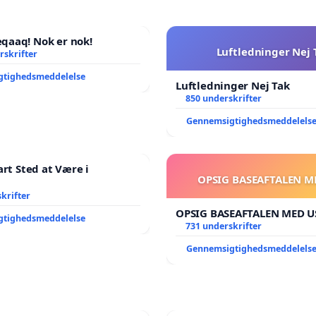
aaq! Nok er nok!
Luftledninger Nej 
rskrifter
gtighedsmeddelelse
Luftledninger Nej Tak
850 underskrifter
Gennemsigtighedsmeddelels
art Sted at Være i
OPSIG BASEAFTALEN M
krifter
OPSIG BASEAFTALEN MED U
gtighedsmeddelelse
731 underskrifter
Gennemsigtighedsmeddelels