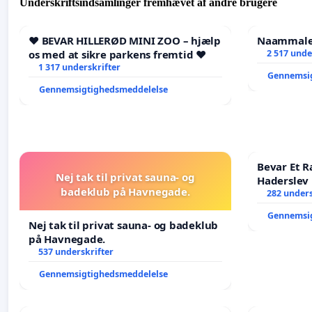
Underskriftsindsamlinger fremhævet af andre brugere
❤️ BEVAR HILLERØD MINI ZOO – hjælp
Naammaleq
os med at sikre parkens fremtid ❤️
2 517 unde
1 317 underskrifter
Gennemsi
Gennemsigtighedsmeddelelse
Bevar Et R
Nej tak til privat sauna- og
Haderslev
badeklub på Havnegade.
282 unders
Gennemsi
Nej tak til privat sauna- og badeklub
på Havnegade.
537 underskrifter
Gennemsigtighedsmeddelelse