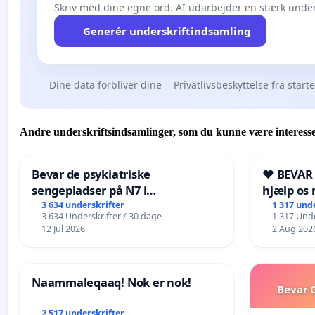
Skriv med dine egne ord. AI udarbejder en stærk under
Generér underskriftindsamling
Dine data forbliver dine
Privatlivsbeskyttelse fra start
Andre underskriftsindsamlinger, som du kunne være interesse
Bevar de psykiatriske
❤️ BEVAR
sengepladser på N7 i
hjælp os 
Frederikshavn
fremtid ❤
3 634 underskrifter
1 317 und
3 634 Underskrifter / 30 dage
1 317 Unde
12 Jul 2026
2 Aug 202
Naammaleqaaq! Nok er nok!
Bevar G
2 517 underskrifter