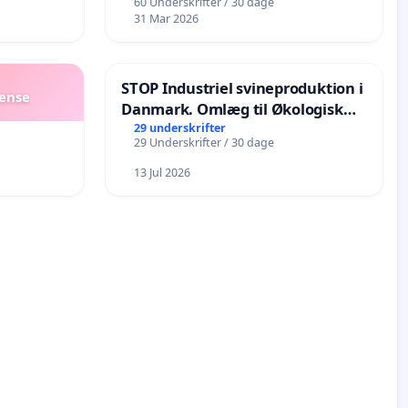
60 Underskrifter / 30 dage
31 Mar 2026
STOP Industriel svineproduktion i
dense
Danmark. Omlæg til Økologisk
landbrug senest i 2030
29 underskrifter
29 Underskrifter / 30 dage
13 Jul 2026