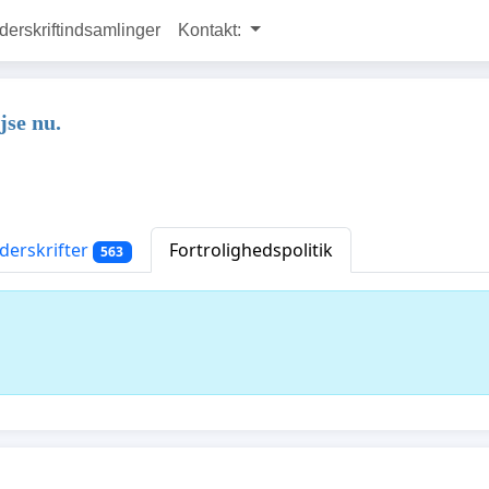
rskriftindsamlinger
Kontakt:
jse nu.
erskrifter
Fortrolighedspolitik
563