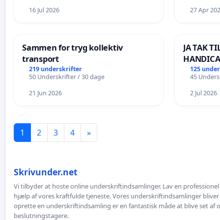
16 Jul 2026
27 Apr 20
Sammen for tryg kollektiv
JA TAK T
transport
HANDICA
LANGS SØ
219 underskrifter
125 under
50 Underskrifter / 30 dage
45 Undersk
BOARDWA
21 Jun 2026
2 Jul 2026
1
2
3
4
»
Skrivunder.net
Vi tilbyder at hoste online underskriftindsamlinger. Lav en professione
hjælp af vores kraftfulde tjeneste. Vores underskriftindsamlinger bliver
oprette en underskriftindsamling er en fantastisk måde at blive set af
beslutningstagere.