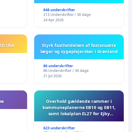
848 underskrifter
213 Underskrifter / 30 dage
24 Apr 2026
ED USA
Styrk fastholdelsen af fastansatte
læger og sygeplejersker i Grønland
86 underskrifter
86 Underskrifter / 30 dage
21 Jul 2026
ne
Overhold gældende rammer i
kommuneplanerne EB10 og EB11,
samt lokalplan EL27 for Ejby
Mosevej 30
623 underskrifter