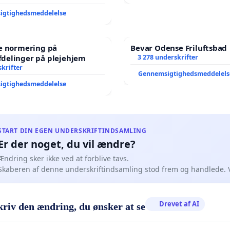
igtighedsmeddelelse
re normering på
Bevar Odense Friluftsbad
delinger på plejehjem
3 278 underskrifter
krifter
Gennemsigtighedsmeddelels
igtighedsmeddelelse
START DIN EGEN UNDERSKRIFTINDSAMLING
Er der noget, du vil ændre?
Ændring sker ikke ved at forblive tavs.
Skaberen af denne underskriftindsamling stod frem og handlede. 
Drevet af AI
kriv den ændring, du ønsker at se