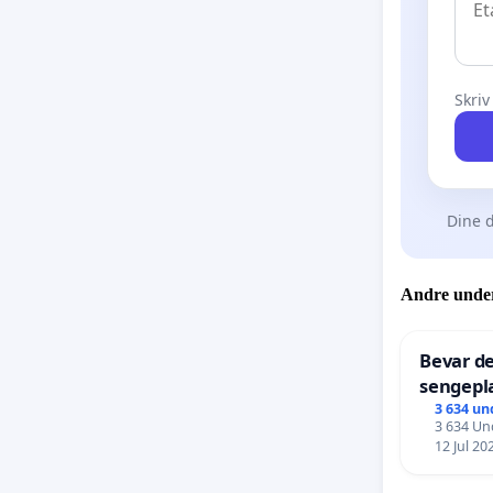
Skriv
Dine d
Andre under
Bevar de
sengepla
Frederi
3 634 un
3 634 Und
12 Jul 20