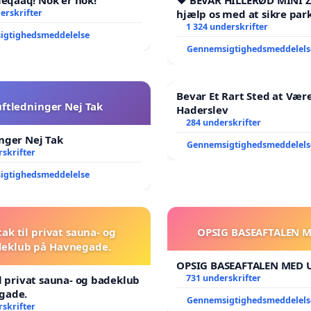
erskrifter
hjælp os med at sikre par
fremtid ❤️
1 324 underskrifter
igtighedsmeddelelse
Gennemsigtighedsmeddelels
Bevar Et Rart Sted at Være
uftledninger Nej Tak
Haderslev
284 underskrifter
nger Nej Tak
Gennemsigtighedsmeddelels
skrifter
igtighedsmeddelelse
tak til privat sauna- og
OPSIG BASEAFTALEN 
eklub på Havnegade.
OPSIG BASEAFTALEN MED 
731 underskrifter
il privat sauna- og badeklub
gade.
Gennemsigtighedsmeddelels
skrifter