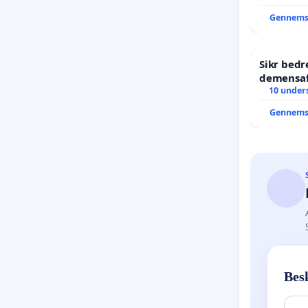
Gennems
Sikr bed
demensaf
10 unders
Gennems
Bes