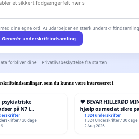
 med dine egne ord. AI udarbejder en stærk underskriftindsamling 
Generér underskriftindsamling
ata forbliver dine
Privatlivsbeskyttelse fra starten
skriftsindsamlinger, som du kunne være interesseret i
 psykiatriske
❤️ BEVAR HILLERØD MIN
dser på N7 i
hjælp os med at sikre p
kshavn
fremtid ❤️
derskrifter
1 324 underskrifter
erskrifter / 30 dage
1 324 Underskrifter / 30 dage
26
2 Aug 2026