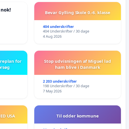
 nok!
Bevar Gylling Skole 0.-6. klasse
404 underskrifter
404 Underskrifter / 30 dage
4 Aug 2026
replan for
Stop udvisningen af Miguel lad
orsøg
ham blive i Danmark
2 203 underskrifter
198 Underskrifter / 30 dage
7 May 2026
MED USA
Til odder kommune