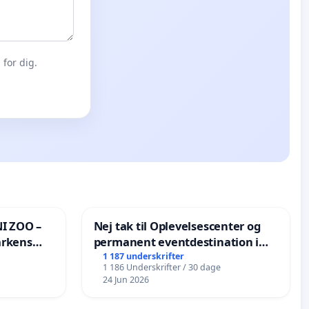
for dig.
I ZOO –
Nej tak til Oplevelsescenter og
arkens
permanent eventdestination i
Vejby - Ja tak til et levende
1 187 underskrifter
1 186 Underskrifter / 30 dage
lokalområde i balance
24 Jun 2026