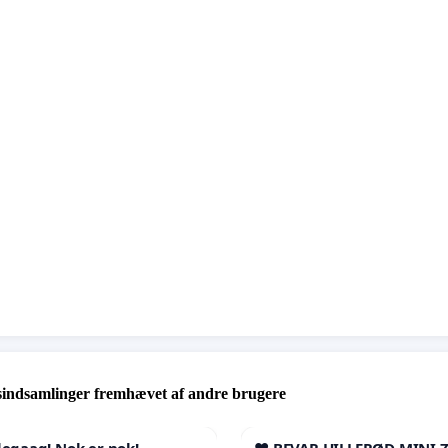
sindsamlinger fremhævet af andre brugere
qaaq! Nok er nok!
❤️ BEVAR HILLERØD MINI 