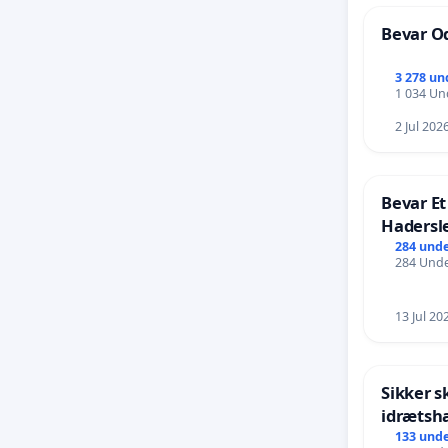
Bevar Od
3 278 un
1 034 Und
2 Jul 202
Bevar Et
Hadersl
284 unde
284 Unde
13 Jul 20
Sikker s
idrætsha
133 unde