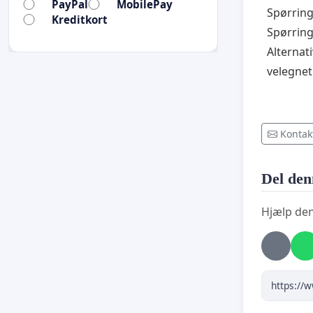
PayPal
MobilePay
Spørring
Kreditkort
Spørrin
Alternat
velegne
Kontak
Del den
Hjælp den