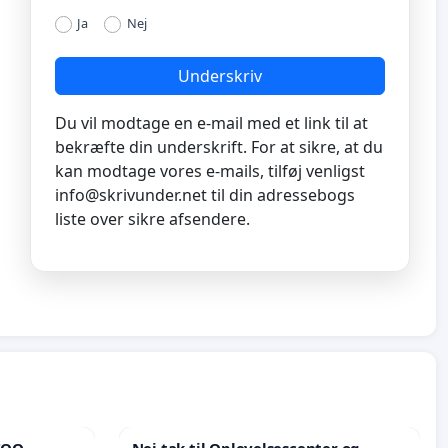
Ja
Nej
Underskriv
Du vil modtage en e-mail med et link til at
bekræfte din underskrift. For at sikre, at du
kan modtage vores e-mails, tilføj venligst
info@skrivunder.net
til din adressebogs
liste over sikre afsendere.
ZOO –
Nej tak til Oplevelsescenter og