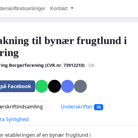
rskriftindsamlinger
Kontakt:
kning til bynær frugtlund i
ring
ing Borgerforening (CVR.nr. 73912210)
· DK
 på Facebook
rskriftindsamling
Underskrifter
38
ra Synlighed
ter etableringen af en bynær frugtlund i