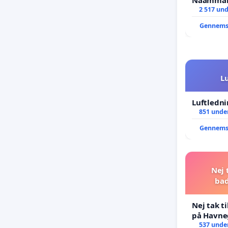
2 517 und
Gennems
L
Luftledni
851 under
Gennems
Nej 
bad
Nej tak t
på Havne
537 under