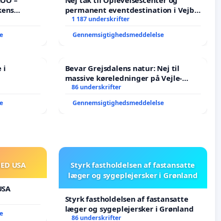
kens
permanent eventdestination i Vejby
- Ja tak til et levende lokalområde i
1 187 underskrifter
balance
e
Gennemsigtighedsmeddelelse
 i
Bevar Grejsdalens natur: Nej til
massive køreledninger på Vejle-
Struer-banen
86 underskrifter
e
Gennemsigtighedsmeddelelse
MED USA
Styrk fastholdelsen af fastansatte
læger og sygeplejersker i Grønland
USA
Styrk fastholdelsen af fastansatte
læger og sygeplejersker i Grønland
e
86 underskrifter