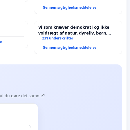
Gennemsigtighedsmeddelelse
Vi som kræver demokrati og ikke
voldtægt af natur, dyreliv, børn,
unge Borgene har sagt NEJ i mange
231 underskrifter
e
år. Der er
Gennemsigtighedsmeddelelse
Vil du gøre det samme?