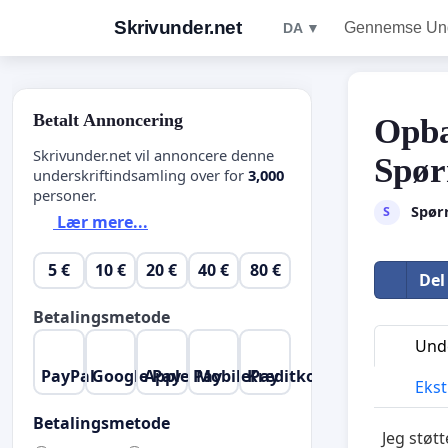
Skrivunder.net
Gennemse Unde
DA ▼
Betalt Annoncering
Opba
Skrivunder.net vil annoncere denne
Spør
underskriftindsamling over for
3,000
personer.
Spørr
S
Lær mere...
5 €
10 €
20 €
40 €
80 €
Del
Betalingsmetode
Unde
PayPal
Google Pay
Apple Pay
MobilePay
Kreditkort
Ekst
Betalingsmetode
Jeg støt