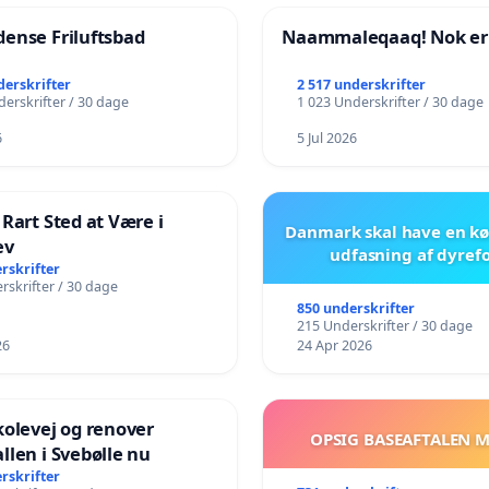
ense Friluftsbad
Naammaleqaaq! Nok er
derskrifter
2 517 underskrifter
erskrifter / 30 dage
1 023 Underskrifter / 30 dage
6
5 Jul 2026
 Rart Sted at Være i
Danmark skal have en kø
ev
udfasning af dyref
rskrifter
rskrifter / 30 dage
850 underskrifter
215 Underskrifter / 30 dage
26
24 Apr 2026
kolevej og renover
OPSIG BASEAFTALEN 
llen i Svebølle nu
rskrifter